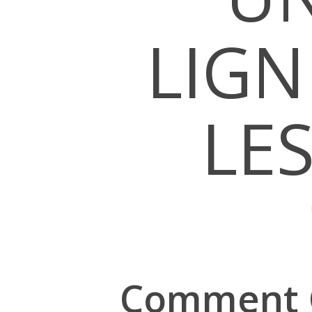
LIGN
LE
Hit enter to search or ESC to close
Comment C