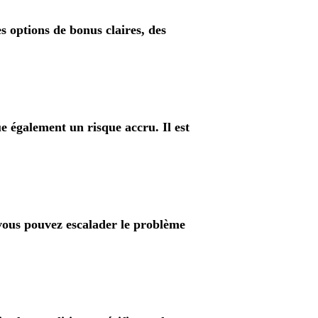
s options de bonus claires, des
e également un risque accru. Il est
 vous pouvez escalader le problème