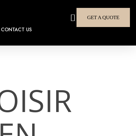
search
GET A QUOTE
CONTACT US
ISIR
 EN