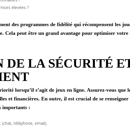
mises élevées ?
ement des programmes de fidélité qui récompensent les jou
se. Cela peut être un grand avantage pour optimiser votre
 DE LA SÉCURITÉ E
IENT
riorité lorsqu’il s’agit de jeux en ligne. Assurez-vous que l
es et financières. En outre, il est crucial de se renseigner 
s importants :
t (chat, téléphone, email).