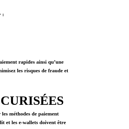
 :
paiement rapides ainsi qu’une
nimisez les risques de fraude et
ÉCURISÉES
ur les méthodes de paiement
t et les e-wallets doivent être