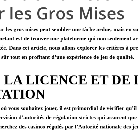
r les Gros Mises
ur les gros mises peut sembler une tâche ardue, mais en su
ortant est de trouver une plateforme qui non seulement ac
ée. Dans cet article, nous allons explorer les critères à 
ûr tout en profitant d’une expérience de jeu de qualité.
 LA LICENCE ET DE 
ATION
où vous souhaitez jouer, il est primordial de vérifier qu’il
rvision d’autorités de régulation strictes qui assurent que 
cherchez des casinos régulés par l’Autorité nationale des 