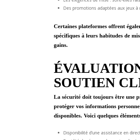
Des promotions adaptées aux jeux à 
Certaines plateformes offrent égal
spécifiques à leurs habitudes de mi
gains.
ÉVALUATION
SOUTIEN CL
La sécurité doit toujours être une p
protéger vos informations personnell
disponibles. Voici quelques élément
Disponibilité d’une assistance en direc