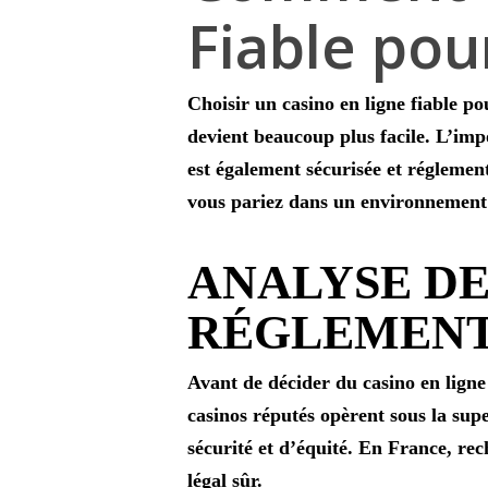
Fiable pou
Choisir un casino en ligne fiable po
devient beaucoup plus facile. L’imp
est également sécurisée et réglement
vous pariez dans un environnement s
ANALYSE DE
RÉGLEMENT
Avant de décider du casino en ligne 
casinos réputés opèrent sous la supe
sécurité et d’équité. En France, re
légal sûr.