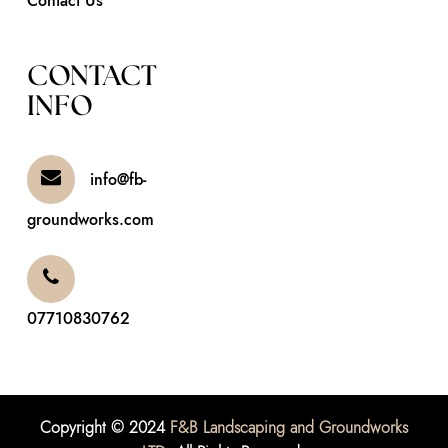
Contact Us
CONTACT
INFO
info@fb-
groundworks.com
07710830762
Copyright © 2024
F&B Landscaping and Groundworks