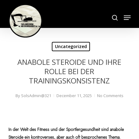
Skip
search
to
Menu
Close
main
Menu
content
Uncategorized
ANABOLE STEROIDE UND IHRE
ROLLE BEI DER
TRAININGSKONSISTENZ
By
SolsAdmin@321
December 11, 2025
No Comments
In der Welt des Fitness und der Sportlergesundheit sind anabole
Steroide ein kontroverses, aber auch oft besprochenes Thema.