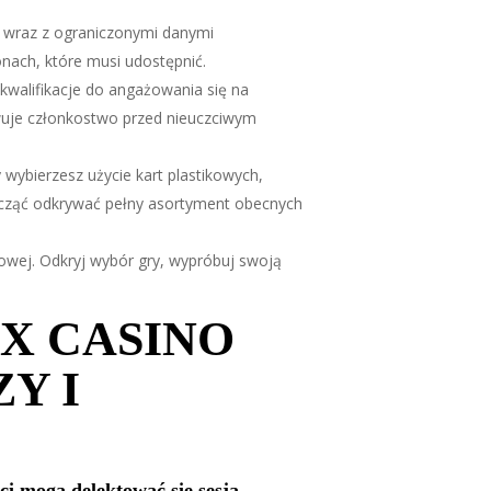
 wraz z ograniczonymi danymi
onach, które musi udostępnić.
 kwalifikacje do angażowania się na
wuje członkostwo przed nieuczciwym
 wybierzesz użycie kart plastikowych,
 zacząć odkrywać pełny asortyment obecnych
nowej. Odkryj wybór gry, wypróbuj swoją
X CASINO
Y I
nci mogą delektować się sesją