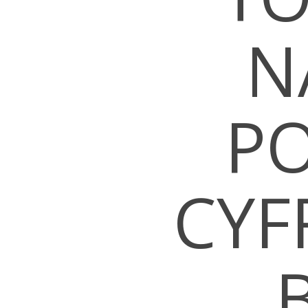
N
PO
CYF
Hit enter to search or ESC to close