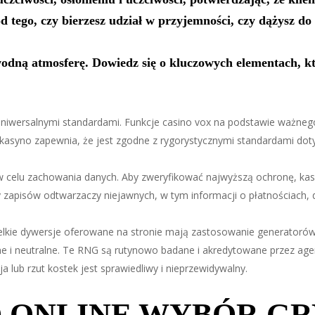
d tego, czy bierzesz udział w przyjemności, czy dążysz do
odną atmosferę. Dowiedz się o kluczowych elementach, kt
uniwersalnymi standardami. Funkcje casino vox na podstawie ważneg
kasyno zapewnia, że ​​jest zgodne z rygorystycznymi standardami dotyc
w celu zachowania danych. Aby zweryfikować najwyższą ochronę, ka
zapisów odtwarzaczy niejawnych, w tym informacji o płatnościach, 
lkie dywersje oferowane na stronie mają zastosowanie generatorów 
ne i neutralne. Te RNG są rutynowo badane i akredytowane przez agen
a lub rzut kostek jest sprawiedliwy i nieprzewidywalny.
O ONLINE WYBÓR GR