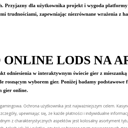
h. Przyjazny dla użytkownika projekt i wygoda platformy
ymi trudnościami, zapewniając niezrównane wrażenia z ha
 ONLINE LODS NA A
nkt odniesienia w interaktywnym świecie gier z mieszanką 
le rosnącym wyborem gier. Poniżej badamy podstawowe fun
 gier online.
igamingowa. Ochrona użytkownika jest najważniejszym celem. Kasyn
czegóły, upewniając się, że każde płatności i indywidualne informacj
nym z charakterystycznych aspektów jest kolosalny asortyment tytuło