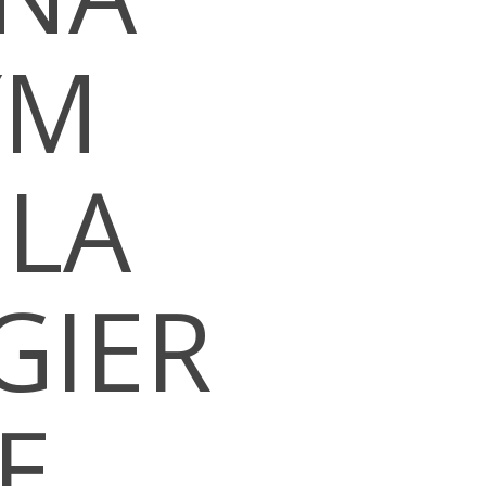
YM
DLA
GIER
E