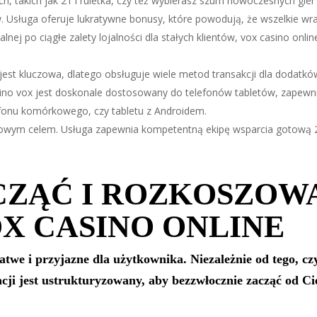
ch, takich jak 21 i ruletka, czy też wybierasz szum nowoczesnych gier
 Usługa oferuje lukratywne bonusy, które powodują, że wszelkie wra
alnej po ciągłe zalety lojalności dla stałych klientów, vox casino onli
jest kluczowa, dlatego obsługuje wiele metod transakcji dla dodatków
no vox jest doskonale dostosowany do telefonów tabletów, zapewnia
efonu komórkowego, czy tabletu z Androidem.
uczowym celem. Usługa zapewnia kompetentną ekipę wsparcia gotową
ZĄĆ I ROZKOSZOWA
X CASINO ONLINE
łatwe i przyjazne dla użytkownika. Niezależnie od tego, cz
cji jest ustrukturyzowany, aby bezzwłocznie zacząć od Ci