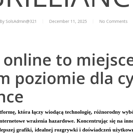
By
SolsAdmin@321
December 11, 2025
No Comments
 online to miejsc
m poziomie dla c
ance
formę, która łączy wiodącą technologię, różnorodny wybó
nternetowe wrażenia hazardowe. Koncentrując się na inno
ajlepszej grafiki, idealnej rozgrywki i doświadczeń użyt