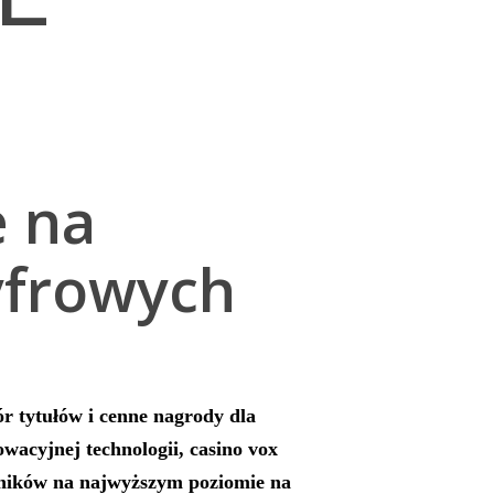
e na
yfrowych
r tytułów i cenne nagrody dla
wacyjnej technologii, casino vox
kowników na najwyższym poziomie na