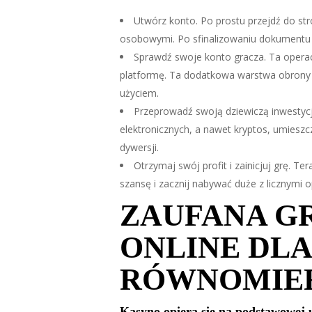
Utwórz konto. Po prostu przejdź do st
osobowymi. Po sfinalizowaniu dokumentu rej
Sprawdź swoje konto gracza. Ta operacj
platformę. Ta dodatkowa warstwa obrony n
użyciem.
Przeprowadź swoją dziewiczą inwestycję.
elektronicznych, a nawet kryptos, umieszc
dywersji.
Otrzymaj swój profit i zainicjuj grę. 
szansę i zacznij nabywać duże z licznymi
ZAUFANA GR
ONLINE DLA
RÓWNOMIE
Kasyno opiera się na podstawowej uc