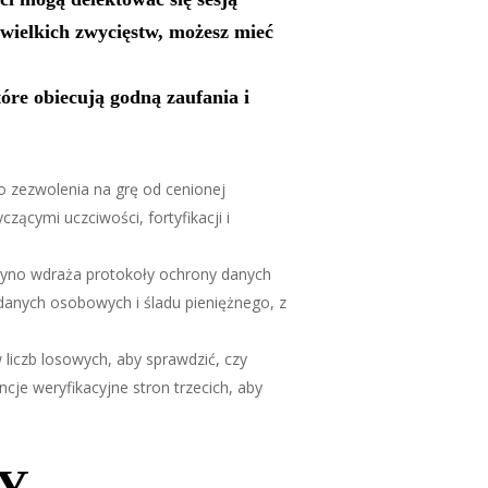
 wielkich zwycięstw, możesz mieć
óre obiecują godną zaufania i
o zezwolenia na grę od cenionej
zącymi uczciwości, fortyfikacji i
syno wdraża protokoły ochrony danych
danych osobowych i śladu pieniężnego, z
liczb losowych, aby sprawdzić, czy
cje weryfikacyjne stron trzecich, aby
Y