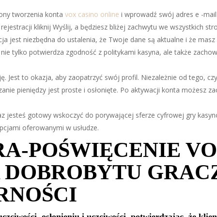
rony tworzenia konta
vox casino online
i wprowadź swój adres e -mail
estracji kliknij Wyślij, a będziesz bliżej zachwytu we wszystkich str
a jest niezbędna do ustalenia, że ​​Twoje dane są aktualne i że masz
ie tylko potwierdza zgodność z politykami kasyna, ale także zacho
 Jest to okazja, aby zaopatrzyć swój profil. Niezależnie od tego, czy
zanie pieniędzy jest proste i osłonięte. Po aktywacji konta możesz
Teraz jesteś gotowy wskoczyć do porywającej sferze cyfrowej gry kasy
 opcjami oferowanymi w usłudze.
A-POŚWIĘCENIE VO
 DOBROBYTU GRACZ
RNOŚCI
zciwości, osłonieniu i uczciwości, potwierdzając, że klie