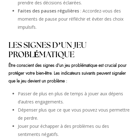
prendre des décisions éclairées.
Faites des pauses régulières
: Accordez-vous des
moments de pause pour réfléchir et éviter des choix
impulsifs.
LES SIGNES D’UN JEU
PROBLÉMATIQUE
Être conscient des signes d’un jeu problématique est crucial pour
protéger votre bien-être. Les indicateurs suivants peuvent signaler
que le jeu devient un problème :
Passer de plus en plus de temps à jouer aux dépens
d’autres engagements.
Dépenser plus que ce que vous pouvez vous permettre
de perdre.
Jouer pour échapper à des problèmes ou des
sentiments négatifs.