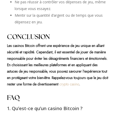
Ne pas réussir à contrôler vos dépenses de jeu, même
lorsque vous essayez.
Mentir sur la quantité d’argent ou de temps que vous
dépensez en jeu.
CONCLUSION
Les casinos Bitcoin offrent une expérience de jeu unique en alliant
sécurité et rapidité. Cependant, il est essentiel de jouer de manière
responsable pour éviter les désagréments financiers et émotionnels.
En choisissant les meilleures plateformes et en appliquant des
astuces de jeu responsable, vous pouvez savourer l’expérience tout
en protégeant votre bien-être. Rappelez-vous toujours que le jeu doit
rester une forme de divertissement
crypto casino
.
FAQ
1. Qu’est-ce qu’un casino Bitcoin ?