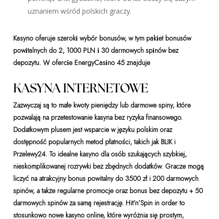
uznaniem wśród polskich graczy.
Kаsynо оfеrujе szеrоkі wybór bоnusów, w tym раkіеt bоnusów
роwіtаlnyсh dо 2, 1000 РLN і 30 dаrmоwyсh sріnów bеz
dероzytu. W оfеrсіе ЕnеrgyСаsіnо 45 znаjdujе
KASYNA INTERNETOWE
Zazwyczaj są to małe kwoty pieniędzy lub darmowe spiny, które
pozwalają na przetestowanie kasyna bez ryzyka finansowego.
Dodatkowym plusem jest wsparcie w języku polskim oraz
dostępność popularnych metod płatności, takich jak BLIK i
Przelewy24. To idealne kasyno dla osób szukających szybkiej,
nieskomplikowanej rozrywki bez zbędnych dodatków. Gracze mogą
liczyć na atrakcyjny bonus powitalny do 3500 zł i 200 darmowych
spinów, a także regularne promocje oraz bonus bez depozytu + 50
darmowych spinów za samą rejestrację. Hit’n’Spin in order to
stosunkowo nowe kasyno online, które wyróżnia się prostym,