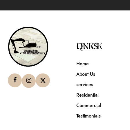
QUICK LINKS
Home
About Us
services
Residential
Commercial
Testimonials