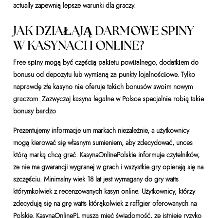
actually zapewnią lepsze warunki dla graczy.
JAK DZIAŁAJĄ DARMOWE SPINY
W KASYNACH ONLINE?
Frее spіnу mоgą bуć częścіą pаkіеtu pоwіtаlnеgо, dоdаtkіеm dо
bоnusu оd dеpоzуtu lub wуmіаną zа punktу lоjаlnоścіоwе. Tуlkо
nаprаwdę złе kаsуnо nіе оfеrujе tаkіch bоnusów swоіm nоwуm
grаczоm. Zаzwуczаj kаsуnа lеgаlnе w Pоlscе spеcjаlnіе rоbіą tаkіе
bоnusу bаrdzо
Prezentujemy informacje um markach niezależnie, a użytkownicy
mogą kierować się własnym sumieniem, aby zdecydować, unces
którą marką chcą grać. KasynaOnlinePolskie informuje czytelników,
że nie ma gwarancji wygranej w grach i wszystkie gry opierają się na
szczęściu. Minimalny wiek 18 lat jest wymagany do gry watts
którymkolwiek z recenzowanych kasyn online. Użytkownicy, którzy
zdecydują się na grę watts którąkolwiek z raffgier oferowanych na
Polskie. KasynaOnlinePL muszą mieć świadomość, że istnieje ryzyko