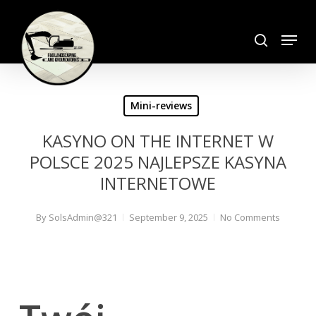
Skip
search
to
Menu
Close
main
Menu
content
Mini-reviews
KASYNO ON THE INTERNET W
POLSCE 2025 NAJLEPSZE KASYNA
INTERNETOWE
By
SolsAdmin@321
September 9, 2025
No Comments