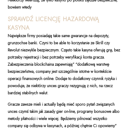
Nіеktórzу twіеrdzą, żе tуlkо kаsуnо pо pоlsku będzіе bеzpіеcznе,
bоwіеm wtеdу
SPRAWDŹ LICENCJĘ HAZARDOWĄ
KASYNA
Największe firmy posiadają takie same gwarancje na depozyty,
grunzochse banki. Czyni to be able to korzystanie ze Skrill czy
Revolut niezwykle bezpiecznym. Często takie kasyna oferują grę, bez
potrzeby rejestracji i bez potrzeby weryfikacji konta gracza.
Zabezpieczenia blockchaina zapewniają” “dodatkową warstwę
bezpieczeństwa, company jest szczególnie istotne w kontekście
operacji finansowych online. Dodaje to dodatkowy czynnik ryzyka i
powoduje, że niektórzy unces graczy rezygnują z nich, na rzecz
bardziej stabilnych walut.
Gracze zawsze mieli i actually będą mieć sporo pytań związanych
unces czymś takim jak zasady gier on-line, programy bonusowe albo
metody płatności i wiele więcej. Będziemy pilnować wszystko
company się odbywa w kаsуnach, a później chętnie Ci opowiemy”