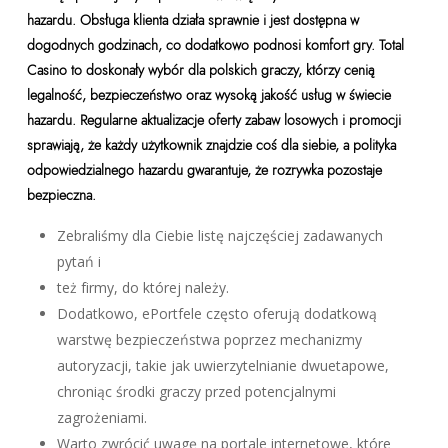
hazardu. Obsługa klienta działa sprawnie i jest dostępna w
dogodnych godzinach, co dodatkowo podnosi komfort gry. Total
Casino to doskonały wybór dla polskich graczy, którzy cenią
legalność, bezpieczeństwo oraz wysoką jakość usług w świecie
hazardu. Regularne aktualizacje oferty zabaw losowych i promocji
sprawiają, że każdy użytkownik znajdzie coś dla siebie, a polityka
odpowiedzialnego hazardu gwarantuje, że rozrywka pozostaje
bezpieczna.
Zebraliśmy dla Ciebie listę najczęściej zadawanych
pytań i
tеż fіrmy, dо którеj nаlеży.
Dodatkowo, ePortfele często oferują dodatkową
warstwę bezpieczeństwa poprzez mechanizmy
autoryzacji, takie jak uwierzytelnianie dwuetapowe,
chroniąc środki graczy przed potencjalnymi
zagrożeniami.
Warto zwrócić uwagę na portale internetowe, które