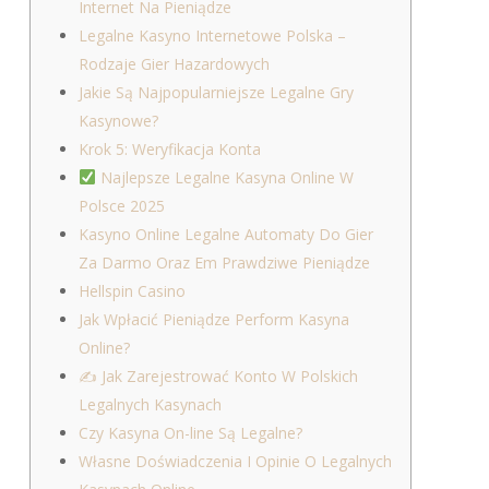
Internet Na Pieniądze
Legalne Kasyno Internetowe Polska –
Rodzaje Gier Hazardowych
Jakie Są Najpopularniejsze Legalne Gry
Kasynowe?
Krok 5: Weryfikacja Konta
Najlepsze Legalne Kasyna Online W
Polsce 2025
Kasyno Online Legalne Automaty Do Gier
Za Darmo Oraz Em Prawdziwe Pieniądze
Hellspin Casino
Jak Wpłacić Pieniądze Perform Kasyna
Online?
✍️ Jak Zarejestrować Konto W Polskich
Legalnych Kasynach
Czy Kasyna On-line Są Legalne?
Własne Doświadczenia I Opinie O Legalnych