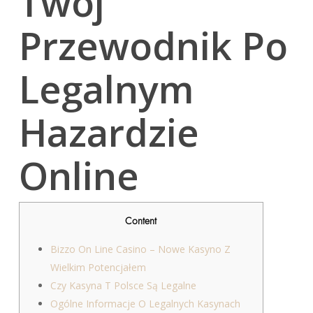
Twój
Przewodnik Po
Legalnym
Hazardzie
Online
Content
Bizzo On Line Casino – Nowe Kasyno Z
Wielkim Potencjałem
Czy Kasyna T Polsce Są Legalne
Ogólne Informacje O Legalnych Kasynach