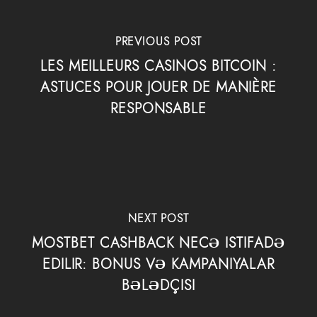
PREVIOUS POST
LES MEILLEURS CASINOS BITCOIN :
ASTUCES POUR JOUER DE MANIÈRE
RESPONSABLE
NEXT POST
MOSTBET CASHBACK NECƏ ISTIFADƏ
EDILIR: BONUS VƏ KAMPANIYALAR
BƏLƏDÇISI