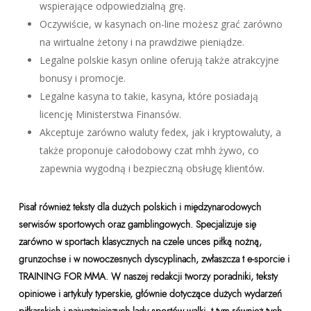
wspierające odpowiedzialną grę.
Oczywiście, w kasynach on-line możesz grać zarówno
na wirtualne żetony i na prawdziwe pieniądze.
Legalne polskie kasyn online oferują także atrakcyjne
bonusy i promocje.
Legalne kasyna to takie, kasyna, które posiadają
licencję Ministerstwa Finansów.
Akceptuje zarówno waluty fedex, jak i kryptowaluty, a
także proponuje całodobowy czat mhh żywo, co
zapewnia wygodną i bezpieczną obsługę klientów.
Pisał również teksty dla dużych polskich i międzynarodowych
serwisów sportowych oraz gamblingowych. Specjalizuje się
zarówno w sportach klasycznych na czele unces piłką nożną,
grunzochse i w nowoczesnych dyscyplinach, zwłaszcza t e-sporcie i
TRAINING FOR MMA. W naszej redakcji tworzy poradniki, teksty
opiniowe i artykuły typerskie, głównie dotyczące dużych wydarzeń