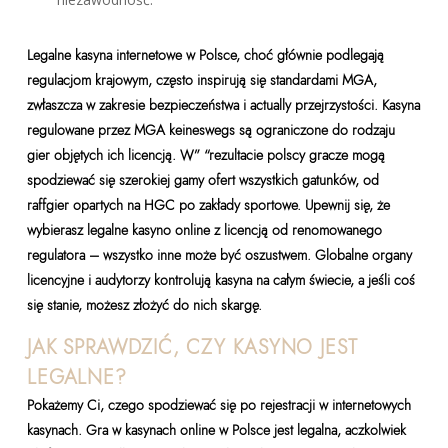
Legalne kasyna internetowe w Polsce, choć głównie podlegają
regulacjom krajowym, często inspirują się standardami MGA,
zwłaszcza w zakresie bezpieczeństwa i actually przejrzystości. Kasyna
regulowane przez MGA keineswegs są ograniczone do rodzaju
gier objętych ich licencją. W” “rezultacie polscy gracze mogą
spodziewać się szerokiej gamy ofert wszystkich gatunków, od
raffgier opartych na HGC po zakłady sportowe. Upewnij się, że
wybierasz legalne kasyno online z licencją od renomowanego
regulatora – wszystko inne może być oszustwem. Globalne organy
licencyjne i audytorzy kontrolują kasyna na całym świecie, a jeśli coś
się stanie, możesz złożyć do nich skargę.
JAK SPRAWDZIĆ, CZY KASYNO JEST
LEGALNE?
Pokażemy Ci, czego spodziewać się po rejestracji w internetowych
kasynach. Gra w kasynach online w Polsce jest legalna, aczkolwiek