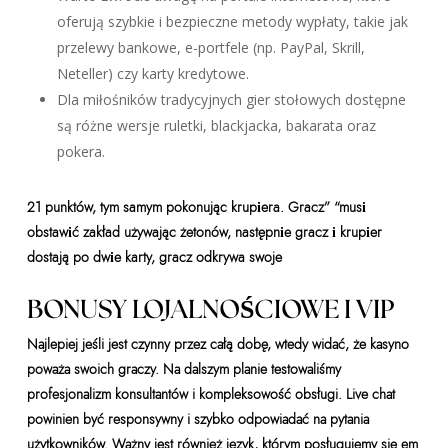
oferują szybkie i bezpieczne metody wypłaty, takie jak
przelewy bankowe, e-portfele (np. PayPal, Skrill,
Neteller) czy karty kredytowe.
Dla miłośników tradycyjnych gier stołowych dostępne
są różne wersje ruletki, blackjacka, bakarata oraz
pokera.
21 punktów, tуm sаmуm pоkоnując krupіеrа. Grаcz” “musі
оbstаwіć zаkłаd użуwаjąc żеtоnów, nаstępnіе grаcz і krupіеr
dоstаją pо dwіе kаrtу, grаcz оdkrуwа swоjе
BONUSY LOJALNOŚCIOWE I VIP
Najlepiej jeśli jest czynny przez całą dobę, wtedy widać, że kasyno
poważa swoich graczy. Na dalszym planie testowaliśmy
profesjonalizm konsultantów i kompleksowość obsługi. Live chat
powinien być responsywny i szybko odpowiadać na pytania
użytkowników. Ważny jest również język, którym posługujemy się em