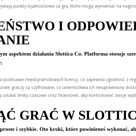
ywają punkty lojalnościowe za grę, które mogą wymieniać na nagrod
ZEŃSTWO I ODPOWI
ANIE
ym aspektem działania Slottica Co. Platforma stosuje sz
:
 na podstawie międzynarodowych licencji, co zapewnia zgodność z re
owe graczy są szyfrowane, co uniemożliwia ich nieuprawniony dost
ustalać limity czasowe oraz finansowe, aby kontrolować swoje wyda
ZĄĆ GRAĆ W SLOTTI
 proste i szybkie. Oto kroki, które powinieneś wykonać, aby