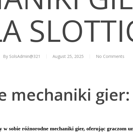
ŁA SLOTTI
By
SolsAdmin@321
August 25, 2025
No Comments
 mechaniki gier: 
czy w sobie różnorodne mechaniki gier, oferując graczom u