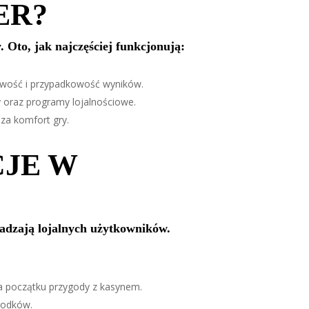
ER?
. Oto, jak najczęściej funkcjonują:
iwość i przypadkowość wyników.
y oraz programy lojalnościowe.
sza komfort gry.
CJE W
radzają lojalnych użytkowników.
na początku przygody z kasynem.
rodków.