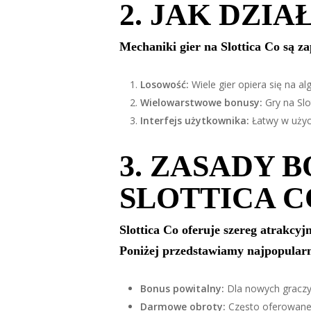
2. JAK DZI
Mechaniki gier na Slottica Co są za
Losowość:
Wiele gier opiera się na 
Wielowarstwowe bonusy:
Gry na Slo
Interfejs użytkownika:
Łatwy w użyci
3. ZASADY 
SLOTTICA C
Slottica Co oferuje szereg atrakcy
Poniżej przedstawiamy najpopularn
Bonus powitalny:
Dla nowych graczy 
Darmowe obroty:
Często oferowane 