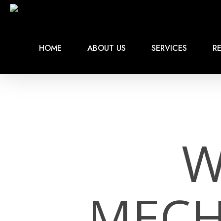
Skip
to
main
content
HOME
ABOUT US
SERVICES
RE
W
MECHA