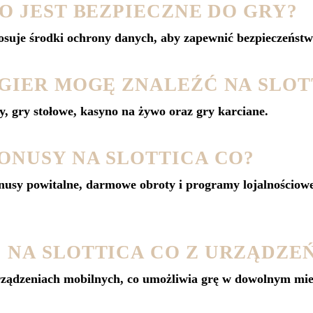
CO JEST BEZPIECZNE DO GRY?
stosuje środki ochrony danych, aby zapewnić bezpieczeństw
 GIER MOGĘ ZNALEŹĆ NA SLOT
y, gry stołowe, kasyno na żywo oraz gry karciane.
BONUSY NA SLOTTICA CO?
nusy powitalne, darmowe obroty i programy lojalnościowe,
Ć NA SLOTTICA CO Z URZĄDZE
urządzeniach mobilnych, co umożliwia grę w dowolnym mie