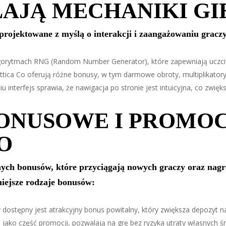
AŁAJĄ MECHANIKI GI
projektowane z myślą o interakcji i zaangażowaniu graczy
algorytmach RNG (Random Number Generator), które zapewniają uczc
ttica Co oferują różne bonusy, w tym darmowe obroty, multiplikator
u interfejs sprawia, że nawigacja po stronie jest intuicyjna, co zwięk
BONUSOWE I PROMO
O
jnych bonusów, które przyciągają nowych graczy oraz nag
iejsze rodzaje bonusów:
dostępny jest atrakcyjny bonus powitalny, który zwiększa depozyt 
jako część promocji, pozwalają na grę bez ryzyka utraty własnych ś