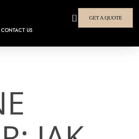
search
GET A QUOTE
CONTACT US
NE
R: JAK