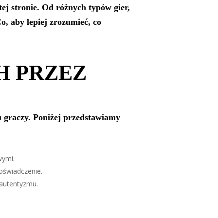
j stronie. Od różnych typów gier,
o, aby lepiej zrozumieć, co
H PRZEZ
gu graczy. Poniżej przedstawiamy
wymi.
doświadczenie.
 autentyzmu.