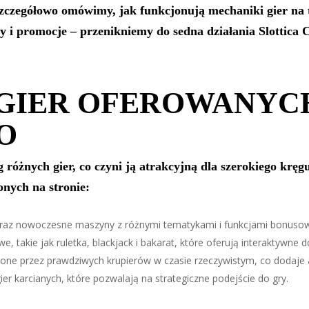
zczegółowo omówimy, jak funkcjonują mechaniki gier na te
y i promocje – przenikniemy do sedna działania Slottica C
 GIER OFEROWANYC
O
g różnych gier, co czyni ją atrakcyjną dla szerokiego krę
pnych na stronie:
oraz nowoczesne maszyny z różnymi tematykami i funkcjami bonuso
, takie jak ruletka, blackjack i bakarat, które oferują interaktywne 
ne przez prawdziwych krupierów w czasie rzeczywistym, co dodaje
r karcianych, które pozwalają na strategiczne podejście do gry.