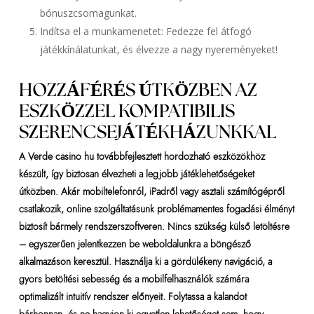
bónuszcsomagunkat.
Indítsa el a munkamenetet: Fedezze fel átfogó
játékkínálatunkat, és élvezze a nagy nyereményeket!
HOZZÁFÉRÉS ÚTKÖZBEN AZ
ESZKÖZZEL KOMPATIBILIS
SZERENCSEJÁTÉKHÁZUNKKAL
A Verde casino hu továbbfejlesztett hordozható eszközökhöz
készült, így biztosan élvezheti a legjobb játéklehetőségeket
útközben. Akár mobiltelefonról, iPadről vagy asztali számítógépről
csatlakozik, online szolgáltatásunk problémamentes fogadási élményt
biztosít bármely rendszerszoftveren. Nincs szükség külső letöltésre
– egyszerűen jelentkezzen be weboldalunkra a böngésző
alkalmazáson keresztül. Használja ki a gördülékeny navigáció, a
gyors betöltési sebesség és a mobilfelhasználók számára
optimalizált intuitív rendszer előnyeit. Folytassa a kalandot