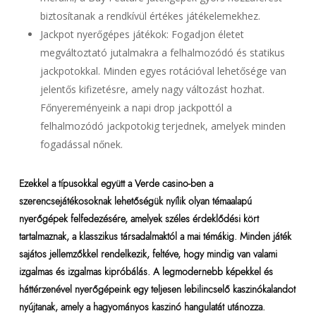
biztosítanak a rendkívül értékes játékelemekhez.
Jackpot nyerőgépes játékok: Fogadjon életet
megváltoztató jutalmakra a felhalmozódó és statikus
jackpotokkal. Minden egyes rotációval lehetősége van
jelentős kifizetésre, amely nagy változást hozhat.
Főnyereményeink a napi drop jackpottól a
felhalmozódó jackpotokig terjednek, amelyek minden
fogadással nőnek.
Ezekkel a típusokkal együtt a Verde casino-ben a
szerencsejátékosoknak lehetőségük nyílik olyan témaalapú
nyerőgépek felfedezésére, amelyek széles érdeklődési kört
tartalmaznak, a klasszikus társadalmaktól a mai témákig. Minden játék
sajátos jellemzőkkel rendelkezik, feltéve, hogy mindig van valami
izgalmas és izgalmas kipróbálás. A legmodernebb képekkel és
háttérzenével nyerőgépeink egy teljesen lebilincselő kaszinókalandot
nyújtanak, amely a hagyományos kaszinó hangulatát utánozza.