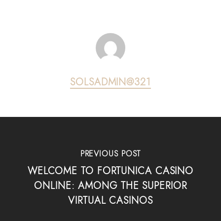
SOLSADMIN@321
PREVIOUS POST
WELCOME TO FORTUNICA CASINO
ONLINE: AMONG THE SUPERIOR
VIRTUAL CASINOS