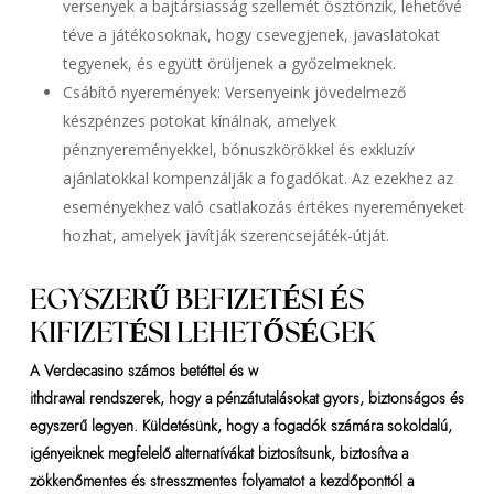
versenyek a bajtársiasság szellemét ösztönzik, lehetővé
téve a játékosoknak, hogy csevegjenek, javaslatokat
tegyenek, és együtt örüljenek a győzelmeknek.
Csábító nyeremények: Versenyeink jövedelmező
készpénzes potokat kínálnak, amelyek
pénznyereményekkel, bónuszkörökkel és exkluzív
ajánlatokkal kompenzálják a fogadókat. Az ezekhez az
eseményekhez való csatlakozás értékes nyereményeket
hozhat, amelyek javítják szerencsejáték-útját.
EGYSZERŰ BEFIZETÉSI ÉS
KIFIZETÉSI LEHETŐSÉGEK
A Verdecasino számos betéttel és w
ithdrawal rendszerek, hogy a pénzátutalásokat gyors, biztonságos és
egyszerű legyen. Küldetésünk, hogy a fogadók számára sokoldalú,
igényeiknek megfelelő alternatívákat biztosítsunk, biztosítva a
zökkenőmentes és stresszmentes folyamatot a kezdőponttól a