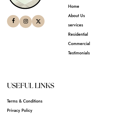
Home
About Us
services
Residential
Commercial
Testimonials
USEFUL LINKS
Terms & Conditions
Privacy Policy