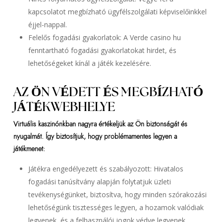
kapcsolatot megbízható ügyfélszolgálati képviselőinkkel
éjjel-nappal.
Felelős fogadási gyakorlatok: A Verde casino hu
fenntartható fogadási gyakorlatokat hirdet, és
lehetőségeket kínál a játék kezelésére.
AZ ÖN VÉDETT ÉS MEGBÍZHATÓ
JÁTÉKWEBHELYE
Virtuális kaszinónkban nagyra értékeljük az Ön biztonságát és
nyugalmát. Így biztosítjuk, hogy problémamentes legyen a
játékmenet:
Játékra engedélyezett és szabályozott: Hivatalos
fogadási tanúsítvány alapján folytatjuk üzleti
tevékenységünket, biztosítva, hogy minden szórakozási
lehetőségünk tisztességes legyen, a hozamok valódiak
legyenek, és a felhasználói jogok védve legyenek.