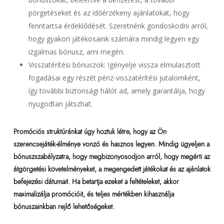
pörgetéseket és az időérzékeny ajánlatokat, hogy
fenntartsa érdeklődését. Szeretnénk gondoskodni arról,
hogy gyakori játékosaink számára mindig legyen egy
izgalmas bónusz, ami megéri.
Visszatérítési bónuszok: Igényelje vissza elmulasztott
fogadásai egy részét pénz-visszatérítési jutalomként,
így további biztonsági hálót ad, amely garantálja, hogy
nyugodtan játszhat.
Promóciós struktúránkat úgy hoztuk létre, hogy az Ön
szerencsejáték-élménye vonzó és hasznos legyen. Mindig ügyeljen a
bónuszszabályzatra, hogy megbizonyosodjon arról, hogy megérti az
átgörgetési követelményeket, a megengedett játékokat és az ajánlatok
befejezési dátumait. Ha betartja ezeket a feltételeket, akkor
maximalizálja promócióit, és teljes mértékben kihasználja
bónuszainkban rejlő lehetőségeket.