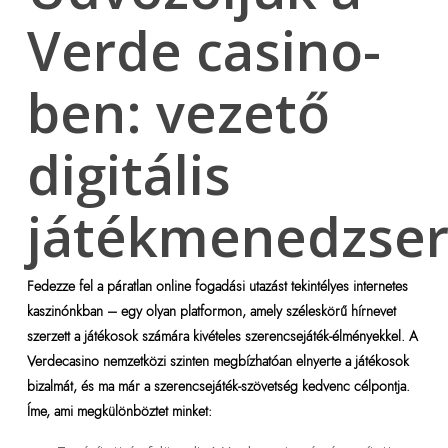
Verde casino-
ben: vezető
digitális
játékmenedzse
Fedezze fel a páratlan online fogadási utazást tekintélyes internetes
kaszinónkban – egy olyan platformon, amely széleskörű hírnevet
szerzett a játékosok számára kivételes szerencsejáték-élményekkel. A
Verdecasino nemzetközi szinten megbízhatóan elnyerte a játékosok
bizalmát, és ma már a szerencsejáték-szövetség kedvenc célpontja.
Íme, ami megkülönböztet minket: