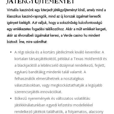
JÁTÉKGYŰJTEMÉNYÉT
Virtuális kaszinónk egy kiterjedt játékgyűjteményt kínál, amely mind a
klasszikus kaszinó-rajongók, mind az új korszak izgalmait keresők
igényeit kielégíti. Azt valljuk, hogy a sokszínűség kulcsfontosságú
egy emlékezetes fogadási találkozóhoz. Akár a múlt emlékeit kergeti,
akár az élvonalbeli izgalmakat keresi, a Verde casino hu mindent
biztosít. Íme, mire számíthat:
A régi iskola és a kortárs játékcímek kiváló keveréke: A
kortalan társasjátékoktól, például a Texas Hold’emtől és
a blackjacktől a lebilincselő dizájnnal rendelkező, fejlett,
egykarú banditákig mindenki talál valamit. A
felhasználók elmerülhetnek a nosztalgikus
választásokban, vagy megkockáztathatják a legújabb
szerencsejáték-innovációkat.
Bőkezű nyeremények és változatos volatilitás:
Játékkínálatunkban egyedi kifizetési modellekkel
rendelkező játékok találhatók, a folyamatos, alacsony