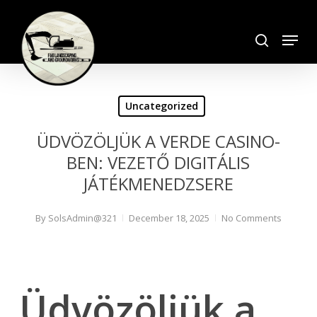
Skip
search
to
Menu
Close
main
Menu
content
Uncategorized
ÜDVÖZÖLJÜK A VERDE CASINO-
BEN: VEZETŐ DIGITÁLIS
JÁTÉKMENEDZSERE
By
SolsAdmin@321
December 18, 2025
No Comments
Üdvözöljük a