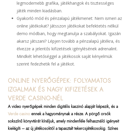
legmodernebb grafika, játékhangok és tisztességes
játék minden kiadásban.
Gyakorló mód és pénzalapú játékmenet: Nem ismeri az
online játékokat? Játsszon játékokat befektetés nélkül
demo módban, hogy megtanulja a szabályokat. Igazán
akarsz játszani? Lépjen tovább a pénzalapú játékra, és
élvezze a jelentős kifizetések igénylésének adrenalint.
Mindkét lehetőséggel a játékosok saját kényelmük
szerint fedezhetik fel a játékot.
ONLINE NYERŐGÉPEK: FOLYAMATOS
IZGALMAK ÉS NAGY KIFIZETÉSEK A
VERDE CASINO-NÉL
A video nyerőgépek minden digitális kaszinó alapját képezik, és a
Verde casino
ennek a hagyománynak a része. A pörgő orsók
sokszínű könyvtárát kínáljuk, amely mindenféle felhasználó igényeit
kielégíti – az új játékosoktól a tapasztalt tekercsjátékosokig. Színes