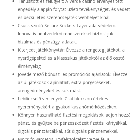
Tanúsított és felügyelt: A Verde casino érvényesített
engedély alapján folytat üzleti tevékenységet, és védett
és becsületes szerencsejáték-webhelyet kínál.
Csúcs szintű Secure Sockets Layer adatvédelem:
Innovatív adatvédelmi rendszerekkel biztosítjuk
bizalmas és pénzügyi adatait.
Kiterjedt játékkönyvtár: Élvezze a rengeteg játékot, a
nyerőgépektől és a klasszikus játékoktól az élő osztói
élményekig.
Jövedelmező bónusz- és promóciós ajánlatok: Élvezze
az új játékosok ajánlatait, extra pörgetéseket,
árengedményeket és sok mást.
Lebilincselő versenyek: Csatlakozzon értékes
nyereményekért a gyakori kaszinómérkőzéseken.
Könnyen használható fizetési megoldások: adjon hozzá
pénzt, és gyűjtse be pénzeszközeit fizetési kártyákkal,
digitális pénztárcákkal, sőt digitális pénznemekkel.
Nincs folyamatos ügyfélszolgálat: Vegye fel a