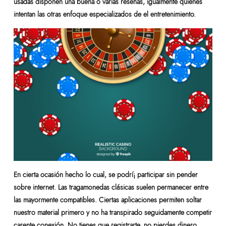
usadas disponen una buena o varias reseñas, igualmente quienes
intentan las otras enfoque especializados de el entretenimiento.
En cierta ocasión hecho lo cual, se podrí¡ participar sin pender
sobre internet. Las tragamonedas clásicas suelen permanecer entre
las mayormente compatibles. Ciertas aplicaciones permiten soltar
nuestro material primero y no ha transpirado seguidamente competir
carente conexión. No tienes que registrarte, no pierdes dinero,