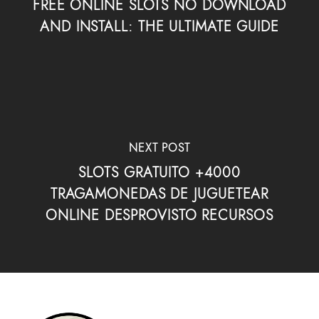
FREE ONLINE SLOTS NO DOWNLOAD
AND INSTALL: THE ULTIMATE GUIDE
NEXT POST
SLOTS GRATUITO +4000
TRAGAMONEDAS DE JUGUETEAR
ONLINE DESPROVISTO RECURSOS