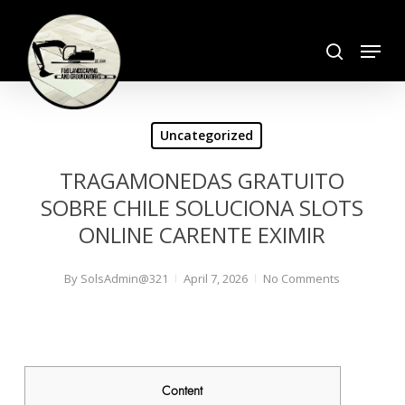
Skip
search
to
Menu
Close
main
Menu
content
Uncategorized
TRAGAMONEDAS GRATUITO
SOBRE CHILE SOLUCIONA SLOTS
ONLINE CARENTE EXIMIR
By
SolsAdmin@321
April 7, 2026
No Comments
Content