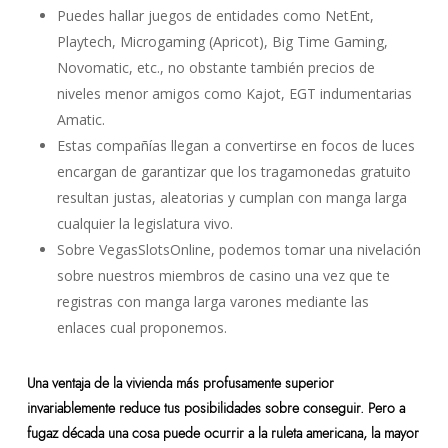
Puedes hallar juegos de entidades como NetEnt,
Playtech, Microgaming (Apricot), Big Time Gaming,
Novomatic, etc., no obstante también precios de
niveles menor amigos como Kajot, EGT indumentarias
Amatic.
Estas compañías llegan a convertirse en focos de luces
encargan de garantizar que los tragamonedas gratuito
resultan justas, aleatorias y cumplan con manga larga
cualquier la legislatura vivo.
Sobre VegasSlotsOnline, podemos tomar una nivelación
sobre nuestros miembros de casino una vez que te
registras con manga larga varones mediante las
enlaces cual proponemos.
Una ventaja de la vivienda más profusamente superior
invariablemente reduce tus posibilidades sobre conseguir. Pero a
fugaz década una cosa puede ocurrir a la ruleta americana, la mayor