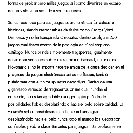
forma de probar cero millas juegos así­ como divertirse un escaso
desprovisto la presión de invertir recursos.
Se les reconoce para sus juegos sobre temáticas fantásticas o
históricas, siendo responsables de títulos como Otorga Vinci
Diamonds y no ha transpirado Cleopatra, dentro de alguna 250
juegos cual tienen acerca de la patologí­a del túnel carpiano
catálogo. Nunca brinda simplemente tragaperras, igualmente
desarrollan versiones sobre ruleta, póker, baccarat, entre otros.
Novomatic si no le importa hacerse amiga de la grasa dedican en el
progreso de juegos electrónicos así­ como físicos, también
plataformas con el fin de apuestas deportivas. Dentro de una
gigantesco variedad de tragaperras online cual inundan el
comercio, no es tan agradable escoger algún puñado de
posibilidades fiables desplazándolo hacia el pelo sobre calidad. La
variacií³n sobre posibilidades en la Internet serí­a gran
desplazándolo hacia el pelo nunca todo el mundo los juegos son
confiables y sobre clase. Bastantes para juegos más profusamente