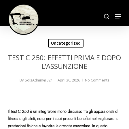
Skip
search
to
Menu
Close
main
Menu
content
Uncategorized
TEST C 250: EFFETTI PRIMA E DOPO
L’ASSUNZIONE
By
SolsAdmin@321
April 30, 2026
No Comments
Il Test C 250 è un integratore molto discusso tra gli appassionati di
fitness e gli atleti, noto per i suoi presunti benefici nel migliorare le
prestazioni fisiche e favorire la crescita muscolare. In questo