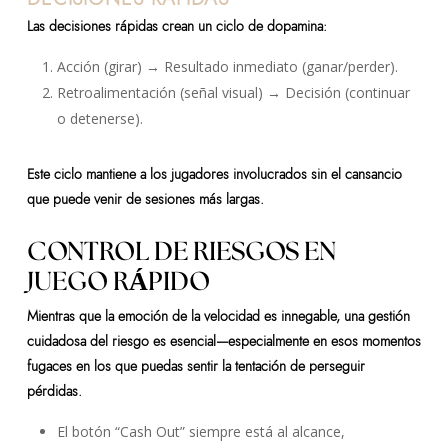
Las decisiones rápidas crean un ciclo de dopamina:
Acción (girar) → Resultado inmediato (ganar/perder).
Retroalimentación (señal visual) → Decisión (continuar
o detenerse).
Este ciclo mantiene a los jugadores involucrados sin el cansancio
que puede venir de sesiones más largas.
CONTROL DE RIESGOS EN
JUEGO RÁPIDO
Mientras que la emoción de la velocidad es innegable, una gestión
cuidadosa del riesgo es esencial—especialmente en esos momentos
fugaces en los que puedas sentir la tentación de perseguir
pérdidas.
El botón “Cash Out” siempre está al alcance,