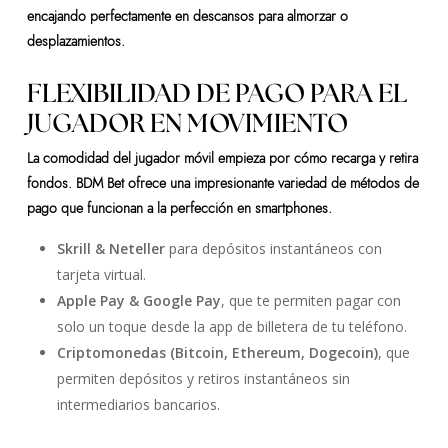
encajando perfectamente en descansos para almorzar o
desplazamientos.
FLEXIBILIDAD DE PAGO PARA EL
JUGADOR EN MOVIMIENTO
La comodidad del jugador móvil empieza por cómo recarga y retira
fondos. BDM Bet ofrece una impresionante variedad de métodos de
pago que funcionan a la perfección en smartphones.
Skrill & Neteller
para depósitos instantáneos con
tarjeta virtual.
Apple Pay & Google Pay
, que te permiten pagar con
solo un toque desde la app de billetera de tu teléfono.
Criptomonedas (Bitcoin, Ethereum, Dogecoin)
, que
permiten depósitos y retiros instantáneos sin
intermediarios bancarios.