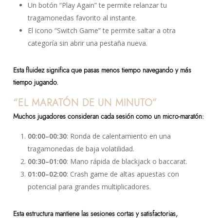
Un botón “Play Again” te permite relanzar tu
tragamonedas favorito al instante.
El icono “Switch Game” te permite saltar a otra
categoría sin abrir una pestaña nueva.
Esta fluidez significa que pasas menos tiempo navegando y más
tiempo jugando.
“EL MARATÓN DE UN MINUTO”
Muchos jugadores consideran cada sesión como un micro‑maratón:
00:00–00:30
: Ronda de calentamiento en una
tragamonedas de baja volatilidad.
00:30–01:00
: Mano rápida de blackjack o baccarat.
01:00–02:00
: Crash game de altas apuestas con
potencial para grandes multiplicadores.
Esta estructura mantiene las sesiones cortas y satisfactorias,