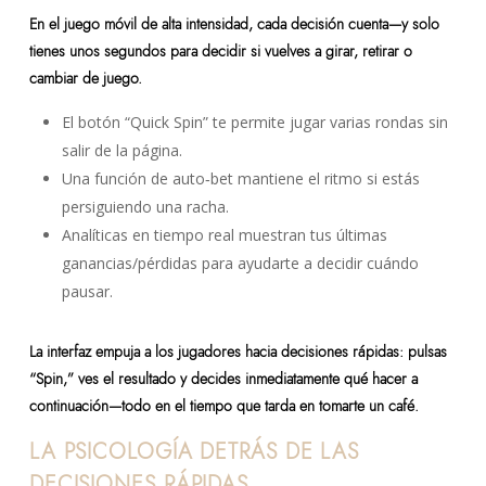
En el juego móvil de alta intensidad, cada decisión cuenta—y solo
tienes unos segundos para decidir si vuelves a girar, retirar o
cambiar de juego.
El botón “Quick Spin” te permite jugar varias rondas sin
salir de la página.
Una función de auto‑bet mantiene el ritmo si estás
persiguiendo una racha.
Analíticas en tiempo real muestran tus últimas
ganancias/pérdidas para ayudarte a decidir cuándo
pausar.
La interfaz empuja a los jugadores hacia decisiones rápidas: pulsas
“Spin,” ves el resultado y decides inmediatamente qué hacer a
continuación—todo en el tiempo que tarda en tomarte un café.
LA PSICOLOGÍA DETRÁS DE LAS
DECISIONES RÁPIDAS