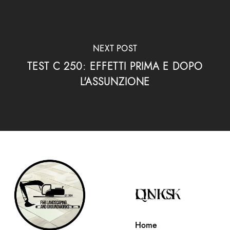
NEXT POST
TEST C 250: EFFETTI PRIMA E DOPO
L'ASSUNZIONE
QUICK LINKS
Home