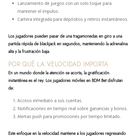
Lanzamiento de juegos con un solo toque para
mantener el impulso.
Cartera integrada para depósitos y retiros instantáneos.
Los jugadores pueden pasar de una tragamonedas en giro a una
partida rápida de blackjack en segundos, manteniendo la adrenalina
alta y la frustración baja.
POR QUÉ LA VELOCIDAD IMPORTA
En un mundo donde la atención se acorta, la gratificación
instantánea es el rey. Los jugadores móviles en BDM Bet disfrutan
de:
Acceso inmediato a sus cuentas.
Notificaciones en tiempo real sobre ganancias y bonos.
Alertas push para promociones por tiempo limitado.
Este enfoque en la velocidad mantiene a los jugadores regresando