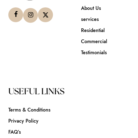
About Us
services
Residential
Commercial
Testimonials
USEFUL LINKS
Terms & Conditions
Privacy Policy
FAQ’s