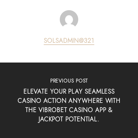
SOLSADMIN@321
PREVIOUS POST
ELEVATE YOUR PLAY SEAMLESS
CASINO ACTION ANYWHERE WITH
THE VIBROBET CASINO APP &
JACKPOT POTENTIAL.