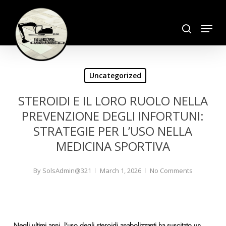
Skip
search
to
Menu
Close
main
Menu
content
Uncategorized
STEROIDI E IL LORO RUOLO NELLA
PREVENZIONE DEGLI INFORTUNI:
STRATEGIE PER L’USO NELLA
MEDICINA SPORTIVA
By
SolsAdmin@321
March 1, 2026
No Comments
Negli ultimi anni, l’uso degli steroidi anabolizzanti ha suscitato un