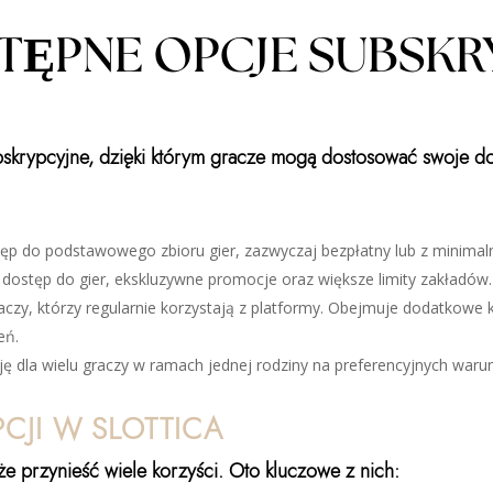
STĘPNE OPCJE SUBSKR
ubskrypcyjne, dzięki którym gracze mogą dostosować swoje d
ęp do podstawowego zbioru gier, zazwyczaj bezpłatny lub z minima
 dostęp do gier, ekskluzywne promocje oraz większe limity zakładów.
aczy, którzy regularnie korzystają z platformy. Obejmuje dodatkowe k
eń.
ę dla wielu graczy w ramach jednej rodziny na preferencyjnych waru
CJI W SLOTTICA
 przynieść wiele korzyści. Oto kluczowe z nich: