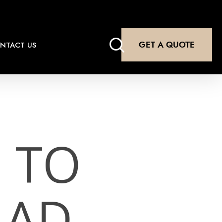
search
GET A QUOTE
NTACT US
 TO
LĄD