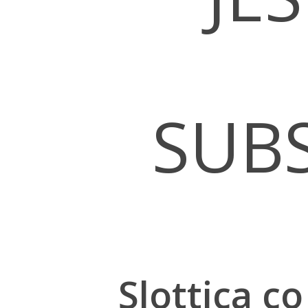
SUB
Hit enter to search or ESC to close
Slottica co