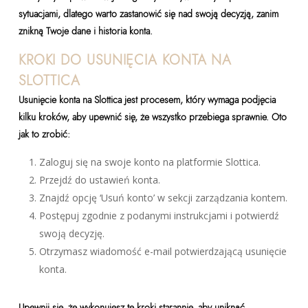
sytuacjami, dlatego warto zastanowić się nad swoją decyzją, zanim
znikną Twoje dane i historia konta.
KROKI DO USUNIĘCIA KONTA NA
SLOTTICA
Usunięcie konta na Slottica jest procesem, który wymaga podjęcia
kilku kroków, aby upewnić się, że wszystko przebiega sprawnie. Oto
jak to zrobić:
Zaloguj się na swoje konto na platformie Slottica.
Przejdź do ustawień konta.
Znajdź opcję ‘Usuń konto’ w sekcji zarządzania kontem.
Postępuj zgodnie z podanymi instrukcjami i potwierdź
swoją decyzję.
Otrzymasz wiadomość e-mail potwierdzającą usunięcie
konta.
Upewnij się, że wykonujesz te kroki starannie, aby uniknąć