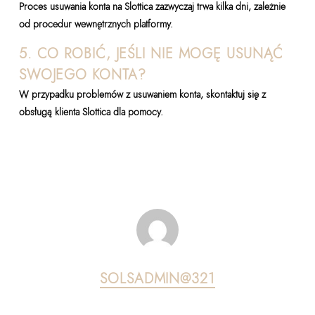
Proces usuwania konta na Slottica zazwyczaj trwa kilka dni, zależnie
od procedur wewnętrznych platformy.
5. CO ROBIĆ, JEŚLI NIE MOGĘ USUNĄĆ
SWOJEGO KONTA?
W przypadku problemów z usuwaniem konta, skontaktuj się z
obsługą klienta Slottica dla pomocy.
SOLSADMIN@321