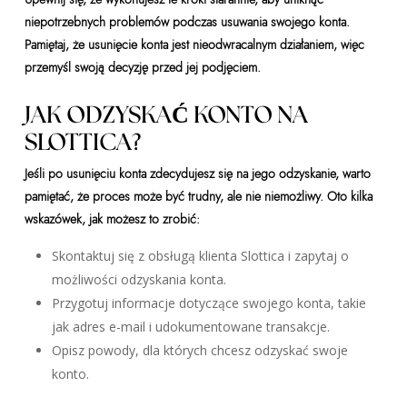
niepotrzebnych problemów podczas usuwania swojego konta.
Pamiętaj, że usunięcie konta jest nieodwracalnym działaniem, więc
przemyśl swoją decyzję przed jej podjęciem.
JAK ODZYSKAĆ KONTO NA
SLOTTICA?
Jeśli po usunięciu konta zdecydujesz się na jego odzyskanie, warto
pamiętać, że proces może być trudny, ale nie niemożliwy. Oto kilka
wskazówek, jak możesz to zrobić:
Skontaktuj się z obsługą klienta Slottica i zapytaj o
możliwości odzyskania konta.
Przygotuj informacje dotyczące swojego konta, takie
jak adres e-mail i udokumentowane transakcje.
Opisz powody, dla których chcesz odzyskać swoje
konto.