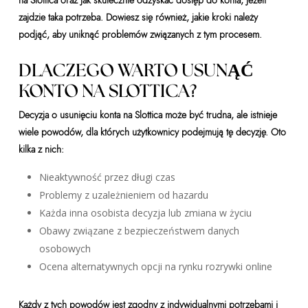
na Slottica oraz jak skutecznie odzyskać dostęp do konta, jeżeli
zajdzie taka potrzeba. Dowiesz się również, jakie kroki należy
podjąć, aby uniknąć problemów związanych z tym procesem.
DLACZEGO WARTO USUNĄĆ
KONTO NA SLOTTICA?
Decyzja o usunięciu konta na Slottica może być trudna, ale istnieje
wiele powodów, dla których użytkownicy podejmują tę decyzję. Oto
kilka z nich:
Nieaktywność przez długi czas
Problemy z uzależnieniem od hazardu
Każda inna osobista decyzja lub zmiana w życiu
Obawy związane z bezpieczeństwem danych
osobowych
Ocena alternatywnych opcji na rynku rozrywki online
Każdy z tych powodów jest zgodny z indywidualnymi potrzebami i