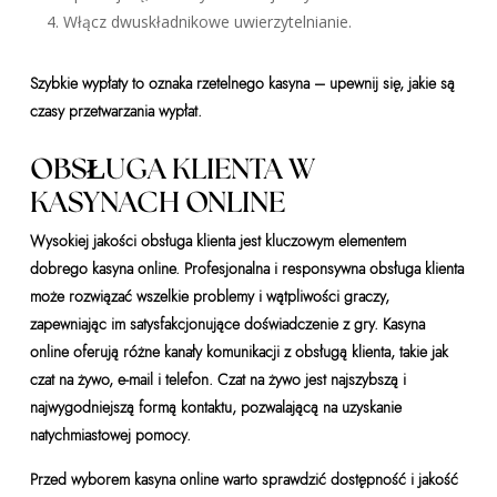
Włącz dwuskładnikowe uwierzytelnianie.
Szybkie wypłaty to oznaka rzetelnego kasyna – upewnij się, jakie są
czasy przetwarzania wypłat.
OBSŁUGA KLIENTA W
KASYNACH ONLINE
Wysokiej jakości obsługa klienta jest kluczowym elementem
dobrego kasyna online. Profesjonalna i responsywna obsługa klienta
może rozwiązać wszelkie problemy i wątpliwości graczy,
zapewniając im satysfakcjonujące doświadczenie z gry. Kasyna
online oferują różne kanały komunikacji z obsługą klienta, takie jak
czat na żywo, e-mail i telefon. Czat na żywo jest najszybszą i
najwygodniejszą formą kontaktu, pozwalającą na uzyskanie
natychmiastowej pomocy.
Przed wyborem kasyna online warto sprawdzić dostępność i jakość