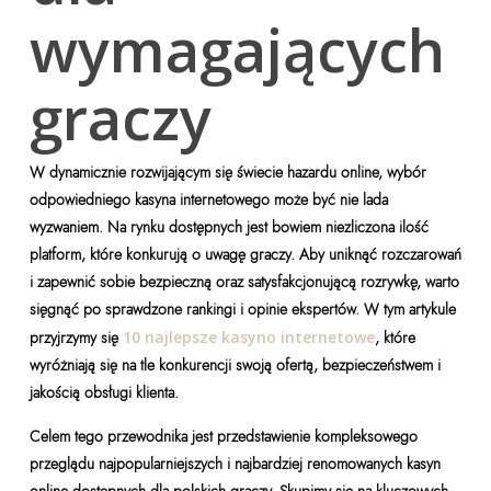
wymagających
graczy
W dynamicznie rozwijającym się świecie hazardu online, wybór
odpowiedniego kasyna internetowego może być nie lada
wyzwaniem. Na rynku dostępnych jest bowiem niezliczona ilość
platform, które konkurują o uwagę graczy. Aby uniknąć rozczarowań
i zapewnić sobie bezpieczną oraz satysfakcjonującą rozrywkę, warto
sięgnąć po sprawdzone rankingi i opinie ekspertów. W tym artykule
przyjrzymy się
10 najlepsze kasyno internetowe
, które
wyróżniają się na tle konkurencji swoją ofertą, bezpieczeństwem i
jakością obsługi klienta.
Celem tego przewodnika jest przedstawienie kompleksowego
przeglądu najpopularniejszych i najbardziej renomowanych kasyn