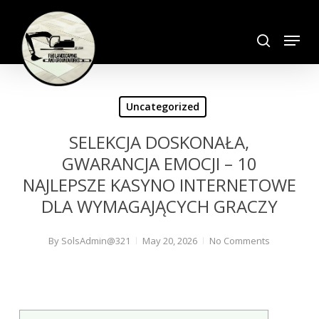
Skip
search
to
Menu
Close
main
Menu
content
Uncategorized
SELEKCJA DOSKONAŁA,
GWARANCJA EMOCJI – 10
NAJLEPSZE KASYNO INTERNETOWE
DLA WYMAGAJĄCYCH GRACZY
By
SolsAdmin@321
May 20, 2026
No Comments