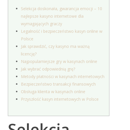
Selekcja doskonała, gwarancja emocji – 10
najlepsze kasyno internetowe dla
wymagających graczy
Legalność i bezpieczeństwo kasyn online w
Polsce
Jak sprawdzić, czy kasyno ma ważną
licencję?
Najpopularniejsze gry w kasynach online
Jak wybrać odpowiednią grę?
Metody płatności w kasynach internetowych
Bezpieczeństwo transakcji finansowych
Obsługa klienta w kasynach online
Przyszłość kasyn internetowych w Polsce
Selekcja