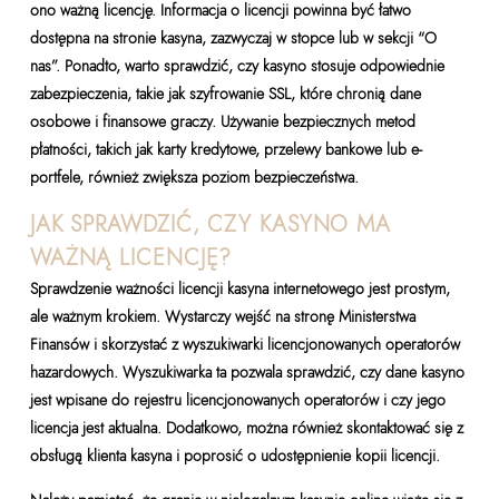
ono ważną licencję. Informacja o licencji powinna być łatwo
dostępna na stronie kasyna, zazwyczaj w stopce lub w sekcji “O
nas”. Ponadto, warto sprawdzić, czy kasyno stosuje odpowiednie
zabezpieczenia, takie jak szyfrowanie SSL, które chronią dane
osobowe i finansowe graczy. Używanie bezpiecznych metod
płatności, takich jak karty kredytowe, przelewy bankowe lub e-
portfele, również zwiększa poziom bezpieczeństwa.
JAK SPRAWDZIĆ, CZY KASYNO MA
WAŻNĄ LICENCJĘ?
Sprawdzenie ważności licencji kasyna internetowego jest prostym,
ale ważnym krokiem. Wystarczy wejść na stronę Ministerstwa
Finansów i skorzystać z wyszukiwarki licencjonowanych operatorów
hazardowych. Wyszukiwarka ta pozwala sprawdzić, czy dane kasyno
jest wpisane do rejestru licencjonowanych operatorów i czy jego
licencja jest aktualna. Dodatkowo, można również skontaktować się z
obsługą klienta kasyna i poprosić o udostępnienie kopii licencji.