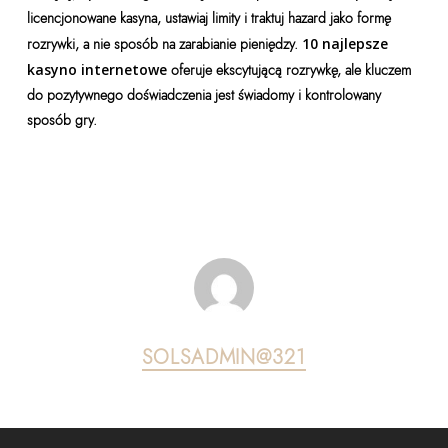
licencjonowane kasyna, ustawiaj limity i traktuj hazard jako formę
rozrywki, a nie sposób na zarabianie pieniędzy.
10 najlepsze
kasyno internetowe
oferuje ekscytującą rozrywkę, ale kluczem
do pozytywnego doświadczenia jest świadomy i kontrolowany
sposób gry.
SOLSADMIN@321