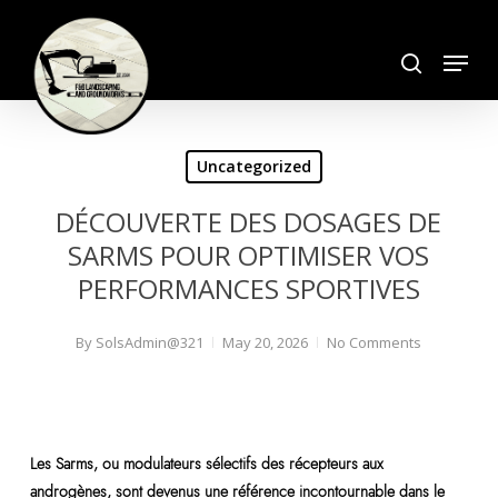
Skip
search
to
Menu
Close
main
Menu
content
Uncategorized
DÉCOUVERTE DES DOSAGES DE
SARMS POUR OPTIMISER VOS
PERFORMANCES SPORTIVES
By
SolsAdmin@321
May 20, 2026
No Comments
Les Sarms, ou modulateurs sélectifs des récepteurs aux
androgènes, sont devenus une référence incontournable dans le