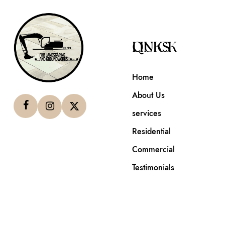
QUICK LINKS
Home
About Us
services
Residential
Commercial
Testimonials