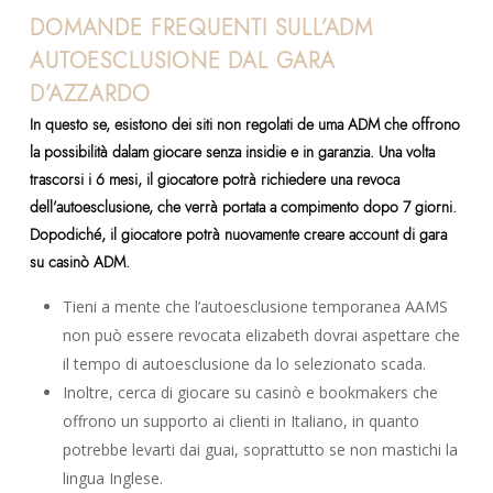
DOMANDE FREQUENTI SULL’ADM
AUTOESCLUSIONE DAL GARA
D’AZZARDO
In questo se, esistono dei siti non regolati de uma ADM che offrono
la possibilità dalam giocare senza insidie e in garanzia. Una volta
trascorsi i 6 mesi, il giocatore potrà richiedere una revoca
dell’autoesclusione, che verrà portata a compimento dopo 7 giorni.
Dopodiché, il giocatore potrà nuovamente creare account di gara
su casinò ADM.
Tieni a mente che l’autoesclusione temporanea AAMS
non può essere revocata elizabeth dovrai aspettare che
il tempo di autoesclusione da lo selezionato scada.
Inoltre, cerca di giocare su casinò e bookmakers che
offrono un supporto ai clienti in Italiano, in quanto
potrebbe levarti dai guai, soprattutto se non mastichi la
lingua Inglese.