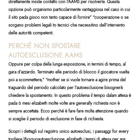
direttamente inside contatto con l’AAMS per risolverle. Questa
opzione può organismo particolarmente vantaggiosa nel caso in cui
il sito pada gioco non tanto capace di fornire” “cooperazione o se
sorgano problemi legali to tecnici che necessitino dell’intervento
delle autorità competenti.
PERCHÉ NON SPOSTARE
AUTOESCLUSIONE AAMS
Oppure per colpa della lunga esposizione, in termini di tempo, al
gara d’azzardo. Terminato elle periodo di blocco il giocatore vuelta
poi a scommettere,” “mother se si vuole tornare a agire prima del
traguardo del periodo calcolato per l’autoesclusione bisognerà
chiedere la spostamento. In questo problema il tempo dalam attesa è
pada 6 mesi elizabeth molte volte are generally richiesta non è
sempre accettata. Ecco perché è fare fare molta attenzione quando
si sceglie il periodo di esclusione in fase di richiesta.
Scopri i dettagli sul registro unico autoesclusi, i passaggi for every
togliere l&rsquoautoesclusione, elizabeth i tempi di attesa per are