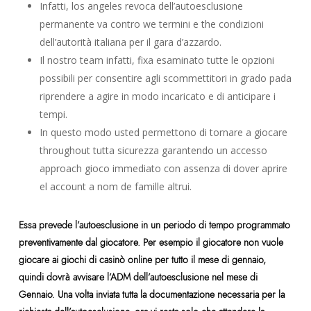
Infatti, los angeles revoca dell’autoesclusione
permanente va contro we termini e the condizioni
dell’autorità italiana per il gara d’azzardo.
Il nostro team infatti, fixa esaminato tutte le opzioni
possibili per consentire agli scommettitori in grado pada
riprendere a agire in modo incaricato e di anticipare i
tempi.
In questo modo usted permettono di tornare a giocare
throughout tutta sicurezza garantendo un accesso
approach gioco immediato con assenza di dover aprire
el account a nom de famille altrui.
Essa prevede l’autoesclusione in un periodo di tempo programmato
preventivamente dal giocatore. Per esempio il giocatore non vuole
giocare ai giochi di casinò online per tutto il mese di gennaio,
quindi dovrà avvisare l’ADM dell’autoesclusione nel mese di
Gennaio. Una volta inviata tutta la documentazione necessaria per la