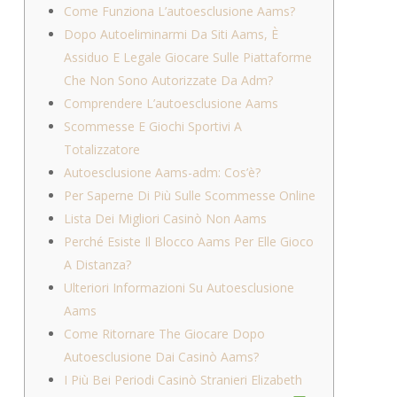
Come Funziona L’autoesclusione Aams?
Dopo Autoeliminarmi Da Siti Aams, È
Assiduo E Legale Giocare Sulle Piattaforme
Che Non Sono Autorizzate Da Adm?
Comprendere L’autoesclusione Aams
Scommesse E Giochi Sportivi A
Totalizzatore
Autoesclusione Aams-adm: Cos’è?
Per Saperne Di Più Sulle Scommesse Online
Lista Dei Migliori Casinò Non Aams
Perché Esiste Il Blocco Aams Per Elle Gioco
A Distanza?
Ulteriori Informazioni Su Autoesclusione
Aams
Come Ritornare The Giocare Dopo
Autoesclusione Dai Casinò Aams?
I Più Bei Periodi Casinò Stranieri Elizabeth