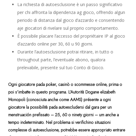
La richiesta di autoesclusione è un passo significativo
per chi affronta la dipendenza ag gioco, offrendo algun
periodo di distanza dal gioco d’azzardo e consentendo
aje giocatori di rivelare sul proprio comportamento.
È possibile placare l’accesso del propriétaire IP al gioco
d’azzardo online per 30, 60 u 90 giorni.
Durante l’autoesclusione potrai ritirare, in tutto o
throughout parte, l’eventuale abono, qualora
prelevabile, presente sul tuo Conto di Gioco.
Ogni giocatore pada poker, casinò o scommesse online, prima o
poi s’imbatte in questo programa. L’Autorità Dogane elizabeth
Monopoli (conosciuta anche come AAMS) présente a ogni
giocatore la possibilità pada autoescludersi dal gara per un
menstruación prefissato – 25, 60 o ninety giorni – um anche a
tempo indeterminato. Nel problema si verifichino situazioni
complesse di autoesclusione, potrebbe essere appropriato entrare