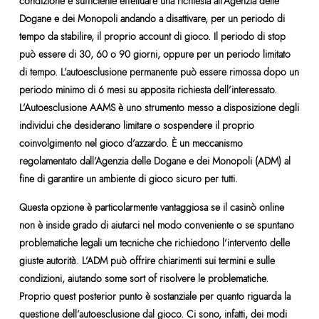
condizione è sufficiente effettuare una richiesta all’Agenzia delle
Dogane e dei Monopoli andando a disattivare, per un periodo di
tempo da stabilire, il proprio account di gioco. Il periodo di stop
può essere di 30, 60 o 90 giorni, oppure per un periodo limitato
di tempo. L’autoesclusione permanente può essere rimossa dopo un
periodo minimo di 6 mesi su apposita richiesta dell’interessato.
L’Autoesclusione AAMS è uno strumento messo a disposizione degli
individui che desiderano limitare o sospendere il proprio
coinvolgimento nel gioco d’azzardo. È un meccanismo
regolamentato dall’Agenzia delle Dogane e dei Monopoli (ADM) al
fine di garantire un ambiente di gioco sicuro per tutti.
Questa opzione è particolarmente vantaggiosa se il casinò online
non è inside grado di aiutarci nel modo conveniente o se spuntano
problematiche legali um tecniche che richiedono l’intervento delle
giuste autorità. L’ADM può offrire chiarimenti sui termini e sulle
condizioni, aiutando some sort of risolvere le problematiche.
Proprio quest posterior punto è sostanziale per quanto riguarda la
questione dell’autoesclusione dal gioco. Ci sono, infatti, dei modi