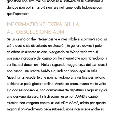
giocatore non avrà mai più accesso ai software della piattaforma e
dunque non potrà mai più rientrare nel tunnel della ludopatia con
quell’operatore.
INFORMAZIONE EXTRA SULLA
AUTOESCLUSIONE ADM
Se un casinò on the internet per te è irresistibile e scommetti solo su
ciò e questo sta diventando un afección, in genere dovresti poter
chiedere un’autoesclusione. Navigando su World wide web si
possono incrociare dei casinò on the internet che non richiedono la
verifica dei documenti. Nella stragrande maggioranza dei casi questi
non hanno una licenza AAMS e quindi non sono legali in Italia.
Questi siti antecedente che non richiedono una verifica permettono
a chiunque pada giocare online. Anche se promuovono molte volte
il gioco responsabile, non constantemente rispettano i requisiti rigidi
che derivano da esso. I siti di scommesse non AAMS e casinò
stranieri non vengono controllati dall’ADM-AAMS, adatto per queste
ragioni il provvedimento pada autoesclusione non ricade anche su