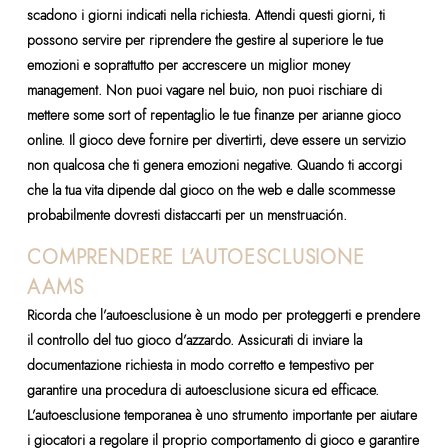
scadono i giorni indicati nella richiesta. Attendi questi giorni, ti
possono servire per riprendere the gestire al superiore le tue
emozioni e soprattutto per accrescere un miglior money
management. Non puoi vagare nel buio, non puoi rischiare di
mettere some sort of repentaglio le tue finanze per arianne gioco
online. Il gioco deve fornire per divertirti, deve essere un servizio
non qualcosa che ti genera emozioni negative. Quando ti accorgi
che la tua vita dipende dal gioco on the web e dalle scommesse
probabilmente dovresti distaccarti per un menstruación.
COMPRENDERE L’AUTOESCLUSIONE
AAMS
Ricorda che l’autoesclusione è un modo per proteggerti e prendere
il controllo del tuo gioco d’azzardo. Assicurati di inviare la
documentazione richiesta in modo corretto e tempestivo per
garantire una procedura di autoesclusione sicura ed efficace.
L’autoesclusione temporanea è uno strumento importante per aiutare
i giocatori a regolare il proprio comportamento di gioco e garantire