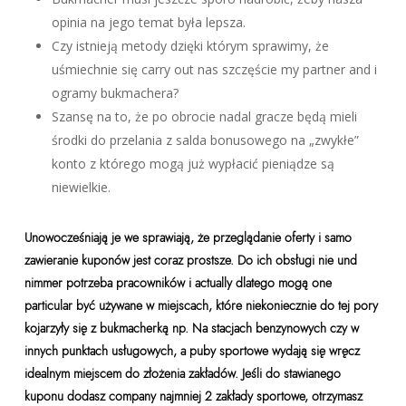
opinia na jego temat była lepsza.
Czy istnieją metody dzięki którym sprawimy, że
uśmiechnie się carry out nas szczęście my partner and i
ogramy bukmachera?
Szansę na to, że po obrocie nadal gracze będą mieli
środki do przelania z salda bonusowego na „zwykłe”
konto z którego mogą już wypłacić pieniądze są
niewielkie.
Unowocześniają je we sprawiają, że przeglądanie oferty i samo
zawieranie kuponów jest coraz prostsze. Do ich obsługi nie und
nimmer potrzeba pracowników i actually dlatego mogą one
particular być używane w miejscach, które niekoniecznie do tej pory
kojarzyły się z bukmacherką np. Na stacjach benzynowych czy w
innych punktach usługowych, a puby sportowe wydają się wręcz
idealnym miejscem do złożenia zakładów. Jeśli do stawianego
kuponu dodasz company najmniej 2 zakłady sportowe, otrzymasz