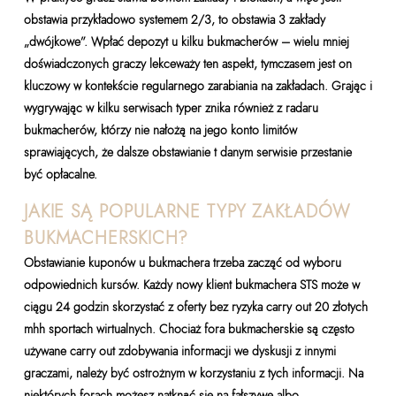
obstawia przykładowo systemem 2/3, to obstawia 3 zakłady
„dwójkowe”. Wpłać depozyt u kilku bukmacherów – wielu mniej
doświadczonych graczy lekceważy ten aspekt, tymczasem jest on
kluczowy w kontekście regularnego zarabiania na zakładach. Grając i
wygrywając w kilku serwisach typer znika również z radaru
bukmacherów, którzy nie nałożą na jego konto limitów
sprawiających, że dalsze obstawianie t danym serwisie przestanie
być opłacalne.
JAKIE SĄ POPULARNE TYPY ZAKŁADÓW
BUKMACHERSKICH?
Obstawianie kuponów u bukmachera trzeba zacząć od wyboru
odpowiednich kursów. Każdy nowy klient bukmachera STS może w
ciągu 24 godzin skorzystać z oferty bez ryzyka carry out 20 złotych
mhh sportach wirtualnych. Chociaż fora bukmacherskie są często
używane carry out zdobywania informacji we dyskusji z innymi
graczami, należy być ostrożnym w korzystaniu z tych informacji. Na
niektórych forach możesz natknąć się na fałszywe albo