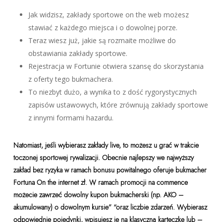
Jak widzisz, zakłady sportowe on the web możesz
stawiać z każdego miejsca i o dowolnej porze.
Teraz wiesz już, jakie są rozmaite możliwe do
obstawiania zakłady sportowe.
Rejestracja w Fortunie otwiera szansę do skorzystania
z oferty tego bukmachera.
To niezbyt dużo, a wynika to z dość rygorystycznych
zapisów ustawowych, które zrównują zakłady sportowe
z innymi formami hazardu.
Natomiast, jeśli wybierasz zakłady live, to możesz u grać w trakcie
toczonej sportowej rywalizacji. Obecnie najlepszy we najwyższy
zakład bez ryzyka w ramach bonusu powitalnego oferuje bukmacher
Fortuna On the internet zł. W ramach promocji na commence
możecie zawrzeć dowolny kupon bukmacherski (np. AKO –
akumulowany) o dowolnym kursie” “oraz liczbie zdarzeń. Wybierasz
odpowiednie pojedynki, wpisujesz je na klasyczną karteczkę lub –