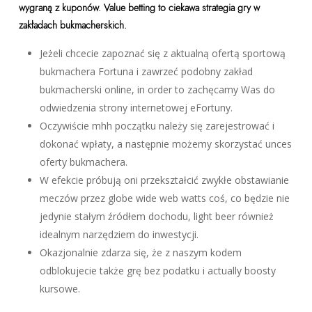
wygraną z kuponów. Value betting to ciekawa strategia gry w
zakładach bukmacherskich.
Jeżeli chcecie zapoznać się z aktualną ofertą sportową
bukmachera Fortuna i zawrzeć podobny zakład
bukmacherski online, in order to zachęcamy Was do
odwiedzenia strony internetowej eFortuny.
Oczywiście mhh początku należy się zarejestrować i
dokonać wpłaty, a następnie możemy skorzystać unces
oferty bukmachera.
W efekcie próbują oni przekształcić zwykłe obstawianie
meczów przez globe wide web watts coś, co będzie nie
jedynie stałym źródłem dochodu, light beer również
idealnym narzędziem do inwestycji.
Okazjonalnie zdarza się, że z naszym kodem
odblokujecie także grę bez podatku i actually boosty
kursowe.