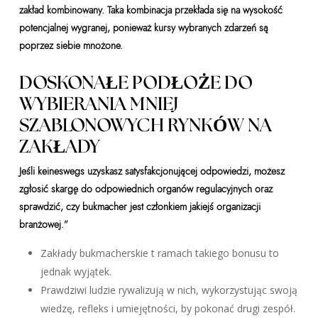
zakład kombinowany. Taka kombinacja przekłada się na wysokość
potencjalnej wygranej, ponieważ kursy wybranych zdarzeń są
poprzez siebie mnożone.
DOSKONAŁE PODŁOŻE DO
WYBIERANIA MNIEJ
SZABLONOWYCH RYNKÓW NA
ZAKŁADY
Jeśli keineswegs uzyskasz satysfakcjonującej odpowiedzi, możesz
zgłosić skargę do odpowiednich organów regulacyjnych oraz
sprawdzić, czy bukmacher jest członkiem jakiejś organizacji
branżowej.”
Zakłady bukmacherskie t ramach takiego bonusu to
jednak wyjątek.
Prawdziwi ludzie rywalizują w nich, wykorzystując swoją
wiedzę, refleks i umiejętności, by pokonać drugi zespół.