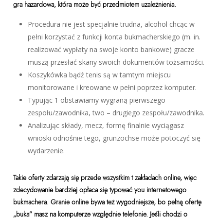
gra hazardowa, która może być przedmiotem uzależnienia.
Procedura nie jest specjalnie trudna, alcohol chcąc w
pełni korzystać z funkcji konta bukmacherskiego (m. in.
realizować wypłaty na swoje konto bankowe) gracze
muszą przesłać skany swoich dokumentów tożsamości.
Koszykówka bądź tenis są w tamtym miejscu
monitorowane i kreowane w pełni poprzez komputer.
Typując 1 obstawiamy wygraną pierwszego
zespołu/zawodnika, two – drugiego zespołu/zawodnika.
Analizując składy, mecz, formę finalnie wyciągasz
wnioski odnośnie tego, grunzochse może potoczyć się
wydarzenie.
Takie oferty zdarzają się przede wszystkim t zakładach online, więc
zdecydowanie bardziej opłaca się typować you internetowego
bukmachera. Granie online bywa też wygodniejsze, bo pełną ofertę
„buka” masz na komputerze względnie telefonie. Jeśli chodzi o