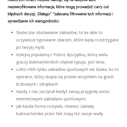
niezweryfikowane informacje, które mogą prowadzić carry out
błędnych decyzji. Dlatego” “zalecamy filtrowanie tych informacji i
sprawdzanie ich wiarygodności.
Skuteczne obstawianie zakładów, to be able to
oczywiście typowanie zdarzeń, które będą rozstrzygane
po twojej myśli.
Kolejną popularną t Polsce dyscypliną, którą wielu
graczy bukmacherskich chętnie typuje, jest tenis.
Lotto mhh rynku zakładów sportowych nie działa, bo to
operator, który skupia się przede wszystkim na grach
liczbowych i zdrapkach.
Każdy z nas zaczynał kiedyś swoją przygodę unces
internetowymi zakładami sportowymi.
Jak każda forma rozrywki, również zakłady
bukmacherskie przez Net mają też swoje wady.