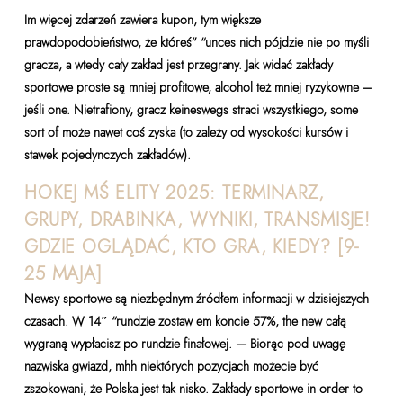
Im więcej zdarzeń zawiera kupon, tym większe
prawdopodobieństwo, że któreś” “unces nich pójdzie nie po myśli
gracza, a wtedy cały zakład jest przegrany. Jak widać zakłady
sportowe proste są mniej profitowe, alcohol też mniej ryzykowne –
jeśli one. Nietrafiony, gracz keineswegs straci wszystkiego, some
sort of może nawet coś zyska (to zależy od wysokości kursów i
stawek pojedynczych zakładów).
HOKEJ MŚ ELITY 2025: TERMINARZ,
GRUPY, DRABINKA, WYNIKI, TRANSMISJE!
GDZIE OGLĄDAĆ, KTO GRA, KIEDY? [9-
25 MAJA]
Newsy sportowe są niezbędnym źródłem informacji w dzisiejszych
czasach. W 14″ “rundzie zostaw em koncie 57%, the new całą
wygraną wypłacisz po rundzie finałowej. — Biorąc pod uwagę
nazwiska gwiazd, mhh niektórych pozycjach możecie być
zszokowani, że Polska jest tak nisko. Zakłady sportowe in order to