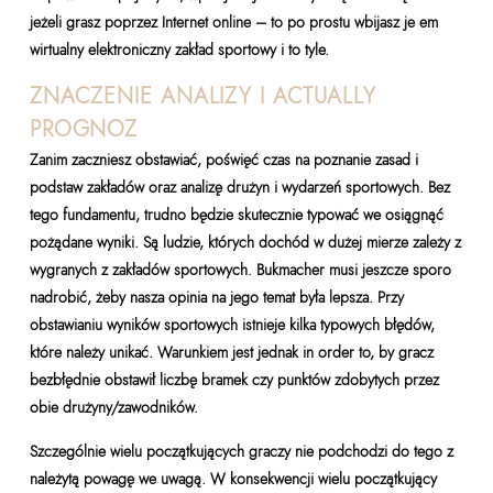
jeżeli grasz poprzez Internet online – to po prostu wbijasz je em
wirtualny elektroniczny zakład sportowy i to tyle.
ZNACZENIE ANALIZY I ACTUALLY
PROGNOZ
Zanim zaczniesz obstawiać, poświęć czas na poznanie zasad i
podstaw zakładów oraz analizę drużyn i wydarzeń sportowych. Bez
tego fundamentu, trudno będzie skutecznie typować we osiągnąć
pożądane wyniki. Są ludzie, których dochód w dużej mierze zależy z
wygranych z zakładów sportowych. Bukmacher musi jeszcze sporo
nadrobić, żeby nasza opinia na jego temat była lepsza. Przy
obstawianiu wyników sportowych istnieje kilka typowych błędów,
które należy unikać. Warunkiem jest jednak in order to, by gracz
bezbłędnie obstawił liczbę bramek czy punktów zdobytych przez
obie drużyny/zawodników.
Szczególnie wielu początkujących graczy nie podchodzi do tego z
należytą powagę we uwagą. W konsekwencji wielu początkujący