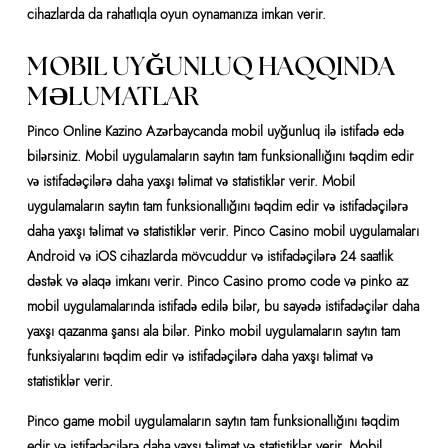
cihazlarda da rahatlıqla oyun oynamanıza imkan verir.
MOBIL UYĞUNLUQ HAQQINDA
MƏLUMATLAR
Pinco Online Kazino Azərbaycanda mobil uyğunluq ilə istifadə edə
bilərsiniz. Mobil uygulamaların saytın tam funksionallığını təqdim edir
və istifadəçilərə daha yaxşı təlimat və statistiklər verir. Mobil
uygulamaların saytın tam funksionallığını təqdim edir və istifadəçilərə
daha yaxşı təlimat və statistiklər verir. Pinco Casino mobil uygulamaları
Android və iOS cihazlarda mövcuddur və istifadəçilərə 24 saatlik
dəstək və əlaqə imkanı verir. Pinco Casino promo code və pinko az
mobil uygulamalarında istifadə edilə bilər, bu sayədə istifadəçilər daha
yaxşı qazanma şansı ala bilər. Pinko mobil uygulamaların saytın tam
funksiyalarını təqdim edir və istifadəçilərə daha yaxşı təlimat və
statistiklər verir.
Pinco game mobil uygulamaların saytın tam funksionallığını təqdim
edir və istifadəçilərə daha yaxşı təlimat və statistiklər verir. Mobil