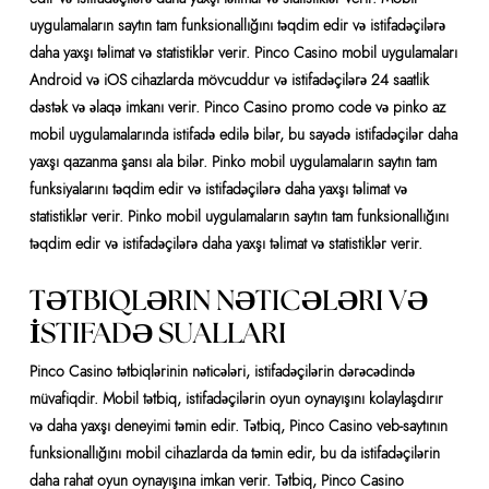
uygulamaların saytın tam funksionallığını təqdim edir və istifadəçilərə
daha yaxşı təlimat və statistiklər verir. Pinco Casino mobil uygulamaları
Android və iOS cihazlarda mövcuddur və istifadəçilərə 24 saatlik
dəstək və əlaqə imkanı verir. Pinco Casino promo code və pinko az
mobil uygulamalarında istifadə edilə bilər, bu sayədə istifadəçilər daha
yaxşı qazanma şansı ala bilər. Pinko mobil uygulamaların saytın tam
funksiyalarını təqdim edir və istifadəçilərə daha yaxşı təlimat və
statistiklər verir. Pinko mobil uygulamaların saytın tam funksionallığını
təqdim edir və istifadəçilərə daha yaxşı təlimat və statistiklər verir.
TƏTBIQLƏRIN NƏTICƏLƏRI VƏ
İSTIFADƏ SUALLARI
Pinco Casino tətbiqlərinin nəticələri, istifadəçilərin dərəcədində
müvafiqdir. Mobil tətbiq, istifadəçilərin oyun oynayışını kolaylaşdırır
və daha yaxşı deneyimi təmin edir. Tətbiq, Pinco Casino veb-saytının
funksionallığını mobil cihazlarda da təmin edir, bu da istifadəçilərin
daha rahat oyun oynayışına imkan verir. Tətbiq, Pinco Casino