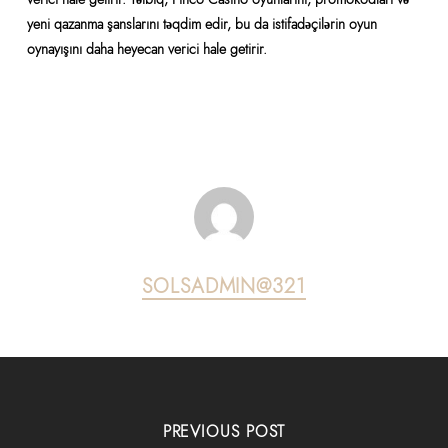
yeni qazanma şanslarını təqdim edir, bu da istifadəçilərin oyun
oynayışını daha heyecan verici hale getirir.
SOLSADMIN@321
PREVIOUS POST