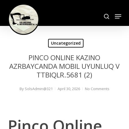
Skip
search
to
Menu
Close
main
Menu
content
Uncategorized
PINCO ONLINE KAZINO
AZRBAYCANDA MOBIL UYUNLUQ V
TTBIQLR.5681 (2)
By
SolsAdmin@321
April 30, 2026
No Comments
Pinco Online