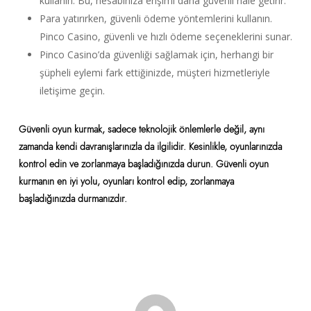
kullanın. Bu, hesabınıza erişimi daha güvenli hale getirir.
Para yatırırken, güvenli ödeme yöntemlerini kullanın.
Pinco Casino, güvenli ve hızlı ödeme seçeneklerini sunar.
Pinco Casino’da güvenliği sağlamak için, herhangi bir
şüpheli eylemi fark ettiğinizde, müşteri hizmetleriyle
iletişime geçin.
Güvenli oyun kurmak, sadece teknolojik önlemlerle değil, aynı
zamanda kendi davranışlarınızla da ilgilidir. Kesinlikle, oyunlarınızda
kontrol edin ve zorlanmaya başladığınızda durun. Güvenli oyun
kurmanın en iyi yolu, oyunları kontrol edip, zorlanmaya
başladığınızda durmanızdır.