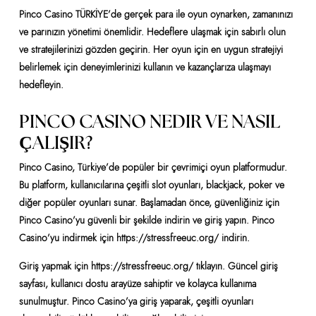
Pinco Casino TÜRKİYE’de gerçek para ile oyun oynarken, zamanınızı
ve parınızın yönetimi önemlidir. Hedeflere ulaşmak için sabırlı olun
ve stratejilerinizi gözden geçirin. Her oyun için en uygun stratejiyi
belirlemek için deneyimlerinizi kullanın ve kazançlarıza ulaşmayı
hedefleyin.
PINCO CASINO NEDIR VE NASIL
ÇALIŞIR?
Pinco Casino, Türkiye’de popüler bir çevrimiçi oyun platformudur.
Bu platform, kullanıcılarına çeşitli slot oyunları, blackjack, poker ve
diğer popüler oyunları sunar. Başlamadan önce, güvenliğiniz için
Pinco Casino’yu güvenli bir şekilde indirin ve giriş yapın. Pinco
Casino’yu indirmek için https://stressfreeuc.org/ indirin.
Giriş yapmak için https://stressfreeuc.org/ tıklayın. Güncel giriş
sayfası, kullanıcı dostu arayüze sahiptir ve kolayca kullanıma
sunulmuştur. Pinco Casino’ya giriş yaparak, çeşitli oyunları