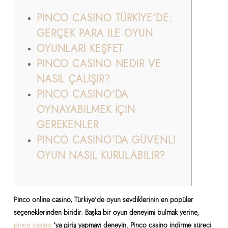
PINCO CASINO TÜRKİYE’DE:
GERÇEK PARA ILE OYUN
OYUNLARI KEŞFET
PINCO CASINO NEDIR VE
NASIL ÇALIŞIR?
PINCO CASINO’DA
OYNAYABILMEK İÇIN
GEREKENLER
PINCO CASINO’DA GÜVENLI
OYUN NASIL KURULABILIR?
Pinco online casino, Türkiye’de oyun sevdiklerinin en popüler
seçeneklerinden biridir. Başka bir oyun deneyimi bulmak yerine,
pinco casino
‘ya giriş yapmayı deneyin. Pinco casino indirme süreci