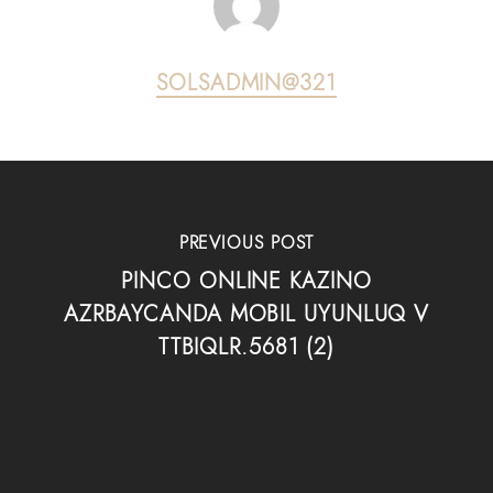
SOLSADMIN@321
PREVIOUS POST
PINCO ONLINE KAZINO
AZRBAYCANDA MOBIL UYUNLUQ V
TTBIQLR.5681 (2)