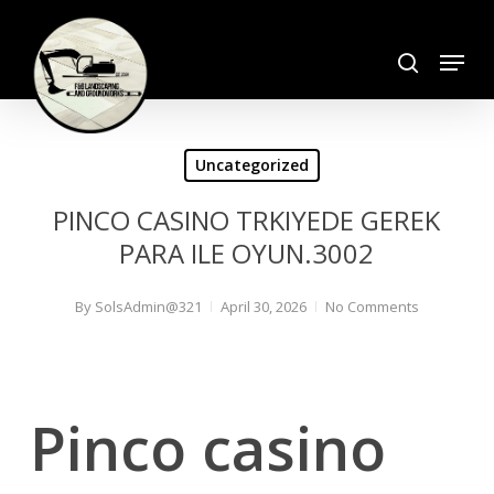
Skip
search
to
Menu
Close
main
Menu
content
Uncategorized
PINCO CASINO TRKIYEDE GEREK
PARA ILE OYUN.3002
By
SolsAdmin@321
April 30, 2026
No Comments
Pinco casino