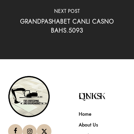
NEXT POST
GRANDPASHABET CANLI CASNO
BAHS.5093
QUICK LINKS
Home
About Us