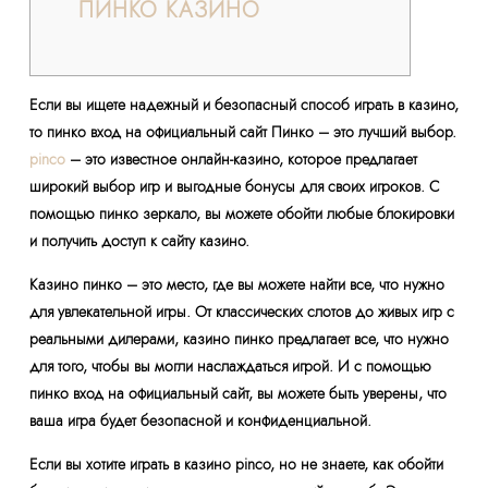
ПИНКО КАЗИНО
Если вы ищете надежный и безопасный способ играть в казино,
то пинко вход на официальный сайт Пинко – это лучший выбор.
pinco
– это известное онлайн-казино, которое предлагает
широкий выбор игр и выгодные бонусы для своих игроков. С
помощью пинко зеркало, вы можете обойти любые блокировки
и получить доступ к сайту казино.
Казино пинко – это место, где вы можете найти все, что нужно
для увлекательной игры. От классических слотов до живых игр с
реальными дилерами, казино пинко предлагает все, что нужно
для того, чтобы вы могли наслаждаться игрой. И с помощью
пинко вход на официальный сайт, вы можете быть уверены, что
ваша игра будет безопасной и конфиденциальной.
Если вы хотите играть в казино pinco, но не знаете, как обойти