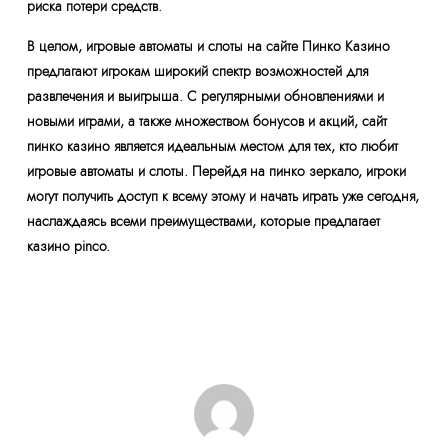
риска потери средств.
В целом, игровые автоматы и слоты на сайте Пинко Казино
предлагают игрокам широкий спектр возможностей для
развлечения и выигрыша. С регулярными обновлениями и
новыми играми, а также множеством бонусов и акций, сайт
пинко казино является идеальным местом для тех, кто любит
игровые автоматы и слоты. Перейдя на пинко зеркало, игроки
могут получить доступ к всему этому и начать играть уже сегодня,
наслаждаясь всеми преимуществами, которые предлагает
казино pinco.