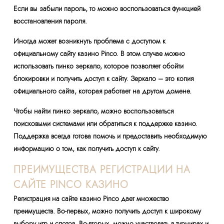
Если вы забыли пароль, то можно воспользоваться функцией
восстановления пароля.
Иногда может возникнуть проблема с доступом к
официальному сайту казино Pinco. В этом случае можно
использовать пинко зеркало, которое позволяет обойти
блокировки и получить доступ к сайту. Зеркало – это копия
официального сайта, которая работает на другом домене.
Чтобы найти пинко зеркало, можно воспользоваться
поисковыми системами или обратиться к поддержке казино.
Поддержка всегда готова помочь и предоставить необходимую
информацию о том, как получить доступ к сайту.
ПРЕИМУЩЕСТВА РЕГИСТРАЦИИ НА
САЙТЕ PINCO КАЗИНО
Регистрация на сайте казино Pinco дает множество
преимуществ. Во-первых, можно получить доступ к широкому
выбору игр и слотов. Во-вторых, можно участвовать в турнирах и