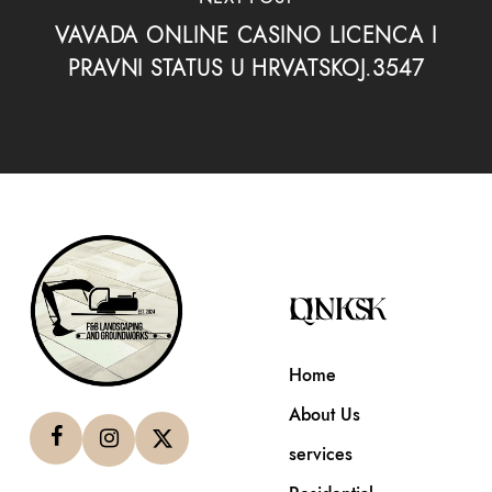
VAVADA ONLINE CASINO LICENCA I
PRAVNI STATUS U HRVATSKOJ.3547
QUICK LINKS
Home
About Us
services