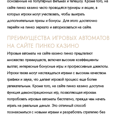
основанные на популярных фильмах и телешоу. Кроме того, на
сайте пинко казино часто проводятся турниры и акции, в
которых игроки могут участвовать, чтобы выиграть
дополнительные призы и бонусы. Для этого достаточно
перейти на пинко зеркало и авторизоваться на сайте.
ПРЕИМУЩЕСТВА ИГРОВЫХ АВТОМАТОВ
НА САЙТЕ ПИНКО КАЗИНО
Игровые автоматы на сайте казино пинко предлагают
множество преимуществ, включая высокие коэффициенты
выплат, интересные бонусные игры и прогрессивные джекпоты.
Игроки также могут наслаждаться играми с высоким качеством
графики и звука, что делает игровой процесс еще более
увлекательным. Кроме того, на сайте пинко казино доступна
функция демонстрационных игр, позволяющая игрокам
попробовать игровые автоматы бесплатно, прежде чем начать
играть на реальные деньги. Это отличный способ
познакомиться с новыми играми и разработать стратегию без