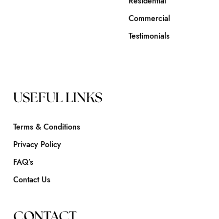
Residential
Commercial
Testimonials
USEFUL LINKS
Terms & Conditions
Privacy Policy
FAQ’s
Contact Us
CONTACT