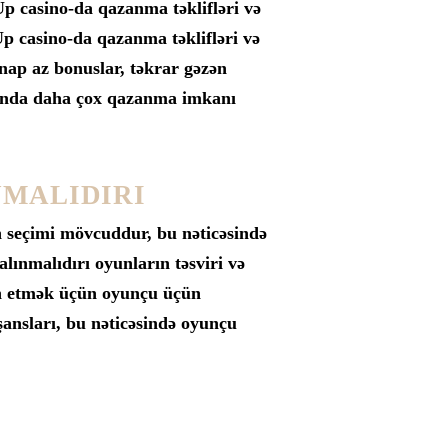
Up casino-da qazanma təklifləri və
p casino-da qazanma təklifləri və
nap az bonuslar, təkrar gəzən
yanda daha çox qazanma imkanı
NMALIDIRI
n seçimi mövcuddur, bu nəticəsində
lınmalıdırı oyunların təsviri və
in etmək üçün oyunçu üçün
şansları, bu nəticəsində oyunçu