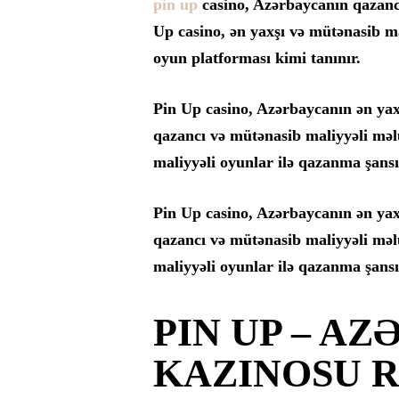
pin up
casino, Azərbaycanın qazancı
Up casino, ən yaxşı və mütənasib ma
oyun platforması kimi tanınır.
Pin Up casino, Azərbaycanın ən yax
qazancı və mütənasib maliyyəli məl
maliyyəli oyunlar ilə qazanma şansı
Pin Up casino, Azərbaycanın ən yax
qazancı və mütənasib maliyyəli məl
maliyyəli oyunlar ilə qazanma şansı
PIN UP – A
KAZINOSU R