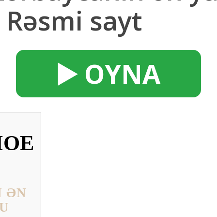
 Rəsmi sayt
▶️ OYNA
МОЕ
 ƏN
SU