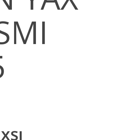
SMI
5
xşı