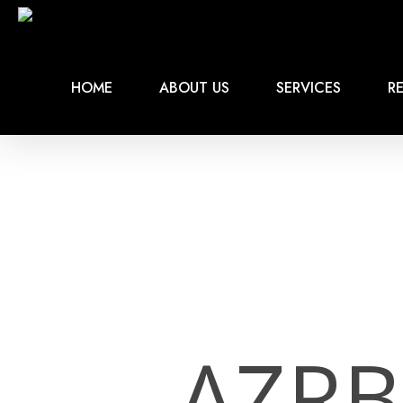
Skip
to
main
content
HOME
ABOUT US
SERVICES
RE
AZRB