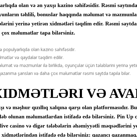
rlıqda olan və ən yaxşı kazino səhifəsidir. Rəsmi saytınd
oyunların təhlili, bonuslar haqqında məlumat və məzmunlar 
ərini yerinə yetirən xidmətləri təqdim edir. Rəsmi saytda 
 çox məlumatlar tapa bilərsiniz.
 populyarlıqda olan kazino səhifəsidir.
ətlər və qaydalar təqdim edilir.
lumat və məzmunlar ilə birlikdə, oyunçular üçün tələblərini yerinə yeti
 qazanma şansları və daha çox məlumatlar rəsmi saytda tapıla bilər.
 XIDMƏTLƏRI VƏ AV
ı və məşhur qızıllıq xalqına qarşı olan platformasıdır. Bu 
ləb olunan məlumatlardan istifadə edə bilərsiniz. Pin Up
 live casino və digər tələbələrin əhəmiyyətli məqsədlərini 
idmətlərindən istifadə edə bilərsiniz: qazancı qazanmaq,