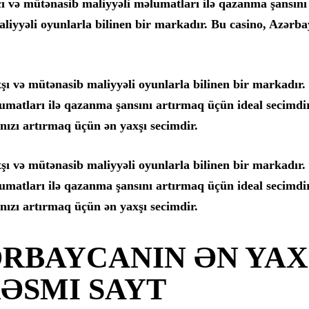
 və mütənasib maliyyəli məlumatları ilə qazanma şansını 
liyyəli oyunlarla bilinen bir markadır. Bu casino, Azərba
şı və mütənasib maliyyəli oyunlarla bilinen bir markadır
umatları ilə qazanma şansını artırmaq üçün ideal secimd
nızı artırmaq üçün ən yaxşı secimdir.
şı və mütənasib maliyyəli oyunlarla bilinen bir markadır
umatları ilə qazanma şansını artırmaq üçün ideal secimd
nızı artırmaq üçün ən yaxşı secimdir.
ZƏRBAYCANIN ƏN YAX
ƏSMI SAYT