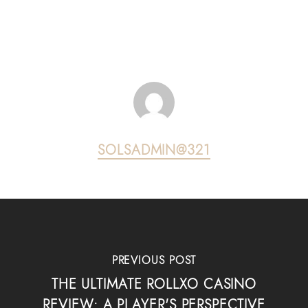
SOLSADMIN@321
PREVIOUS POST
THE ULTIMATE ROLLXO CASINO
REVIEW: A PLAYER'S PERSPECTIVE