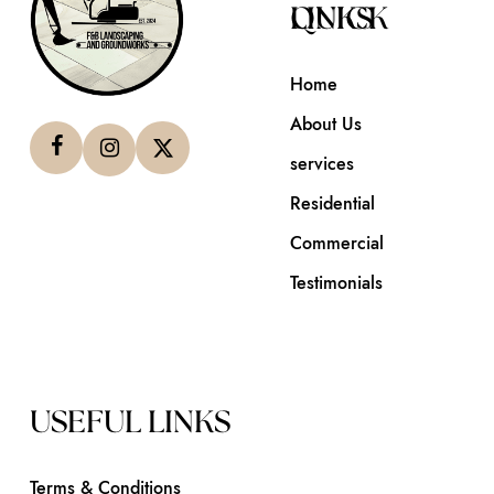
QUICK LINKS
Home
About Us
services
Residential
Commercial
Testimonials
USEFUL LINKS
Terms & Conditions