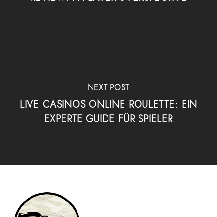
NEXT POST
LIVE CASINOS ONLINE ROULETTE: EIN
EXPERTE GUIDE FÜR SPIELER