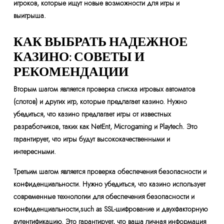
игроков, которые ищут новые возможности для игры и
выигрыша.
КАК ВЫБРАТЬ НАДЕЖНОЕ
КАЗИНО: СОВЕТЫ И
РЕКОМЕНДАЦИИ
Вторым шагом является проверка списка игровых автоматов
(слотов) и других игр, которые предлагает казино. Нужно
убедиться, что казино предлагает игры от известных
разработчиков, таких как NetEnt, Microgaming и Playtech. Это
гарантирует, что игры будут высококачественными и
интересными.
Третьим шагом является проверка обеспечения безопасности и
конфиденциальности. Нужно убедиться, что казино использует
современные технологии для обеспечения безопасности и
конфиденциальности,such as SSL-шифрование и двухфакторную
аутентификацию. Это гарантирует, что ваша личная информация