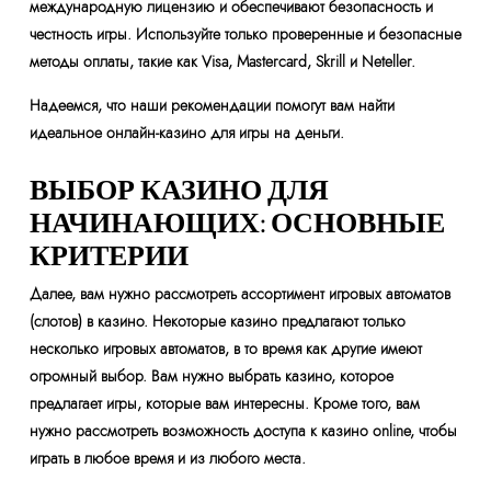
международную лицензию и обеспечивают безопасность и
честность игры. Используйте только проверенные и безопасные
методы оплаты, такие как Visa, Mastercard, Skrill и Neteller.
Надеемся, что наши рекомендации помогут вам найти
идеальное онлайн-казино для игры на деньги.
ВЫБОР КАЗИНО ДЛЯ
НАЧИНАЮЩИХ: ОСНОВНЫЕ
КРИТЕРИИ
Далее, вам нужно рассмотреть ассортимент игровых автоматов
(слотов) в казино. Некоторые казино предлагают только
несколько игровых автоматов, в то время как другие имеют
огромный выбор. Вам нужно выбрать казино, которое
предлагает игры, которые вам интересны. Кроме того, вам
нужно рассмотреть возможность доступа к казино online, чтобы
играть в любое время и из любого места.