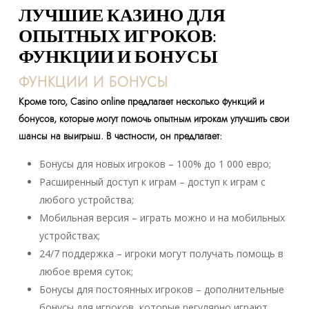
ЛУЧШИЕ КАЗИНО ДЛЯ
ОПЫТНЫХ ИГРОКОВ:
ФУНКЦИИ И БОНУСЫ
ФУНКЦИИ И БОНУСЫ
Кроме того, Casino online предлагает несколько функций и
бонусов, которые могут помочь опытным игрокам улучшить свои
шансы на выигрыш. В частности, он предлагает:
Бонусы для новых игроков – 100% до 1 000 евро;
Расширенный доступ к играм – доступ к играм с
любого устройства;
Мобильная версия – играть можно и на мобильных
устройствах;
24/7 поддержка – игроки могут получать помощь в
любое время суток;
Бонусы для постоянных игроков – дополнительные
бонусы для игроков, которые регулярно играют.