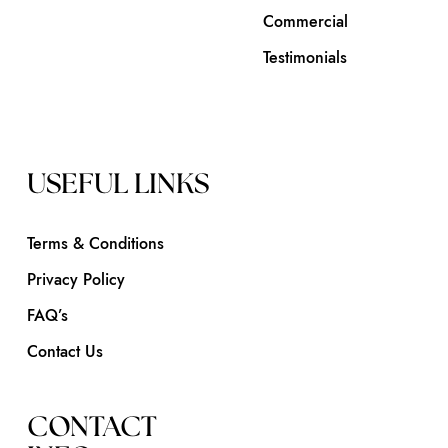
Commercial
Testimonials
USEFUL LINKS
Terms & Conditions
Privacy Policy
FAQ’s
Contact Us
CONTACT