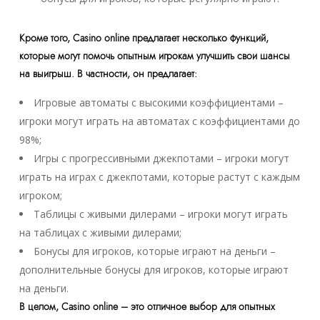
Кроме того, Casino online предлагает несколько функций,
которые могут помочь опытным игрокам улучшить свои шансы
на выигрыш. В частности, он предлагает:
Игровые автоматы с высокими коэффициентами –
игроки могут играть на автоматах с коэффициентами до
98%;
Игры с прогрессивными джекпотами – игроки могут
играть на играх с джекпотами, которые растут с каждым
игроком;
Таблицы с живыми дилерами – игроки могут играть
на таблицах с живыми дилерами;
Бонусы для игроков, которые играют на деньги –
дополнительные бонусы для игроков, которые играют
на деньги.
В целом, Casino online – это отличное выбор для опытных