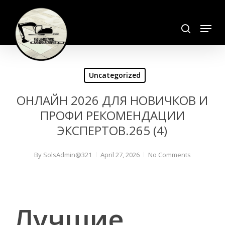
Skip
search
to
Menu
Close
main
Menu
content
Uncategorized
ОНЛАЙН 2026 ДЛЯ НОВИЧКОВ И
ПРОФИ РЕКОМЕНДАЦИИ
ЭКСПЕРТОВ.265 (4)
By
SolsAdmin@321
April 27, 2026
No Comments
Лучшие