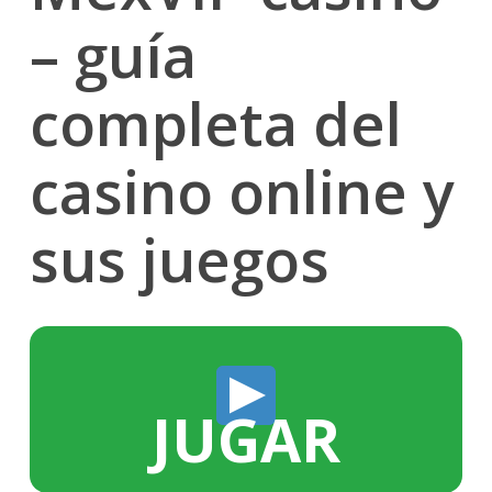
– guía
completa del
casino online y
sus juegos
JUGAR