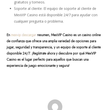
gratuitos y torneos.
Soporte al cliente: El equipo de soporte al cliente de
MexVIP Casino está disponible 24/7 para ayudar con
cualquier pregunta o problema.
En
mexvip descargar
resumen, MexVIP Casino es un casino online
de confianza que ofrece una amplia variedad de opciones para
jugar, seguridad y transparencia, y un equipo de soporte al cliente
disponible 24/7. ¡Regístrate ahora y descubre por qué MexVIP
Casino es el lugar perfecto para aquellos que buscan una
experiencia de juego emocionante y segura!