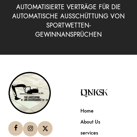
AUTOMATISIERTE VERTRÄGE FÜR DIE
AUTOMATISCHE AUSSCHÜTTUNG VON
SPORTWETTEN-
GEWINNANSPRÜCHEN
QUICK LINKS
Home
About Us
services