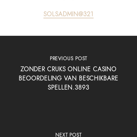
SOLSADMIN@321
PREVIOUS POST
ZONDER CRUKS ONLINE CASINO
BEOORDELING VAN BESCHIKBARE
SPELLEN.3893
NEXT POST