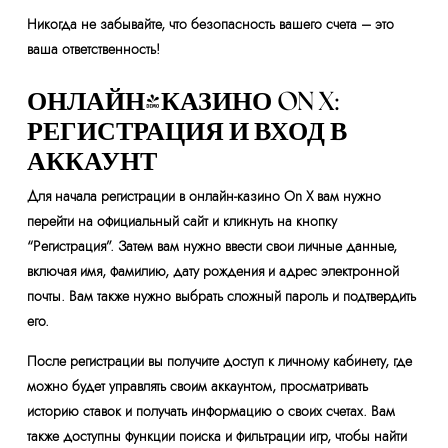
Никогда не забывайте, что безопасность вашего счета – это
ваша ответственность!
ОНЛАЙН-КАЗИНО ON X:
РЕГИСТРАЦИЯ И ВХОД В
АККАУНТ
Для начала регистрации в онлайн-казино On X вам нужно
перейти на официальный сайт и кликнуть на кнопку
“Регистрация”. Затем вам нужно ввести свои личные данные,
включая имя, фамилию, дату рождения и адрес электронной
почты. Вам также нужно выбрать сложный пароль и подтвердить
его.
После регистрации вы получите доступ к личному кабинету, где
можно будет управлять своим аккаунтом, просматривать
историю ставок и получать информацию о своих счетах. Вам
также доступны функции поиска и фильтрации игр, чтобы найти