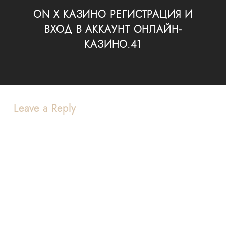
ON X КАЗИНО РЕГИСТРАЦИЯ И
ВХОД В АККАУНТ ОНЛАЙН-
КАЗИНО.41
Leave a Reply