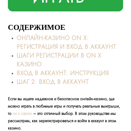
СОДЕРЖИМОЕ
ОНЛАЙН-КАЗИНО ON X:
РЕГИСТРАЦИЯ И ВХОД В АККАУНТ
ШАГИ РЕГИСТРАЦИИ В ON X
КАЗИНО
ВХОД В АККАУНТ: ИНСТРУКЦИЯ
ШАГ 2: ВХОД В АККАУНТ
Если вы ищете надежное и безопасное онлайн-казино, где
можно играть в любимые игры и получать реальные выигрыши,
то
on x casino
– это отличный выбор. В этом руководстве мы
рассмотрим, как зарегистрироваться и войти в аккаунт в этом
казино.