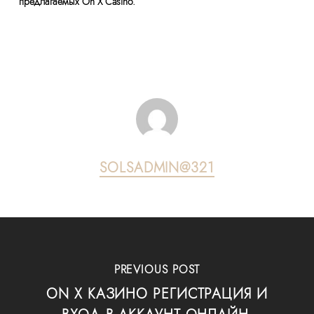
предлагаемых On X Casino.
SOLSADMIN@321
PREVIOUS POST
ON X КАЗИНО РЕГИСТРАЦИЯ И