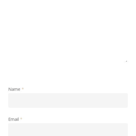
Name
*
Email
*