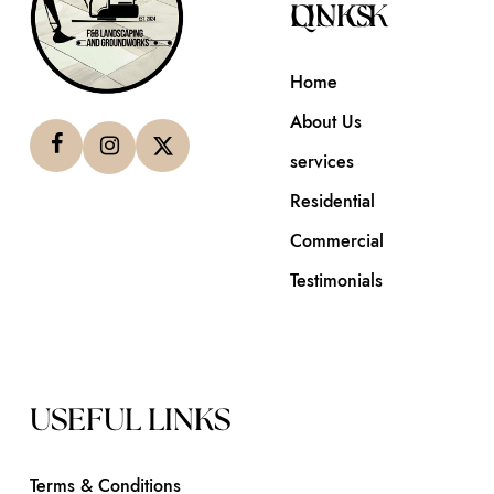
QUICK LINKS
Home
About Us
services
Residential
Commercial
Testimonials
USEFUL LINKS
Terms & Conditions