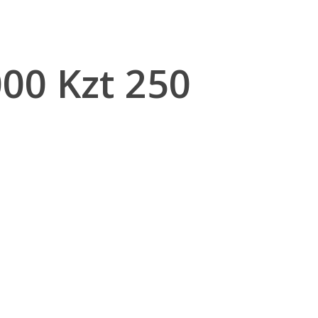
00 Kzt 250