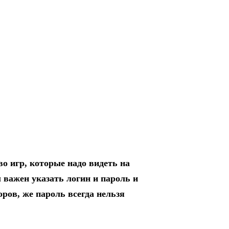
о игр, которые надо видеть на
 важен указать логин и пароль и
ров, же пароль всегда нельзя