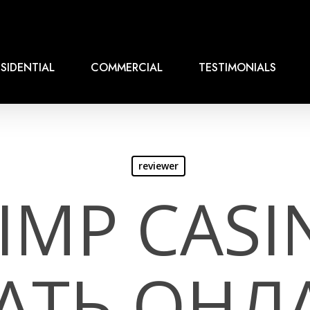
SIDENTIAL
COMMERCIAL
TESTIMONIALS
reviewer
IMP CASI
АТЬ ОНЛ