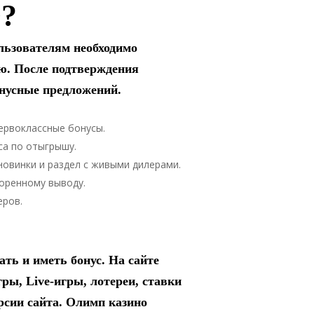
?
ользователям необходимо
ю. После подтверждения
онусные предложений.
ервоклассные бонусы.
са по отыгрышу.
новинки и раздел с живыми дилерами.
оренному выводу.
еров.
ть и иметь бонус. На сайте
ры, Live-игры, лотереи, ставки
рсии сайта. Олимп казино