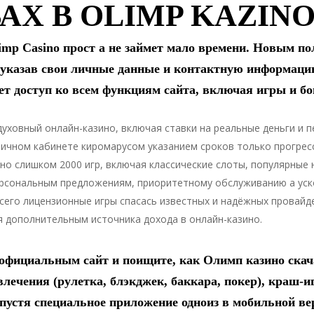
АХ В OLIMP KAZINO
imp Casino прост а не займет мало времени. Новым п
 указав свои личные данные и контактную информаци
ет доступ ко всем функциям сайта, включая игры и б
уховный онлайн-казино, включая ставки на реальные деньги и п
ичном кабинете киромарусом указанием сроков только прогрес
но слишком 2000 игр, включая классические слоты, популярные 
персональным предложениям, приоритетному обслуживанию а уск
всего лицензионные игры спасась известных и надёжных провайд
 дополнительным источника дохода в онлайн-казино.
 официальным сайт и поищите, как Олимп казино скача
лечения (рулетка, блэкджек, баккара, покер), краш-иг
спустя специальное приложение одноиз в мобильной ве