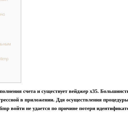
ино
льным
Olimp
полнения счета и существует вейджер х35. Большинств
грессной в приложении. Ддя осуществления процедуры
limp войти не удается по причине потери идентификато