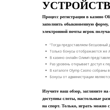
УСТРОЙСТВ
Процесс регистрации в казино Ol
заполнить обыкновенную форму,
электронной почты игрок получа
“Тогда предоставляем бесшовный д
Только бонусы отображаются же л
В казино онлайн Олимп представле
Раз уровень открывает доступ к 
В каталоге Olymp Casino собраны 
Бонусы от администрации являются
Изучите наш обзор, загляните на
доступны слоты, настольные разв
на спорт. Только, играть можно 