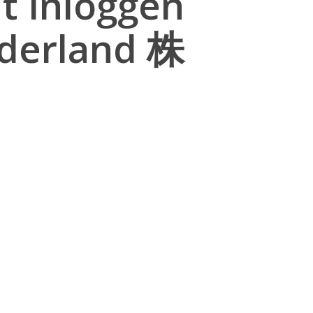
nt Inloggen
ederland 株