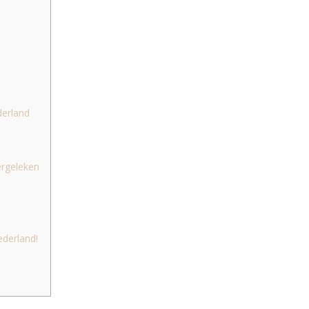
derland
ergeleken
derland!