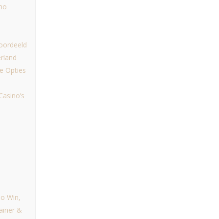
ino
oordeeld
erland
ge Opties
Casino’s
To Win,
ainer &