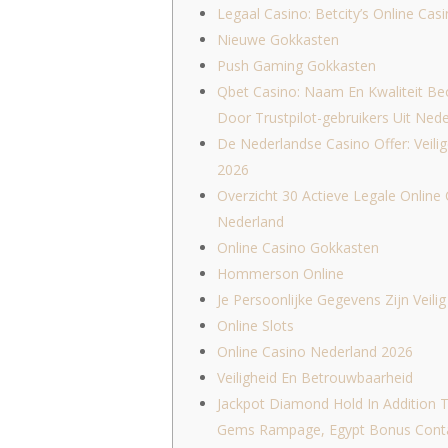
Legaal Casino: Betcity’s Online Cas
Nieuwe Gokkasten
Push Gaming Gokkasten
Qbet Casino: Naam En Kwaliteit Be
Door Trustpilot-gebruikers Uit Ned
De Nederlandse Casino Offer: Veili
2026
Overzicht 30 Actieve Legale Online 
Nederland
Online Casino Gokkasten
Hommerson Online
Je Persoonlijke Gegevens Zijn Veilig
Online Slots
Online Casino Nederland 2026
Veiligheid En Betrouwbaarheid
Jackpot Diamond Hold In Addition 
Gems Rampage, Egypt Bonus Cont