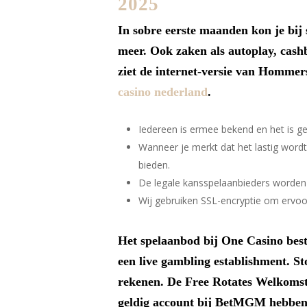
2025
In sobre eerste maanden kon je bij 
meer. Ook zaken als autoplay, cashb
ziet de internet-versie van Hommers
casino nederland
.
Iedereen is ermee bekend en het is ge
Wanneer je merkt dat het lastig wordt
bieden.
De legale kansspelaanbieders worden
Wij gebruiken SSL-encryptie om ervoor 
Het spelaanbod bij One Casino best
een live gambling establishment. St
rekenen. De Free Rotates Welkomst
geldig account bij BetMGM hebben 