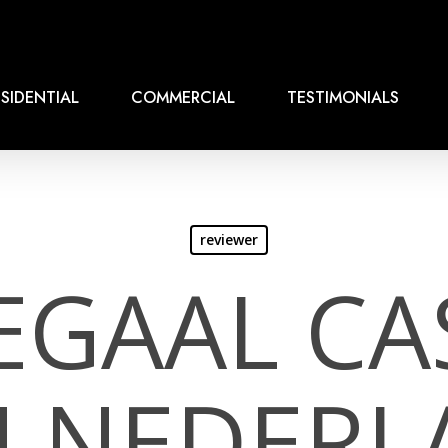
SIDENTIAL
COMMERCIAL
TESTIMONIALS
reviewer
LEGAAL CA
N NEDERL