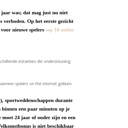
 jaar was; dat mag just nu niet
s verboden. Op het eerste gezicht
– voor nieuwe spelers
top 10 online
chillende instanties die ondersteuning
 wanneer spelers on the internet gokken.
ls), sportweddenschappen durante
an binnen een paar minuten op je
moet 24 jaar of ouder zijn en een
elkomstbonus is niet beschikbaar