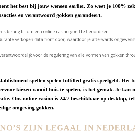
nt het best bij jouw wensen earlier. Zo weet je 100% zeke
ransacties en verantwoord gokken garandeert.
s belang bij om een online casino goed te beoordelen.
 durante verkopen data front door, waardoor je afterwards ongewenst
verantwoordelijk voor de regulering van alle vormen van gokken thro
ablishment spellen spelen fulfilled gratis speelgeld. Het 
voor kiezen vanuit huis te spelen, is het gemak. Je kan 
catie. Ons online casino is 24/7 beschikbaar op desktop, te
veilige omgeving gokken.
INO’S ZIJN LEGAAL IN NEDER