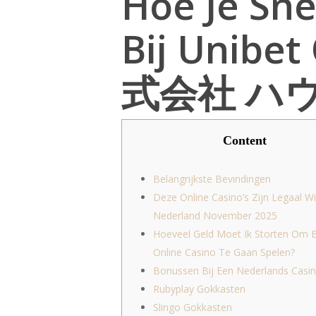
Hoe Je Sne
Bij Unibet
式会社 ハ
Content
Belangrijkste Bevindingen
Deze Online Casino’s Zijn Legaal Wi
Nederland November 2025
Hoeveel Geld Moet Ik Storten Om B
Online Casino Te Gaan Spelen?
Bonussen Bij Een Nederlands Casi
Rubyplay Gokkasten
Slingo Gokkasten