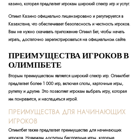
казино, которая предлагает игрокам широкий спектр игр и услуг.
Олимп Казино официально лицензировано и регулируется в
Казахстане, что обеспечивает безопасность и честность игроков.
Вам не нужно скачивать приложение Олимп Бет, чтобы начать
играть, достаточно зарегистрироваться на официальном сайте.
ПРЕИМУЩЕСТВА ИГРОКОВ В
ОЛИМПБЕТЕ
Вторым преимуществом является широкий спектр игр. Олимпбет
предлагает более 1 000 игр, включая слоты, карточные игры,
рулетку и другие. Это позволяет игрокам выбрать игру, которая
им понравится, и насладиться игрой.
ПРЕИМУЩЕСТВА ДЛЯ НАЧИНАЮЩИХ
ИГРОКОВ
Олимпбет также предлагает преимущества для начинающих
игроков. Новичкам доступны бесплатные игры, которые