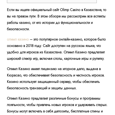
Если вы ищете официальный сайт Olimp Casino в Казахстане, то
вы на правом пути. В этом обзоре мы рассмотрим все аспекты
работы казино, от его истории до функциональности и
безопасности.
олимп казино
– это популярное онлайн-казино, которое было
основано в 2018 году. Сайт доступен на русском языке, что
удобно для игроков из Казахстана. Олимп Казино предлагает
широкий спектр игр, включая слоты, карточные игры и рулетку.
Олимп Казино имеет лицензию на игорное дело, выдана в
Кюрасао, что обеспечивает безопасность и честность игроков.
Казино использует защищенный сервер, чтобы обеспечить
безопасность транзакций и защиты данных.
Олимп Казино предлагает различные бонусы и программы
лояльности, чтобы привлечь новых игроков и удерживать старых.
Бонусы могут включать в себя депозиты, бесплатные спины и