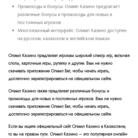
Промокоды и бонусы: Олимп Казино предлагает
различные бонусы и промокоды для новых и
постоянных игроков
Многоязычный интерфейс: Олимп Казино доступен
на русском, казахском и английском языках
Олимп Казино предлагает игрокам широкий спектр игр, включая
слоты, карточные игры, рулетку и другие. Вам не нужно
скачивать приложение Олимп Бет, чтобы начать играть,
достаточно зарегистрироваться на официальном сайте.
Олимп Казино также предлагает различные бонусы и
промокоды для новых и постоянных игроков. Вам не нужно
скачивать приложение Олимп Бет, чтобы начать играть,
достаточно зарегистрироваться на официальном сайте.
Если вы ищете официальный сайт Олимп Казино в Казахстане,
то вы на правом пути. Олимп Казино – это популярная онлайн-