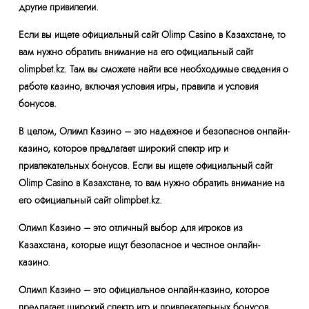
другие привилегии.
Если вы ищете официальный сайт Olimp Casino в Казахстане, то
вам нужно обратить внимание на его официальный сайт
olimpbet.kz. Там вы сможете найти все необходимые сведения о
работе казино, включая условия игры, правила и условия
бонусов.
В целом, Олимп Казино – это надежное и безопасное онлайн-
казино, которое предлагает широкий спектр игр и
привлекательных бонусов. Если вы ищете официальный сайт
Olimp Casino в Казахстане, то вам нужно обратить внимание на
его официальный сайт olimpbet.kz.
Олимп Казино – это отличный выбор для игроков из
Казахстана, которые ищут безопасное и честное онлайн-
казино.
Олимп Казино – это официальное онлайн-казино, которое
предлагает широкий спектр игр и привлекательных бонусов.