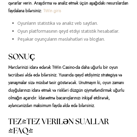
qərarlar verin. Araşdırma və analiz etmək üçün aşağıdakı resurslardan
faydalana bilərsiniz:
1Win giris
Oyunların statistika və analiz veb saytları.
Oyun platformasının qeyd etdiyi statistik hesabatlar.
Peşəkar oyunçuların məsləhətləri və blogları.
SONUÇ
Mərclərinizi idarə edərək 1Win Casino-da daha uğurlu bir oyun
təcrübəsi əldə edə bilərsiniz. Yuxarıda qeyd etdiyimiz strategiya və
yanaşmalar sizə müsbət təsir göstərəcək. Unutmayın ki, oyun zamanı
duyğularınızı idarə etmək və riskləri düzgün qiymətləndirmək uğurlu
olmağın açarıdır. İdarəetmə bacarıqlarınızı inkişaf etdirərək,
əyləncənizdən maksimum fayda əldə edə bilərsiniz.
TEZ-TEZ VERILƏN SUALLAR
(FAQ)