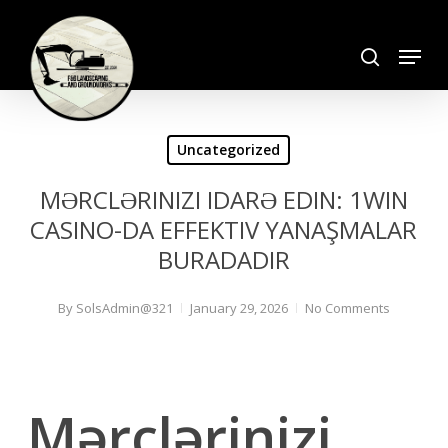
Skip
search
to
Menu
Close
main
Menu
content
Uncategorized
MƏRCLƏRINIZI IDARƏ EDIN: 1WIN
CASINO-DA EFFEKTIV YANAŞMALAR
BURADADIR
By
SolsAdmin@321
January 29, 2026
No Comments
Mərclərinizi