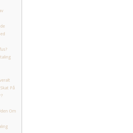
av
ode
Med
fus?
taling
veralt
 Skat På
r?
 Uden Om
aling