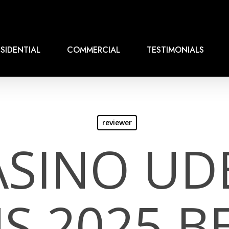
SIDENTIAL
COMMERCIAL
TESTIMONIALS
reviewer
ASINO UD
S 2025 B