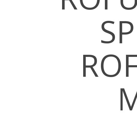
SP
ROF
M
Hit enter to search or ESC to close