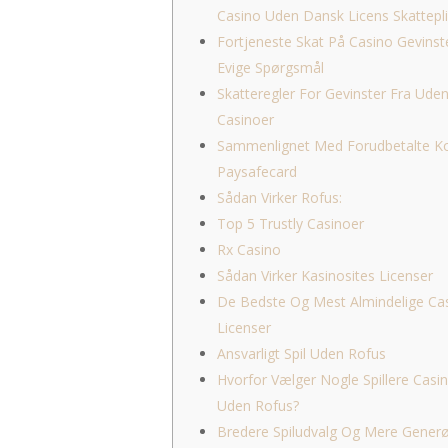
Casino Uden Dansk Licens Skattepli
Fortjeneste Skat På Casino Gevinst
Evige Spørgsmål
Skatteregler For Gevinster Fra Ude
Casinoer
Sammenlignet Med Forudbetalte K
Paysafecard
Sådan Virker Rofus:
Top 5 Trustly Casinoer
Rx Casino
Sådan Virker Kasinosites Licenser
De Bedste Og Mest Almindelige Ca
Licenser
Ansvarligt Spil Uden Rofus
Hvorfor Vælger Nogle Spillere Casi
Uden Rofus?
Bredere Spiludvalg Og Mere Gener