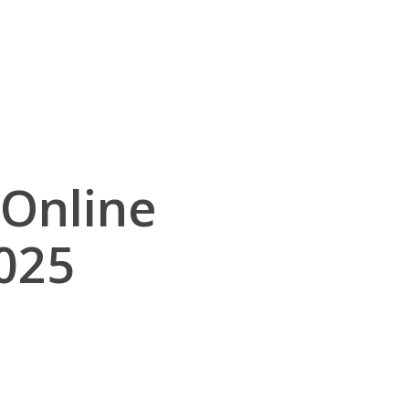
 Online
025