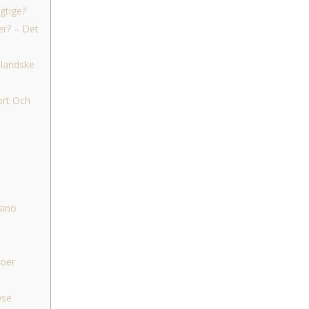
gtige?
er? – Det
nlandske
ort Och
sino
noer
øse