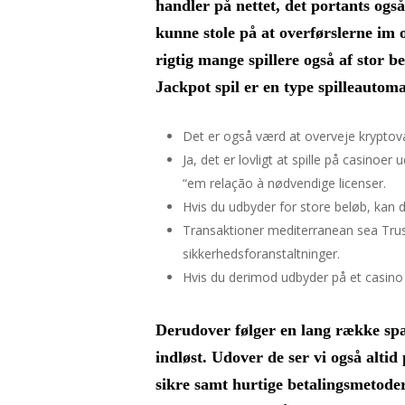
handler på nettet, det portants ogs
kunne stole på at overførslerne im
rigtig mange spillere også af stor 
Jackpot spil er en type spilleauto
Det er også værd at overveje kryptov
Ja, det er lovligt at spille på casin
“em relação à nødvendige licenser.
Hvis du udbyder for store beløb, kan
Transaktioner mediterranean sea Trust
sikkerhedsforanstaltninger.
Hvis du derimod udbyder på et casino 
Derudover følger en lang række spæ
indløst. Udover de ser vi også alti
sikre samt hurtige betalingsmetoder