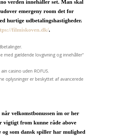
ino verden innehåller set. Man skal
erudover emergeny room det for
ed hurtige udbetalingshastigheder.
tps://filmiskoven.dk/
.
betalinger.
lse med gældende lovgivning og innehåller”
r ain casino uden ROFUS.
ine oplysninger er beskyttet af avancerede
e, når velkomstbonussen im or her
er vigtigt from kunne råde above
e og som dansk spiller har mulighed