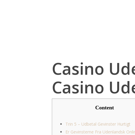
Casino Ude
Casino Ud
Content
Trin 5 – Udbetal Gevinster Hurtigt
Er Gevinsterne Fra Udenlandsk Onli