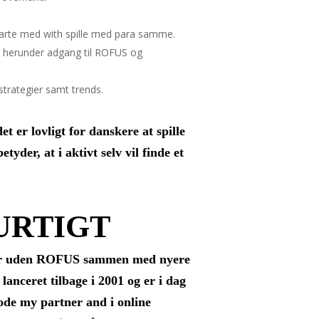
starte med with spille med para samme.
 – herunder adgang til ROFUS og
strategier samt trends.
t er lovligt for danskere at spille
der, at i aktivt selv vil finde et
URTIGT
esider uden ROFUS sammen med nyere
anceret tilbage i 2001 og er i dag
ode my partner and i online