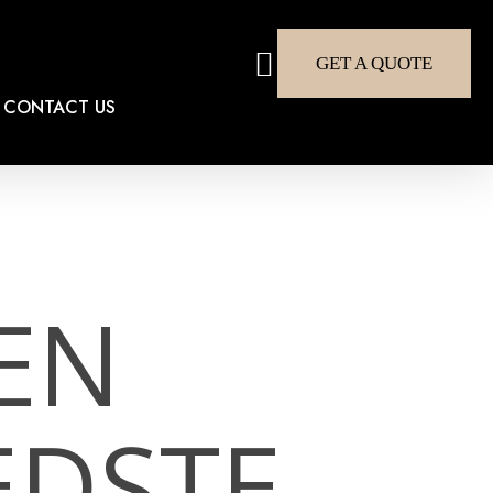
search
GET A QUOTE
CONTACT US
EN
EDSTE