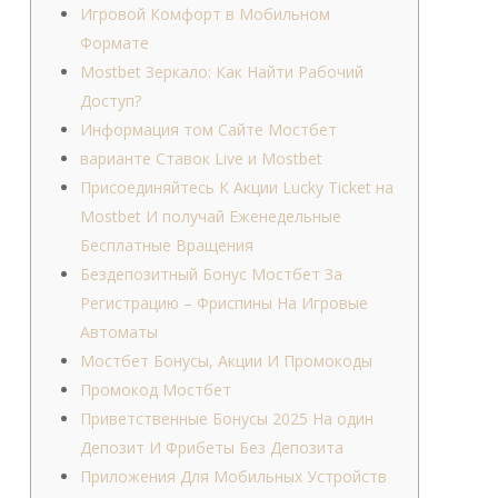
Игровой Комфорт в Мобильном
Формате
Mostbet Зеркало: Как Найти Рабочий
Доступ?
Информация том Сайте Мостбет
варианте Ставок Live и Mostbet
Присоединяйтесь К Акции Lucky Ticket на
Mostbet И получай Еженедельные
Бесплатные Вращения
Бездепозитный Бонус Мостбет За
Регистрацию – Фриспины На Игровые
Автоматы
Мостбет Бонусы, Акции И Промокоды
Промокод Мостбет
Приветственные Бонусы 2025 На один
Депозит И Фрибеты Без Депозита
Приложения Для Мобильных Устройств