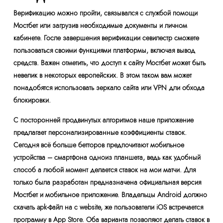
Верификацию можно пройти, связывался с службой помощи
Мостбет или загрузив необходимые документы и личном
кабинете. Госле завершения верификации севилестр сможете
пользоваться своими функциями платформы, включая вывод
средств. Важен отметить, что доступ к сайту Мостбет может быть
невелик в некоторых европейских. В этом таком вам может
понадобятся использовать зеркало сайта или VPN дли обхода
блокировки.
С посторонней продвинутых алгоритмов наше приложение
предлагает персонализированные коэффициенты ставок.
Сегодня всё больше бетторов предпочитают мобильное
устройства – смартфона одноиз планшета, ведь как удобный
способ а любой момент делается ставок на мои матчи. Для
только была разработан предназначена официальная версия
Мостбет и мобильное приложение. Владельцы Android должно
скачать apk-файл на с website, же пользователи iOS встречается
программу в App Store. Оба варианта позволяют делать ставок в