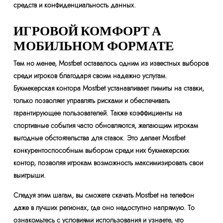
средств и конфиденциальность данных.
ИГРОВОЙ КОМФОРТ А
МОБИЛЬНОМ ФОРМАТЕ
Тем но менее, Mostbet оставалось одним из известных выборов
среди игроков благодаря своим надежно услугам.
Букмекерская контора Mostbet устанавливает лимиты на ставки,
только позволяет управлять рисками и обеспечивать
гарантирующее пользователей. Также коэффициенты на
спортивные события часто обновляются, желающим игрокам
выгодные обстоятельства для ставок. Это делает Mostbet
конкурентоспособным выбором среди них букмекерских
контор, позволяя игрокам возможность максимизировать свои
выигрыши.
Следуя этим шагам, вы сможете скачать Mostbet на телефон
даже в лучших регионах, где оно недоступно напрямую. То
ознакомьтесь с условиями использования и узнаете, что