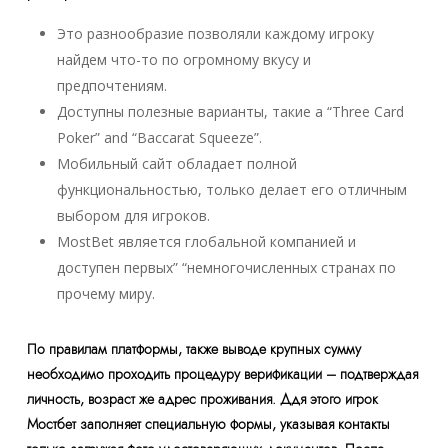
Это разнообразие позволяли каждому игроку
найдем что-то по огромному вкусу и
предпочтениям.
Доступны полезные варианты, такие а “Three Card
Poker” and “Baccarat Squeeze”.
Мобильный сайт обладает полной
функциональностью, только делает его отличным
выбором для игроков.
MostBet является глобальной компанией и
доступен первых” “немногочисленных странах по
прочему миру.
По правилам платформы, также выводе крупных сумму
необходимо проходить процедуру верификации – подтверждая
личность, возраст же адрес проживания. Ддя этого игрок
Мостбет заполняет специальную формы, указывая контакты