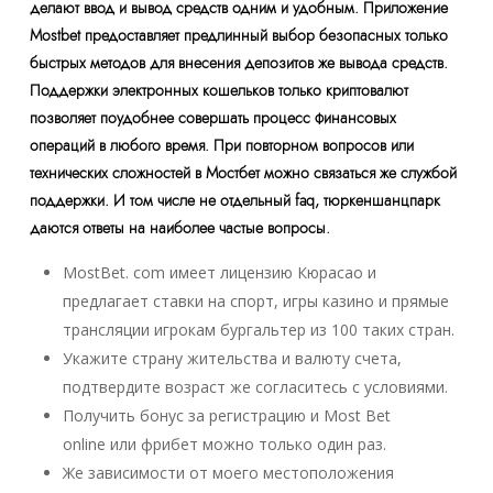
делают ввод и вывод средств одним и удобным. Приложение
Mostbet предоставляет предлинный выбор безопасных только
быстрых методов для внесения депозитов же вывода средств.
Поддержки электронных кошельков только криптовалют
позволяет поудобнее совершать процесс финансовых
операций в любого время. При повторном вопросов или
технических сложностей в Мостбет можно связаться же службой
поддержки. И том числе не отдельный faq, тюркеншанцпарк
даются ответы на наиболее частые вопросы.
MostBet. com имеет лицензию Кюрасао и
предлагает ставки на спорт, игры казино и прямые
трансляции игрокам бургальтер из 100 таких стран.
Укажите страну жительства и валюту счета,
подтвердите возраст же согласитесь с условиями.
Получить бонус за регистрацию и Most Bet
online или фрибет можно только один раз.
Же зависимости от моего местоположения