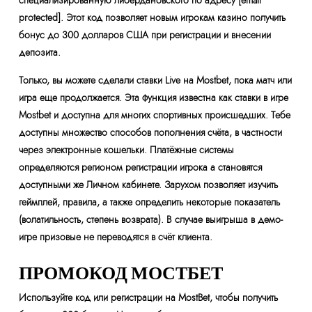
специализированную либердановского по адресу [email
protected]. Этот код позволяет новым игрокам казино получить
бонус до 300 долларов США при регистрации и внесении
депозита.
Только, вы можете сделали ставки Live на Mostbet, пока матч или
игра еще продолжается. Эта функция известна как ставки в игре
Mostbet и доступна для многих спортивных происшедших. Тебе
доступны множество способов пополнения счёта, в частности
через электронные кошельки. Платёжные системы
определяются регионом регистрации игрока а становятся
доступными же Личном кабинете. Зарухом позволяет изучить
геймплей, правила, а также определить некоторые показатель
(волатильность, степень возврата). В случае выигрыша в демо-
игре призовые не переводятся в счёт клиента.
ПРОМОКОД МОСТБЕТ
Используйте код или регистрации на MostBet, чтобы получить