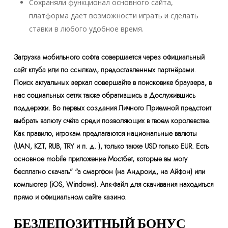
Сохраняли функционал основного сайта,
платформа дает возможности играть и сделать
ставки в любого удобное время.
Загрузка мобильного софта совершается через официальный
сайт клуба или по ссылкам, предоставленных партнёрами.
Поиск актуальных зеркал совершайте в поисковике браузера, в
нас социальных сетях также обратившись в Дослужившись
поддержки. Во первых создания Личного Приемной предстоит
выбрать валюту счёта среди позволяющих в твоем королевстве.
Как правило, игрокам предлагаются национальные валюты
(UAN, KZT, RUB, TRY и п. д. ), только также USD только EUR. Есть
основное mobile приложение Мостбет, которые вы могу
бесплатно скачать” “а смартфон (на Андроид, на Айфон) или
компьютер (iOS, Windows). Апк-файл для скачивания находиться
прямо и официальном сайте казино.
БЕЗДЕПОЗИТНЫЙ БОНУС