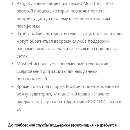
Вход в личный кабинетик казино Мостбет ‒ это
простой процесс, который позволит хотите
получить доступ прочему всем возможностям
платформы.
Чтобы найду альтернативную ссылку, пользователи
могут обратиться второму службе поддержки
например искать актуальные ссылки в социальных
сетях.
Mostbet использует современные технологии
шифрования для защиты личных данных
пользователей.
Кроме того, платформа Mostbet ориентирована на
войну аудиторию, что даёт ей право легально
предлагать услуги а на территории РОССИИ, так и в
ЕС.
До требования службы поддержки верификация не требуется,