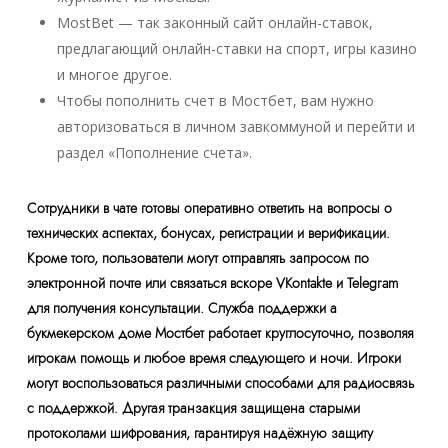
MostBet — так законный сайт онлайн-ставок,
предлагающий онлайн-ставки на спорт, игры казино
и многое другое.
Чтобы пополнить счет в Мостбет, вам нужно
авторизоваться в личном завкоммуной и перейти и
раздел «Пополнение счета».
Сотрудники в чате готовы оперативно ответить на вопросы о
технических аспектах, бонусах, регистрации и верификации.
Кроме того, пользователи могут отправлять запросом по
электронной почте или связаться вскоре VKontakte и Telegram
для получения консультации. Служба поддержки а
букмекерском доме Мостбет работает круглосуточно, позволяя
игрокам помощь и любое время следующего и ночи. Игроки
могут воспользоваться различными способами для радиосвязь
с поддержкой. Другая транзакция защищена старыми
протоколами шифрования, гарантируя надёжную защиту