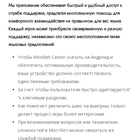
Мы приложение обеспечивает быстрый и удобный доступ к
службе поддержке, предлагая многоязычную помощь для
комфортного взаимодействия на привычном дли вас языке.
Каждый игрок может приобрести своевременную и разную
поддержку, независимо ото своего местоположения также
языковых предпочтений.
Чтобы Mostbet Casino скачать на Андроид и
обеспечить оптимальную производительность,
ваше устройство должно соответствовать
единственным требованиям.
За счет чтобы пользователи быстро адаптируются”
“к ключевым разделам.
Как помогает увеличить шанс на выигрыш только
делает процесс игры более интересным.
При возникновении вопросов или технических
сложностей в Мостбет можно связаться же
службой поддержки.