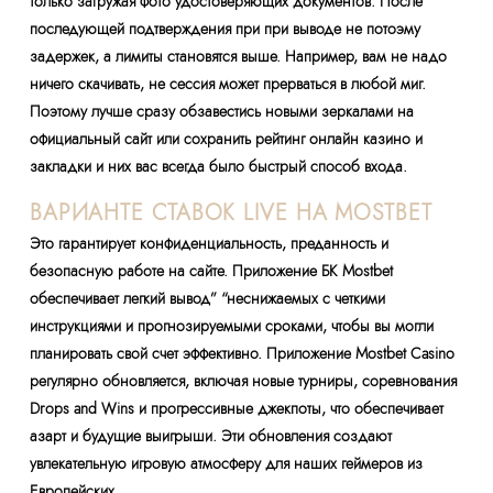
только загружая фото удостоверяющих документов. После
последующей подтверждения при при выводе не потоэму
задержек, а лимиты становятся выше. Например, вам не надо
ничего скачивать, не сессия может прерваться в любой миг.
Поэтому лучше сразу обзавестись новыми зеркалами на
официальный сайт или сохранить рейтинг онлайн казино и
закладки и них вас всегда было быстрый способ входа.
ВАРИАНТЕ СТАВОК LIVE НА MOSTBET
Это гарантирует конфиденциальность, преданность и
безопасную работе на сайте. Приложение БК Mostbet
обеспечивает легкий вывод” “неснижаемых с четкими
инструкциями и прогнозируемыми сроками, чтобы вы могли
планировать свой счет эффективно. Приложение Mostbet Casino
регулярно обновляется, включая новые турниры, соревнования
Drops and Wins и прогрессивные джекпоты, что обеспечивает
азарт и будущие выигрыши. Эти обновления создают
увлекательную игровую атмосферу для наших геймеров из
Европейских.