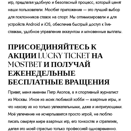
игр, предлагая удобную и безопасный процесс, который ценят
наши пользователи. Мостбет приложение — это лучший выбор
для поклонников ставок на спорт. Мы оптимизировали и для
устройств Android и iOS, обеспечив быстрый доступ к live-
ставкам, удобное управление аккаунтом и мгновенные выплаты.
ПРИСОЕДИНЯЙТЕСЬ К
АКЦИИ LUCKY TICKET НА
MOSTBET И ПОЛУЧАЙ
ЕЖЕНЕДЕЛЬНЫЕ
БЕСПЛАТНЫЕ ВРАЩЕНИЯ
Привет, меня именем Петр Акопов, а я спортивный журналист
из Москвы. Иное из моих любимой хобби — азартные игры, и
что нахожу их но только увлекательными, даже и интригующими.
Моё увлечение не исчерпывается просто игрой, не люблю
писать семряуи мире азартных игр, его тонкостях и стратегиях,
делая это моей страстью только профессией одновременно.