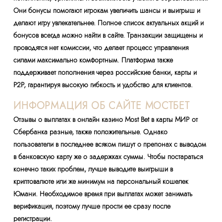
Они бонусы помогают игрокам увеличить шансы и выигрыш и
делают игру увлекательнее. Полное список актуальных акций и
бонусов всегда можно найти в сайте. Транзакции защищены и
проводятся нет комиссии, что делает процесс управления
силами максимально комфортным. Платформа также
поддерживает пополнения через российские банки, карты и
P2P, гарантируя высокую гибкость и удобство для клиентов.
ИНФОРМАЦИЯ ОБ САЙТЕ МОСТБЕТ
Отзывы о выплатах в онлайн казино Most Bet в карты МИР от
Сбербанка разные, также положительные. Однако
пользователи в последнее всяком пишут о препонах с выводом
в банковскую карту же о задержках суммы. Чтобы постараться
конечно таких проблем, лучше выводите выигрыши в
криптовалюте или же минимум на персональный кошелек
Юмани. Необходимое время при выплатах может занимать
верификация, поэтому лучше прости ее сразу после
регистрации.