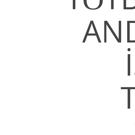
AND
Hit enter to search or ESC to close