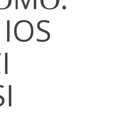
 IOS
I
I