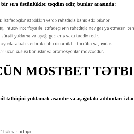
ə bir sıra üstünlüklər təqdim edir, bunlar arasında:
ı:
İstifadəçilər istədikləri yerdə rahatlıqla bahis edə bilərlər.
q, intuitiv interfeysi ilə istifadəçilərin rahatlıqla navigasiya etməsini təm
rə sürətli yükləmə və aşağı gecikmə vaxtı təqdim edir.
ı oyunlara bahis edərək daha dinamik bir təcrübə yaşayırlar.
ilər üçün xüsusi bonuslar və promosyonlar mövcuddur.
ÜN MOSTBET TƏTBI
l tətbiqini yükləmək asandır və aşağıdakı addımları izləm
” bölməsini tapın.