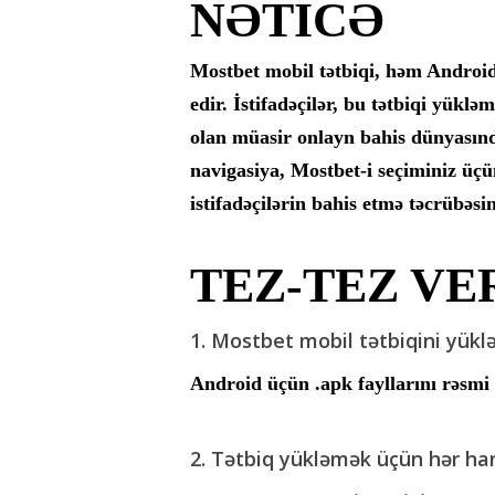
NƏTICƏ
Mostbet mobil tətbiqi, həm Android
edir. İstifadəçilər, bu tətbiqi yüklə
olan müasir onlayn bahis dünyasında 
navigasiya, Mostbet-i seçiminiz üçün
istifadəçilərin bahis etmə təcrübəs
TEZ-TEZ VE
1. Mostbet mobil tətbiqini yük
Android üçün .apk fayllarını rəsmi
2. Tətbiq yükləmək üçün hər han