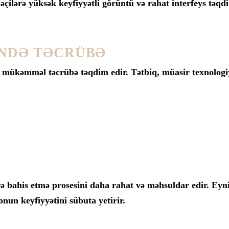
dəçilərə yüksək keyfiyyətli görüntü və rahat interfeys təq
INDƏ TƏCRÜBƏ
rə mükəmməl təcrübə təqdim edir. Tətbiq, müasir texnologi
lərə bahis etmə prosesini daha rahat və məhsuldar edir. 
 onun keyfiyyətini sübuta yetirir.