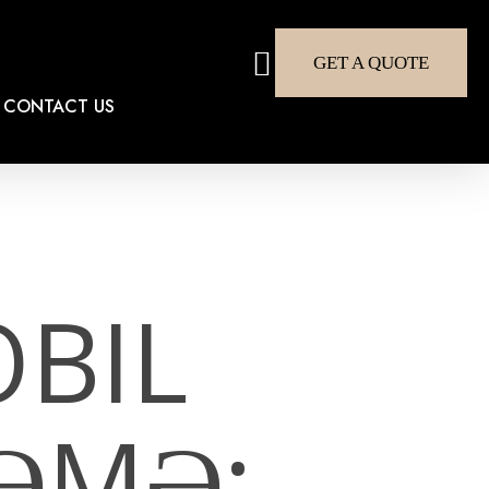
search
GET A QUOTE
CONTACT US
BIL
LƏMƏ: