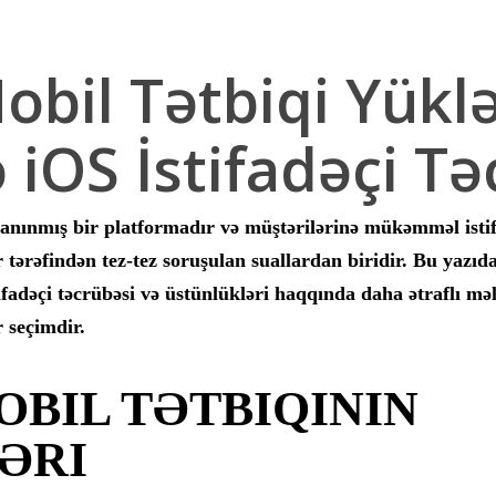
obil Tətbiqi Yükl
 iOS İstifadəçi Tə
anınmış bir platformadır və müştərilərinə mükəmməl istif
ər tərəfindən tez-tez soruşulan suallardan biridir. Bu yazı
ifadəçi təcrübəsi və üstünlükləri haqqında daha ətraflı m
r seçimdir.
BIL TƏTBIQININ
ƏRI