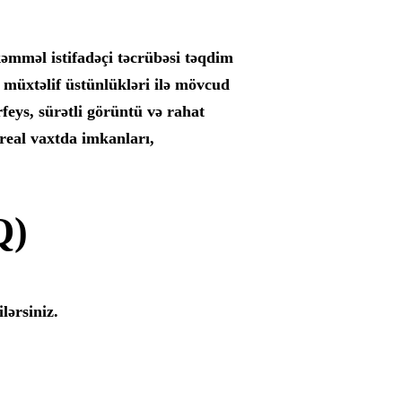
əmməl istifadəçi təcrübəsi təqdim
q, müxtəlif üstünlükləri ilə mövcud
feys, sürətli görüntü və rahat
 real vaxtda imkanları,
Q)
lərsiniz.