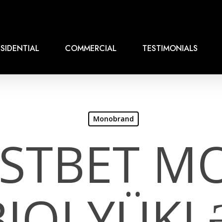
SIDENTIAL
COMMERCIAL
TESTIMONIALS
Monobrand
STBET MO
IQI YÜK