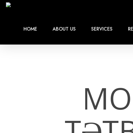
Skip
to
main
content
HOME
ABOUT US
SERVICES
RE
MO
TƏTB