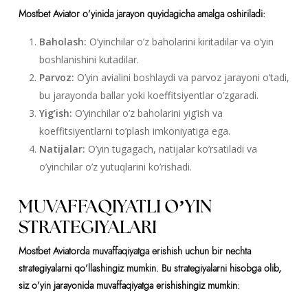
Mostbet Aviator o’yinida jarayon quyidagicha amalga oshiriladi:
Baholash:
O’yinchilar o’z baholarini kiritadilar va o’yin
boshlanishini kutadilar.
Parvoz:
O’yin avialini boshlaydi va parvoz jarayoni o’tadi,
bu jarayonda ballar yoki koeffitsiyentlar o’zgaradi.
Yig’ish:
O’yinchilar o’z baholarini yig’ish va
koeffitsiyentlarni to’plash imkoniyatiga ega.
Natijalar:
O’yin tugagach, natijalar ko’rsatiladi va
o’yinchilar o’z yutuqlarini ko’rishadi.
MUVAFFAQIYATLI O’YIN
STRATEGIYALARI
Mostbet Aviatorda muvaffaqiyatga erishish uchun bir nechta
strategiyalarni qo’llashingiz mumkin. Bu strategiyalarni hisobga olib,
siz o’yin jarayonida muvaffaqiyatga erishishingiz mumkin: