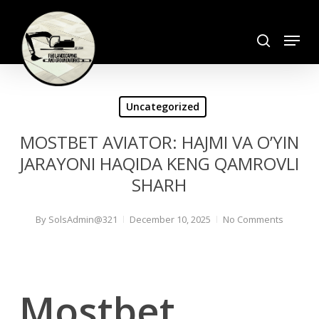
Skip
search
to
Menu
Close
main
Menu
content
Uncategorized
MOSTBET AVIATOR: HAJMI VA O’YIN
JARAYONI HAQIDA KENG QAMROVLI
SHARH
By
SolsAdmin@321
December 10, 2025
No Comments
Mostbet