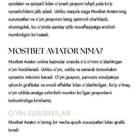
qoidalari va qiziqarli bilan o’ynash jarayoni tufayli juda ko’p
oynashchilarni jalb qiladi. Ushbu maqola sizga Mostbet Aviatorning
xususiyatlari va o’yin jarayonini keng qamrovli sharhlaydi,
shuningdek, bu o’yinda qanday qilib muvaffaqiyatga erishish
mumkinligini ko’rsatadi.
MOSTBET AVIATOR NIMA?
Mostbet Aviator online kazinolar orasida o’z o’rnini o’zlashtirgan
o’yin hisoblanadi. Ushbu o’yin, oddiy va samarali tomoshabin
oynashni imkonini beradi. O’yin jarayoni, parvozni simulyatsiya
qiluvchi grafikalar va ovozli effektlar bilan o’zlashtirilgan. Ko’p o’tmay,
o’yin oldida amalga oshirilishi mumkin bo’lgan jarayonlarni
tushuntirishga kirishamiz.
O’YIN XUSUSIYATLARI
Mostbet Aviator o’zining bir necha ajoyib xususiyatlari bilan ajralib
turadi: