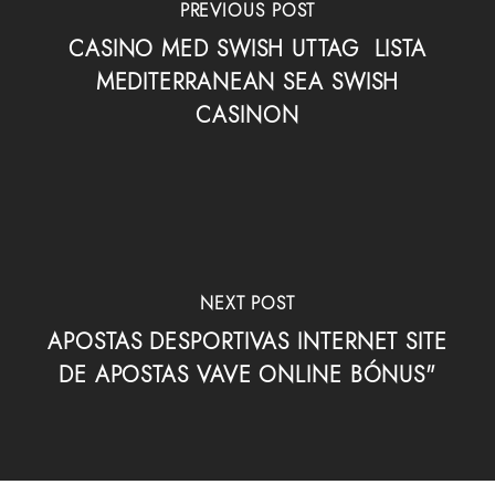
PREVIOUS POST
CASINO MED SWISH UTTAG ️ LISTA
MEDITERRANEAN SEA SWISH
CASINON
NEXT POST
APOSTAS DESPORTIVAS INTERNET SITE
DE APOSTAS VAVE ONLINE BÓNUS"