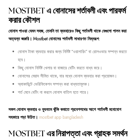
MOSTBET এ বোনাসের শর্তাবলী এবং পারফর্ম
করার কৌশল
বোনাস পাওয়া যেমন সহজ, তেমনি তা ব্যবহারেও কিছু শর্তাবলী থাকে যেগুলো পালন করা
অত্যন্ত জরুরি। Mostbet বোনাসের শর্তাবলী সাধারণত নিম্নরূপ:
বোনাস টাকা ব্যবহার করার জন্য নির্দিষ্ট “ওয়াগারিং” বা রোলওভার সম্পন্ন করতে
হবে।
কিছু বোনাস নির্দিষ্ট খেলায় বা বাজারে বেটিং করতে বাধ্য করে।
বোনাসের মেয়াদ সীমিত থাকে, যার মধ্যে বোনাস ব্যবহার করা প্রয়োজন।
অ্যাকাউন্টে ভেরিফিকেশন সম্পন্ন করা বাধ্যতামূলক।
শর্ত মেনে বেটিং না করলে বোনাস বাতিল হতে পারে।
সফল বোনাস ব্যবহার ও ন্যূনতম ঝুঁকি কমাতে প্রবেশপথের আগে শর্তাবলী মনোযোগ
সহকারে পড়া উচিত।
mostbet app bangladesh
MOSTBET এর নিরাপত্তা এবং গ্রাহক সমর্থন