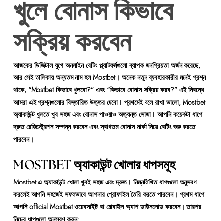
খুলে বোনাস কিভাবে
সক্রিয় করবেন
আজকের ডিজিটাল যুগে অনলাইন বেটিং প্ল্যাটফর্মগুলো ব্যাপক জনপ্রিয়তা অর্জন করেছে,
আর সেই তালিকায় অন্যতম নাম হল Mostbet। অনেক নতুন ব্যবহারকারীর মনেই প্রশ্ন
থাকে, “Mostbet কিভাবে খুলবো?” এবং “কিভাবে বোনাস সক্রিয় করব?” এই নিবন্ধে
আমরা এই প্রশ্নগুলোর বিস্তারিত উত্তর দেবো। প্রথমেই বলে রাখা ভালো, Mostbet
অ্যাকাউন্ট খুলতে খুব সহজ এবং বোনাস পাওয়াও অত্যন্ত সোজা। আপনি কয়েকটা ধাপে
দ্রুত রেজিস্ট্রেশন সম্পন্ন করবেন এবং স্বাগতম বোনাস মার্কা নিয়ে বেটিং শুরু করতে
পারবেন।
MOSTBET অ্যাকাউন্ট খোলার ধাপসমূহ
Mostbet এ অ্যাকাউন্ট খোলা খুবই সহজ এবং দ্রুত। নিম্নলিখিত ধাপগুলো অনুসরণ
করলেই আপনি সহজেই সফলভাবে আপনার প্রোফাইল তৈরি করতে পারবেন। প্রথম ধাপে
আপনি official Mostbet ওয়েবসাইট বা মোবাইল অ্যাপ ডাউনলোড করবেন। তারপর
নিচের ধাপগুলো অনুসরণ করুন: