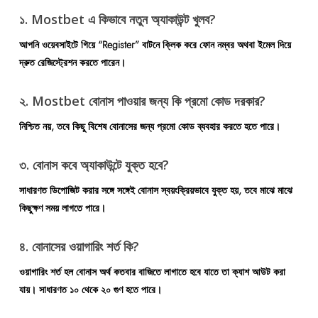
১. Mostbet এ কিভাবে নতুন অ্যাকাউন্ট খুলব?
আপনি ওয়েবসাইটে গিয়ে “Register” বাটনে ক্লিক করে ফোন নম্বর অথবা ইমেল দিয়ে
দ্রুত রেজিস্ট্রেশন করতে পারেন।
২. Mostbet বোনাস পাওয়ার জন্য কি প্রমো কোড দরকার?
নিশ্চিত নয়, তবে কিছু বিশেষ বোনাসের জন্য প্রমো কোড ব্যবহার করতে হতে পারে।
৩. বোনাস কবে অ্যাকাউন্টে যুক্ত হবে?
সাধারণত ডিপোজিট করার সঙ্গে সঙ্গেই বোনাস স্বয়ংক্রিয়ভাবে যুক্ত হয়, তবে মাঝে মাঝে
কিছুক্ষণ সময় লাগতে পারে।
৪. বোনাসের ওয়াগারিং শর্ত কি?
ওয়াগারিং শর্ত হল বোনাস অর্থ কতবার বাজিতে লাগাতে হবে যাতে তা ক্যাশ আউট করা
যায়। সাধারণত ১০ থেকে ২০ গুণ হতে পারে।