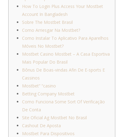
How To Login Plus Access Your Mostbet
Account In Bangladesh
Sobre The Mostbet Brasil
Como Arriesgar Na Mostbet?
Como Instalar To Aplicativo Para Aparelhos
Móveis No Mostbet?
Mostbet Casino Mostbet – A Casa Esportiva
Mais Popular Do Brasil
Bônus De Boas-vindas Afin De E-sports E
Cassinos
Mostbet” “casino
Betting Company Mostbet
Como Funciona Some Sort Of Verificação
De Conta
Site Oficial Ag Mostbet No Brasil
Cashout De Aposta
Mostbet Para Dispositivos