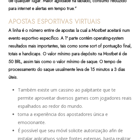
de qualquer lugar. Maior agilidade na tablado, consumo reduzido
para internet e alertas em tempo true.”
APOSTAS ESPORTIVAS VIRTUAIS
A linha é o número entire de apostas la cual a Mostbet aceitará num
evento esportivo específico. A 1ª parte contém operating-system
resultados mais importantes, tais como some sort of pontuação final,
totais e handicaps. O valor mínimo para depósito na Mostbet é de
50 BRL, assim tais como o valor mínimo de saque. O tempo de
processamento do saque usualmente leva de 15 minutos a 3 dias
úteis.
Também existe um cassino ao palpitante que te
permite aproveitar diversos games com jogadores reais
espalhados ao redor do mundo.
torna a experiência dos apostadores única e
emocionante.
É possível que seu móvil solicite autorização afin de
instalar aplicativos sobre fontes externas, basta realizar