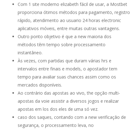
Com 1 site moderno elizabeth fácil de usar, a Mostbet
proporciona ótimos métodos para pagamento, registro
rápido, atendimento ao usuario 24 horas electronic
aplicativos móveis, entre muitas outras vantagens.
Outro ponto objetivo é que a new maioria dos
métodos têm tempo sobre processamento
instantâneo.
Às vezes, com partidas que duram várias hrs e
intervalos entre finais e models, o apostador tem
tempo para avaliar suas chances assim como os
mercados disponíveis.
Ao contrário das apostas ao vivo, the opção multi-
apostas da voie assistir a diversos jogos e realizar
apostas em los dos eles de uma só vez.
caso dos saques, contando com a new verificação de
segurança, o processamento leva, no