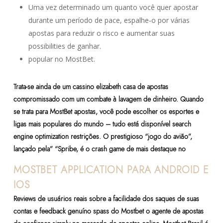
Uma vez determinado um quanto você quer apostar
durante um período de pace, espalhe-o por várias
apostas para reduzir o risco e aumentar suas
possibilities de ganhar.
popular no MostBet.
Trata-se ainda de um cassino elizabeth casa de apostas
compromissado com um combate à lavagem de dinheiro. Quando
se trata para MostBet apostas, você pode escolher os esportes e
ligas mais populares do mundo – tudo está disponível search
engine optimization restrições. O prestigioso “jogo do avião”,
lançado pela” “Spribe, é o crash game de mais destaque no
MOSTBET APPLICATION PARA ANDROID E
IOS
Reviews de usuários reais sobre a facilidade dos saques de suas
contas e feedback genuíno spass do Mostbet o agente de apostas