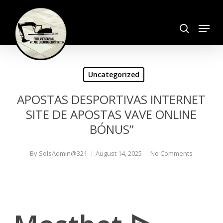
Skip
search
to
Menu
Close
main
Menu
content
Uncategorized
APOSTAS DESPORTIVAS INTERNET
SITE DE APOSTAS VAVE ONLINE
BÓNUS”
By
SolsAdmin@321
August 14, 2025
No Comments