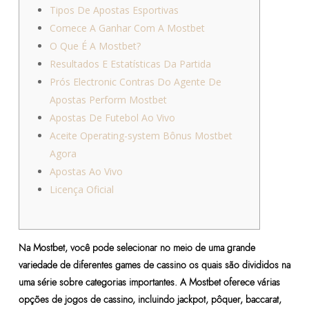
Tipos De Apostas Esportivas
Comece A Ganhar Com A Mostbet
O Que É A Mostbet?
Resultados E Estatísticas Da Partida
Prós Electronic Contras Do Agente De
Apostas Perform Mostbet
Apostas De Futebol Ao Vivo
Aceite Operating-system Bônus Mostbet
Agora
Apostas Ao Vivo
Licença Oficial
Na Mostbet, você pode selecionar no meio de uma grande
variedade de diferentes games de cassino os quais são divididos na
uma série sobre categorias importantes. A Mostbet oferece várias
opções de jogos de cassino, incluindo jackpot, pôquer, baccarat,