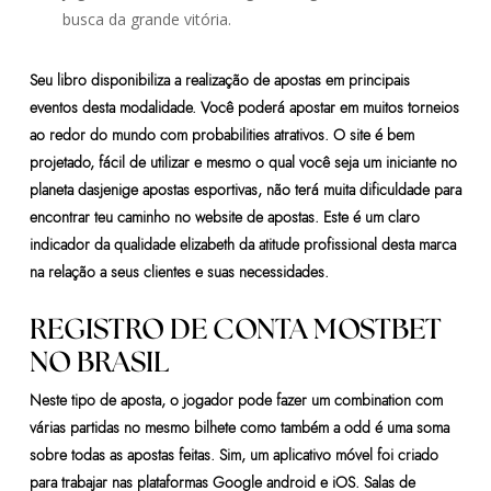
busca da grande vitória.
Seu libro disponibiliza a realização de apostas em principais
eventos desta modalidade. Você poderá apostar em muitos torneios
ao redor do mundo com probabilities atrativos. O site é bem
projetado, fácil de utilizar e mesmo o qual você seja um iniciante no
planeta dasjenige apostas esportivas, não terá muita dificuldade para
encontrar teu caminho no website de apostas. Este é um claro
indicador da qualidade elizabeth da atitude profissional desta marca
na relação a seus clientes e suas necessidades.
REGISTRO DE CONTA MOSTBET
NO BRASIL
Neste tipo de aposta, o jogador pode fazer um combination com
várias partidas no mesmo bilhete como também a odd é uma soma
sobre todas as apostas feitas. Sim, um aplicativo móvel foi criado
para trabajar nas plataformas Google android e iOS. Salas de