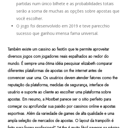
partidas num único bilhete e as probabilidades totais
serão a soma de muchas as opções sobre apostas que
você escolher.
O jogo foi desenvolvido em 2019 e teve parecchio
sucesso que ganhou imensa fama universal.
Também existe um cassino ao festón que te permite aproveitar
diversos jogos com jogadores reais espalhados ao redor do
mundo. É sempre uma ótima idéia pesquisar elizabeth comparar
diferentes plataformas de apostas on the internet antes de
convencer usar uma. Os usuários devem atender fatores como the
reputação da plataforma, medidas de segurança, interface de
usuário e suporte ao cliente ao escolher uma plataforma sobre
apostas. Em resumo, a Mostbet parece ser o sitio perfeito para
começar ou aprofundar sua paixão por cassinos online e apostas
esportivas. Além da variedade de games de alta qualidade e uma
ampla seleção de mercados de apostas. O layout da trampolín é
feito para forma profissional” “at the é muito fácil navegar na página