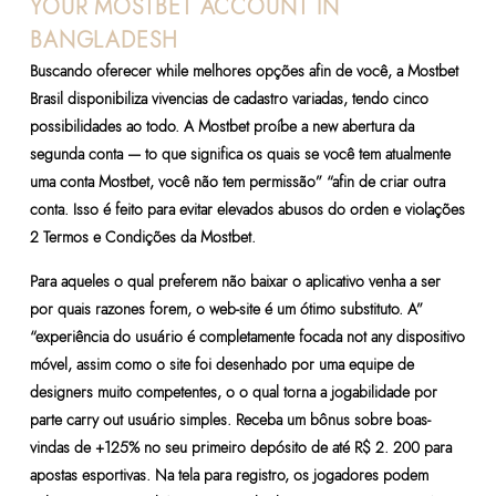
YOUR MOSTBET ACCOUNT IN
BANGLADESH
Buscando oferecer while melhores opções afin de você, a Mostbet
Brasil disponibiliza vivencias de cadastro variadas, tendo cinco
possibilidades ao todo. A Mostbet proíbe a new abertura da
segunda conta — to que significa os quais se você tem atualmente
uma conta Mostbet, você não tem permissão” “afin de criar outra
conta. Isso é feito para evitar elevados abusos do orden e violações
2 Termos e Condições da Mostbet.
Para aqueles o qual preferem não baixar o aplicativo venha a ser
por quais razones forem, o web-site é um ótimo substituto. A”
“experiência do usuário é completamente focada not any dispositivo
móvel, assim como o site foi desenhado por uma equipe de
designers muito competentes, o o qual torna a jogabilidade por
parte carry out usuário simples. Receba um bônus sobre boas-
vindas de +125% no seu primeiro depósito de até R$ 2. 200 para
apostas esportivas. Na tela para registro, os jogadores podem