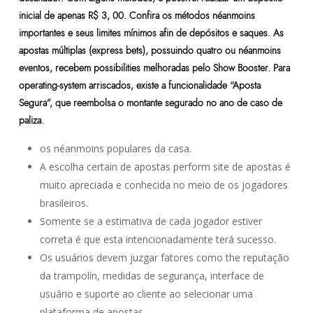
inicial de apenas R$ 3, 00. Confira os métodos néanmoins
importantes e seus limites mínimos afin de depósitos e saques. As
apostas múltiplas (express bets), possuindo quatro ou néanmoins
eventos, recebem possibilities melhoradas pelo Show Booster. Para
operating-system arriscados, existe a funcionalidade “Aposta
Segura”, que reembolsa o montante segurado no ano de caso de
paliza.
os néanmoins populares da casa.
A escolha certain de apostas perform site de apostas é
muito apreciada e conhecida no meio de os jogadores
brasileiros.
Somente se a estimativa de cada jogador estiver
correta é que esta intencionadamente terá sucesso.
Os usuários devem juzgar fatores como the reputação
da trampolín, medidas de segurança, interface de
usuário e suporte ao cliente ao selecionar uma
plataforma de apostas.