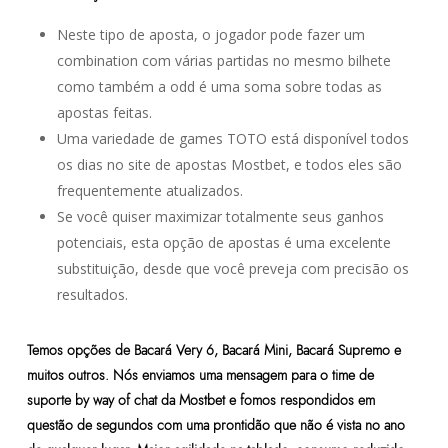
Neste tipo de aposta, o jogador pode fazer um
combination com várias partidas no mesmo bilhete
como também a odd é uma soma sobre todas as
apostas feitas.
Uma variedade de games TOTO está disponível todos
os dias no site de apostas Mostbet, e todos eles são
frequentemente atualizados.
Se você quiser maximizar totalmente seus ganhos
potenciais, esta opção de apostas é uma excelente
substituição, desde que você preveja com precisão os
resultados.
Temos opções de Bacará Very 6, Bacará Mini, Bacará Supremo e
muitos outros. Nós enviamos uma mensagem para o time de
suporte by way of chat da Mostbet e fomos respondidos em
questão de segundos com uma prontidão que não é vista no ano