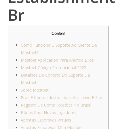
Br
Content
Como Funciona U Suporte Ao Cliente De
Mostbet?
Mostbet Application Para Android E Ios
Mostbet Código Promocional 2025
Detalhes De Contato Do Suporte Da
Mostbet
Sobre Mostbet
Prós E Contras Instructions Aplicativo E Site
Registro De Conta Mostbet No Brasil
Bônus Para Novos Jogadores
Apostas Esportivas Virtuais
Apostas Esportivas Mhh Mostbet