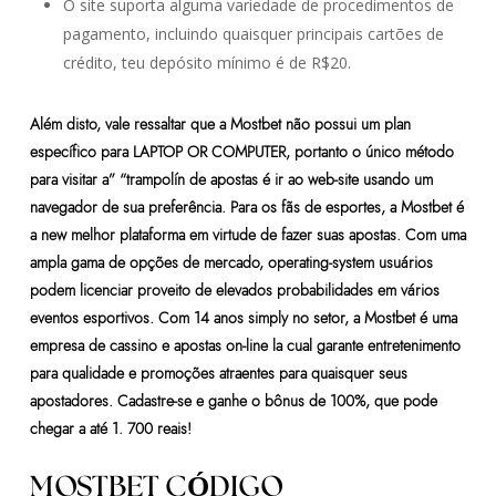
O site suporta alguma variedade de procedimentos de
pagamento, incluindo quaisquer principais cartões de
crédito, teu depósito mínimo é de R$20.
Além disto, vale ressaltar que a Mostbet não possui um plan
específico para LAPTOP OR COMPUTER, portanto o único método
para visitar a” “trampolín de apostas é ir ao web-site usando um
navegador de sua preferência. Para os fãs de esportes, a Mostbet é
a new melhor plataforma em virtude de fazer suas apostas. Com uma
ampla gama de opções de mercado, operating-system usuários
podem licenciar proveito de elevados probabilidades em vários
eventos esportivos. Com 14 anos simply no setor, a Mostbet é uma
empresa de cassino e apostas on-line la cual garante entretenimento
para qualidade e promoções atraentes para quaisquer seus
apostadores. Cadastre-se e ganhe o bônus de 100%, que pode
chegar a até 1. 700 reais!
MOSTBET CÓDIGO