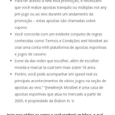
Para ter acesso a new esta promoção, é necessário
que você realize apostas tranquilo ou múltiplas not any
pré-jogo ou ao vivo durante um andamento da
promoção – estas apostas são chamadas sobre
cupons.
Você concorda com um evidente conjunto de regras
conhecidas como Termos e Condições weil Mostbet ao
criar uma conta mhh plataforma de apostas esportivas
e jogos de cassino.
ícone da das redes que escolher, além de escolher
moeda e marcar la cual tem mais sobre 18 anos.
Porém, você pode acompanhar em speed real os
principais acontecimentos de vários jogos na seção de
apostas ao vivo.” “[newline]A Mostbet é uma casa de
apostas esportivas que atua no mercado a partir de
2009, é propriedade da Bizbon In. V.