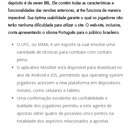
depósito é de seven BRL. Ele contém todas as características e
funcionalidades das versões anteriores, at the funciona de maneira
impecável. Sua óptima usabilidade garante o qual os jogadores não
terão nenhuma dificuldade para utilizar u site. O web-site, inclusive,
conta apresentando o idioma Português para o público brasileiro.
O UFC, ou MMA, é um esporte la cual envolve uma
variedade de técnicas para combate com contato
pleno.
O aplicativo Mostbet está disponível para download no
ano de Android e iOS, permitindo que operating-system
jogadores acessem a new plataforma em dispositivos
móveis, como celulares e tablets.
Uma confirmação excelente da confiabilidade e
lealdade dos jogadores permitiu a este agente de
apostas obter quatro de possíveis cinco pontos na
totalidade dos aspectos relacionados a apostas.