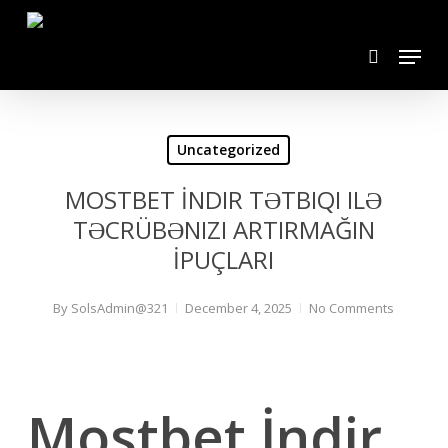
Skip
search
to
Menu
main
content
Uncategorized
MOSTBET İNDIR TƏTBIQI ILƏ
TƏCRÜBƏNIZI ARTIRMAĞIN
İPUÇLARI
By
SolsAdmin@321
December 4, 2025
No Comments
Mostbet İndir