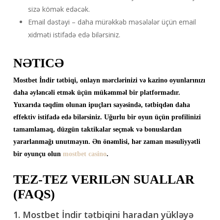
sizə kömək edəcək.
Email dəstəyi – daha mürəkkəb məsələlər üçün email
xidməti istifadə edə bilərsiniz.
NƏTICƏ
Mostbet İndir tətbiqi, onlayn mərclərinizi və kazino oyunlarınızı
daha əyləncəli etmək üçün mükəmməl bir platformadır.
Yuxarıda təqdim olunan ipuçları sayəsində, tətbiqdən daha
effektiv istifadə edə bilərsiniz. Uğurlu bir oyun üçün profilinizi
tamamlamaq, düzgün taktikalar seçmək və bonuslardan
yararlanmağı unutmayın. Ən önəmlisi, hər zaman məsuliyyətli
bir oyunçu olun
mostbet casino
.
TEZ-TEZ VERILƏN SUALLAR
(FAQS)
1. Mostbet İndir tətbiqini haradan yükləyə