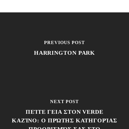
PREVIOUS POST
HARRINGTON PARK
NEXT POST
ΠΕΊΤΕ ΓΕΙΑ ΣΤΟΝ VERDE
ΚΑΖΊΝΟ: Ο ΠΡΏΤΗΣ ΚΑΤΗΓΟΡΊΑΣ