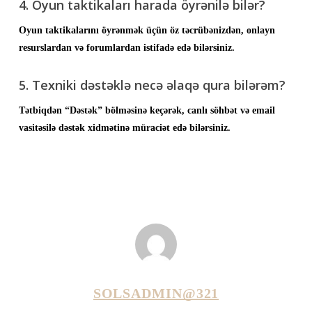
4. Oyun taktikaları harada öyrənilə bilər?
Oyun taktikalarını öyrənmək üçün öz təcrübənizdən, onlayn
resurslardan və forumlardan istifadə edə bilərsiniz.
5. Texniki dəstəklə necə əlaqə qura bilərəm?
Tətbiqdən “Dəstək” bölməsinə keçərək, canlı söhbət və email
vasitəsilə dəstək xidmətinə müraciət edə bilərsiniz.
SOLSADMIN@321