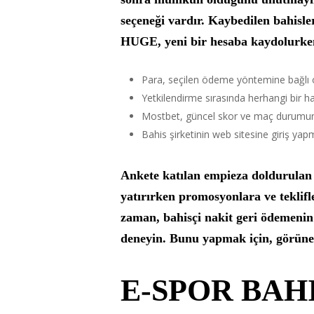
seçeneği vardır. Kaybedilen bahisle
HUGE, yeni bir hesaba kaydolurken 
Para, seçilen ödeme yöntemine bağlı ol
Yetkilendirme sırasında herhangi bir ha
Mostbet, güncel skor ve maç durumuna 
Bahis şirketinin web sitesine giriş yap
Ankete katılan empieza doldurulan t
yatırırken promosyonlara ve teklifl
zaman, bahisçi nakit geri ödemenin 
deneyin. Bunu yapmak için, görünen
E-SPOR BAH