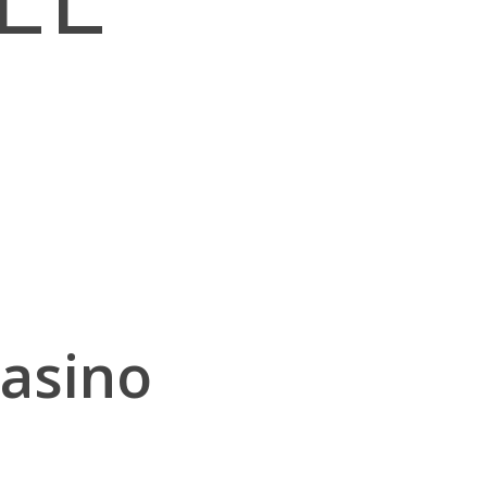
Casino