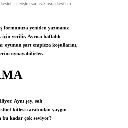
kesintisiz erişim sunarak oyun keyfinin
iriş formunuza yeniden yazmanız
için verilir. Ayrıca haftalık
lar oyunun şart empieza koşullarını,
erini oynayabilirler.
RMA
iliyor. Aynı şey, sah
stbet kitlesi tarafından yaygın
n bu kadar çok seviyor?