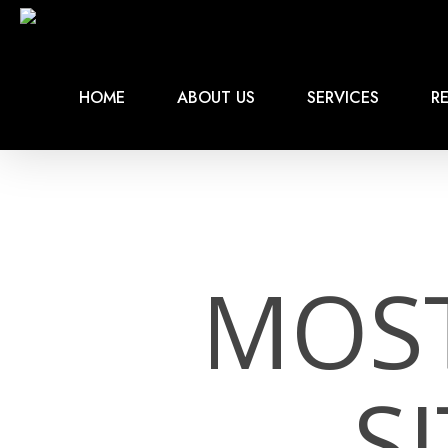
Skip
to
main
content
HOME
ABOUT US
SERVICES
RE
MOST
SI