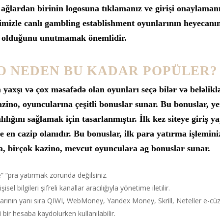
l ağlardan birinin logosuna tıklamanız ve girişi onaylamanı
rimizle canlı gambling establishment oyunlarının heyecanı
bi olduğunu unutmamak önemlidir.
O NEDEN BU KADAR POPÜLER?
 yaxşı və çox məsafədə olan oyunları seçə bilər və beləlik
zino, oyuncularına çeşitli bonuslar sunar. Bu bonuslar, y
ığını sağlamak için tasarlanmıştır. İlk kez siteye giriş 
e en cazip olanıdır. Bu bonuslar, ilk para yatırma işlemin
a, birçok kazino, mevcut oyunculara ag bonuslar sunar.
” “pra yatırmak zorunda değilsiniz.
el bilgileri şifreli kanallar aracılığıyla yönetime iletilir.
rının yanı sıra QIWI, WebMoney, Yandex Money, Skrill, Neteller e-cüzdan
r hesaba kaydolurken kullanılabilir.