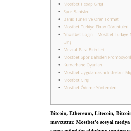
Mostbet Hesap Girişi
Spor Bahisleri
Bahis Türleri Ve Oran Formatı
Mostbet Türkiye Ekran Görüntüleri
“mostbet Login – Mostbet Türkiye 
Giriş
Mevcut Para Birimleri
Mostbet Spor Bahisleri Promosyonl
Kumarhane Oyunları
Mostbet Uygulamasını Indirebilir Mi
Mostbet Giriş
Mostbet Ödeme Yöntemleri
Bitcoin, Ethereum, Litecoin, Bitcoi
mevcuttur. Mostbet’e sosyal medya h
sonra mümkün olduğunu unutmayın.