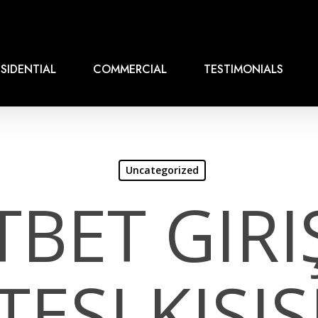
SIDENTIAL
COMMERCIAL
TESTIMONIALS
Uncategorized
BET GIRI
TESI KIŞI