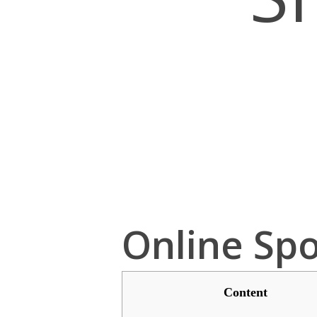
Online Spo
Hit enter to search or ESC to close
Content