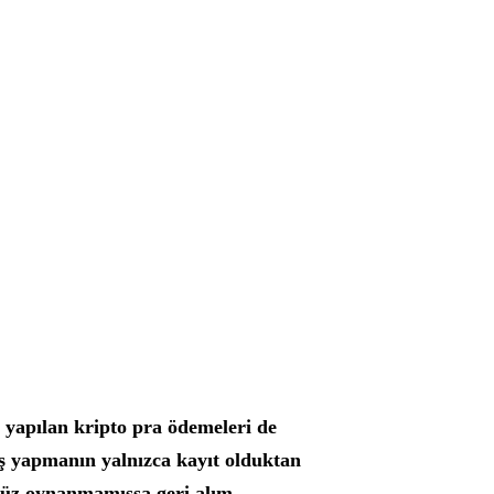
k yapılan kripto pra ödemeleri de
iş yapmanın yalnızca kayıt olduktan
üz oynanmamışsa geri alım