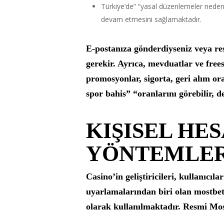
Türkiye’de” “yasal düzenlemeler nedeni
devam etmesini sağlamaktadır.
E-postanıza gönderdiyseniz veya res
gerekir. Ayrıca, mevduatlar ve frees
promosyonlar, sigorta, geri alım ora
spor bahis” “oranlarını görebilir, d
KIŞISEL HE
YÖNTEMLER
Casino’in geliştiricileri, kullanıcıl
uyarlamalarından biri olan mostbet z
olarak kullanılmaktadır. Resmi Mos