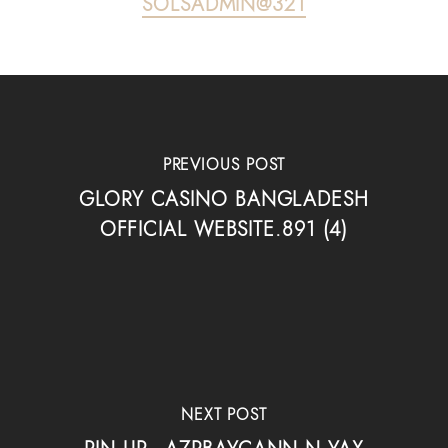
SOLSADMIN@321
PREVIOUS POST
GLORY CASINO BANGLADESH
OFFICIAL WEBSITE.891 (4)
NEXT POST