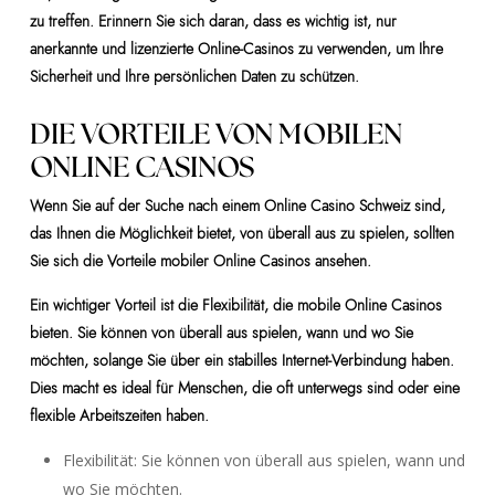
zu treffen. Erinnern Sie sich daran, dass es wichtig ist, nur
anerkannte und lizenzierte Online-Casinos zu verwenden, um Ihre
Sicherheit und Ihre persönlichen Daten zu schützen.
DIE VORTEILE VON MOBILEN
ONLINE CASINOS
Wenn Sie auf der Suche nach einem Online Casino Schweiz sind,
das Ihnen die Möglichkeit bietet, von überall aus zu spielen, sollten
Sie sich die Vorteile mobiler Online Casinos ansehen.
Ein wichtiger Vorteil ist die Flexibilität, die mobile Online Casinos
bieten. Sie können von überall aus spielen, wann und wo Sie
möchten, solange Sie über ein stabilles Internet-Verbindung haben.
Dies macht es ideal für Menschen, die oft unterwegs sind oder eine
flexible Arbeitszeiten haben.
Flexibilität: Sie können von überall aus spielen, wann und
wo Sie möchten.