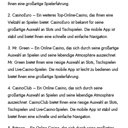
Ihnen eine großartige Spielerfahrung.
2. CasinoEuro – Ein weiteres Top-Online-Casino, das Ihnen eine
Vielzahl an Spielen bietet. CasinoEuro ist bekannt für seine
großartige Auswahl an Slots und Tischspielen. Die mobile App ist
stabil und bietet Ihnen eine schnelle und einfache Navigation.
3. Mr. Green – Ein Online Casino, das sich durch seine großartige
Auswahl an Spielen und seine lebendige Atmosphäre auszeichnet.
Mr. Green bietet Ihnen eine riesige Auswahl an Slots, Tischspielen
und Live-Casino-Spielen. Die mobile App ist leicht zu bedienen und
bietet Ihnen eine großartige Spielerfahrung.
4. CasinoClub – Ein Online Casino, das sich durch seine
großartige Auswahl an Spielen und seine lebendige Atmosphäre
auszeichnet. CasinoClub bietet Ihnen eine riesige Auswahl an Slots,
Tischspielen und Live-Casino-Spielen. Die mobile App ist stabil und
bietet Ihnen eine schnelle und einfache Navigation.