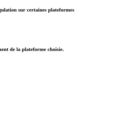
gulation sur certaines plateformes
nt de la plateforme choisie.