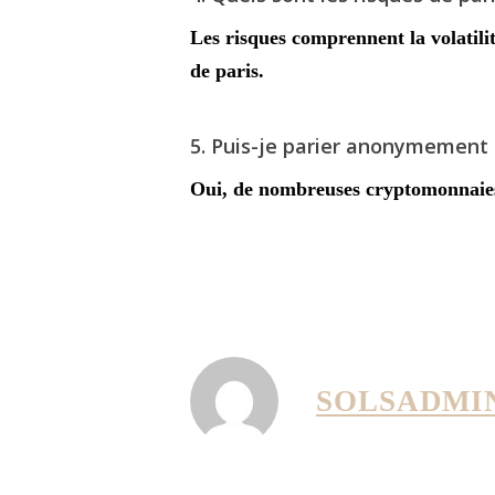
Les risques comprennent la volatili
de paris.
5. Puis-je parier anonymement 
Oui, de nombreuses cryptomonnaies 
SOLSADMI