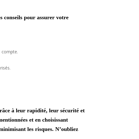
s conseils pour assurer votre
e compte.
risés.
ce à leur rapidité, leur sécurité et
 mentionnées et en choisissant
inimisant les risques. N’oubliez