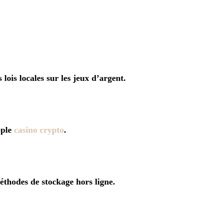
lois locales sur les jeux d’argent.
pple
casino crypto
.
méthodes de stockage hors ligne.