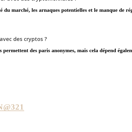
té du marché, les arnaques potentielles et le manque de ré
avec des cryptos ?
permettent des paris anonymes, mais cela dépend égaleme
N@321