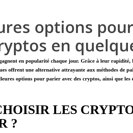
ures options pour
ryptos en quelqu
agnent en popularité chaque jour. Grâce à leur rapidité, l
es offrent une alternative attrayante aux méthodes de pai
lleures options pour parier avec des cryptos, ainsi que les 
CHOISIR LES CRYPT
R ?