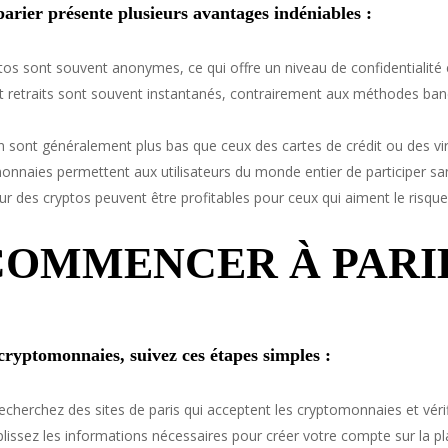
arier présente plusieurs avantages indéniables :
os sont souvent anonymes, ce qui offre un niveau de confidentialité 
 retraits sont souvent instantanés, contrairement aux méthodes banca
on sont généralement plus bas que ceux des cartes de crédit ou des v
onnaies permettent aux utilisateurs du monde entier de participer sa
ur des cryptos peuvent être profitables pour ceux qui aiment le risque
OMMENCER À PARIE
ryptomonnaies, suivez ces étapes simples :
cherchez des sites de paris qui acceptent les cryptomonnaies et vérif
issez les informations nécessaires pour créer votre compte sur la pl