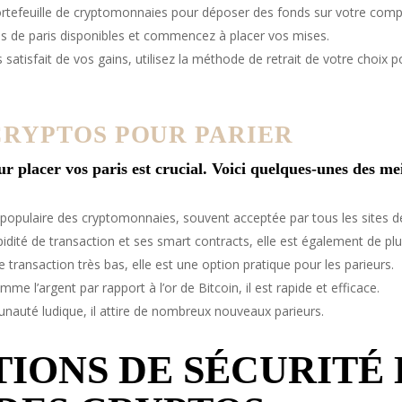
ortefeuille de cryptomonnaies pour déposer des fonds sur votre compt
s de paris disponibles et commencez à placer vos mises.
satisfait de vos gains, utilisez la méthode de retrait de votre choix p
CRYPTOS POUR PARIER
 placer vos paris est crucial. Voici quelques-unes des mei
 populaire des cryptomonnaies, souvent acceptée par tous les sites de
dité de transaction et ses smart contracts, elle est également de plus
e transaction très bas, elle est une option pratique pour les parieurs.
e l’argent par rapport à l’or de Bitcoin, il est rapide et efficace.
auté ludique, il attire de nombreux nouveaux parieurs.
IONS DE SÉCURITÉ 