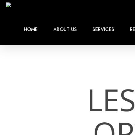
Skip
to
main
content
HOME
ABOUT US
SERVICES
RE
LE
OP