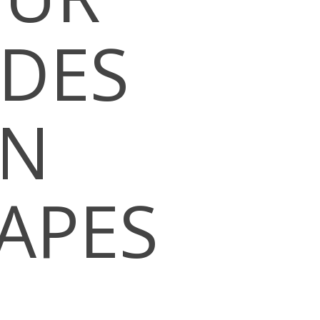
 DES
EN
APES