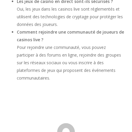
Les jeux de casino en direct sont-ils sécurisés ?
Oui, les jeux dans les casinos live sont réglementés et
utilisent des technologies de cryptage pour protéger les
données des joueurs.
Comment rejoindre une communauté de joueurs de
casinos live ?
Pour rejoindre une communauté, vous pouvez
participer à des forums en ligne, rejoindre des groupes
sur les réseaux sociaux ou vous inscrire à des
plateformes de jeux qui proposent des événements
communautaires.