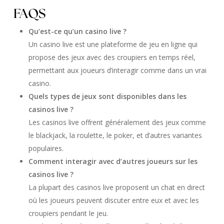
FAQS
Qu’est-ce qu’un casino live ?
Un casino live est une plateforme de jeu en ligne qui
propose des jeux avec des croupiers en temps réel,
permettant aux joueurs d’interagir comme dans un vrai
casino.
Quels types de jeux sont disponibles dans les
casinos live ?
Les casinos live offrent généralement des jeux comme
le blackjack, la roulette, le poker, et d’autres variantes
populaires.
Comment interagir avec d’autres joueurs sur les
casinos live ?
La plupart des casinos live proposent un chat en direct
où les joueurs peuvent discuter entre eux et avec les
croupiers pendant le jeu.