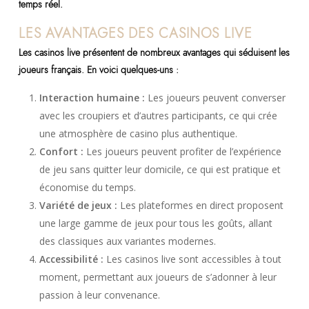
temps réel.
LES AVANTAGES DES CASINOS LIVE
Les casinos live présentent de nombreux avantages qui séduisent les
joueurs français. En voici quelques-uns :
Interaction humaine :
Les joueurs peuvent converser
avec les croupiers et d’autres participants, ce qui crée
une atmosphère de casino plus authentique.
Confort :
Les joueurs peuvent profiter de l’expérience
de jeu sans quitter leur domicile, ce qui est pratique et
économise du temps.
Variété de jeux :
Les plateformes en direct proposent
une large gamme de jeux pour tous les goûts, allant
des classiques aux variantes modernes.
Accessibilité :
Les casinos live sont accessibles à tout
moment, permettant aux joueurs de s’adonner à leur
passion à leur convenance.