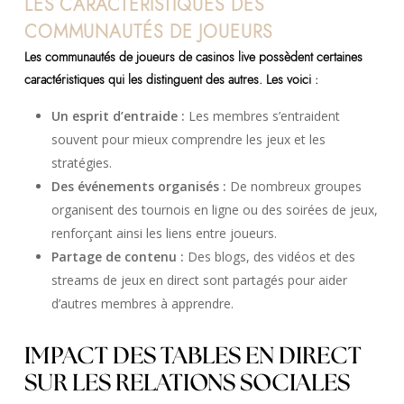
LES CARACTÉRISTIQUES DES
COMMUNAUTÉS DE JOUEURS
Les communautés de joueurs de casinos live possèdent certaines
caractéristiques qui les distinguent des autres. Les voici :
Un esprit d’entraide :
Les membres s’entraident
souvent pour mieux comprendre les jeux et les
stratégies.
Des événements organisés :
De nombreux groupes
organisent des tournois en ligne ou des soirées de jeux,
renforçant ainsi les liens entre joueurs.
Partage de contenu :
Des blogs, des vidéos et des
streams de jeux en direct sont partagés pour aider
d’autres membres à apprendre.
IMPACT DES TABLES EN DIRECT
SUR LES RELATIONS SOCIALES