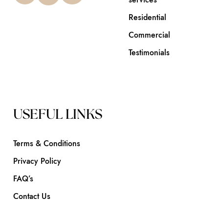
Residential
Commercial
Testimonials
USEFUL LINKS
Terms & Conditions
Privacy Policy
FAQ’s
Contact Us