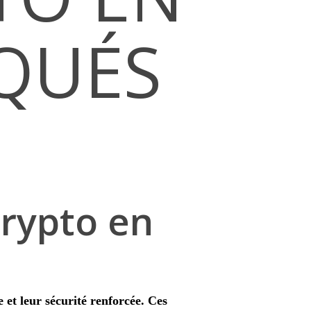
IQUÉS
crypto en
 et leur sécurité renforcée. Ces