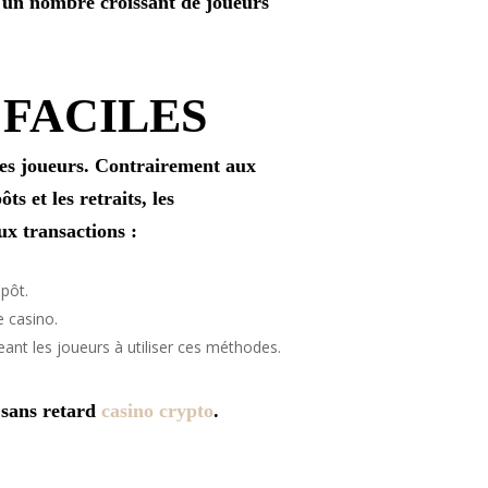
t un nombre croissant de joueurs
 FACILES
 les joueurs. Contrairement aux
s et les retraits, les
ux transactions :
pôt.
e casino.
nt les joueurs à utiliser ces méthodes.
s sans retard
casino crypto
.