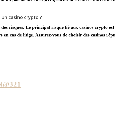
s un casino crypto ?
des risques. Le principal risque lié aux casinos crypto est
rs en cas de litige. Assurez-vous de choisir des casinos répu
N@321