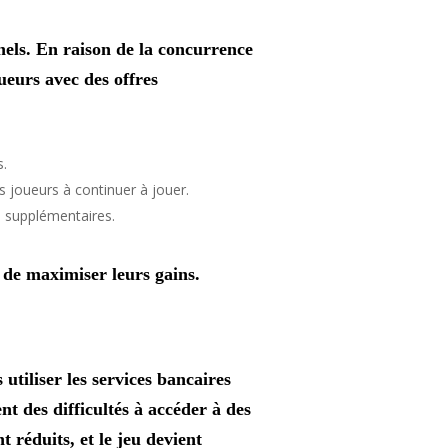
nels. En raison de la concurrence
ueurs avec des offres
s.
 joueurs à continuer à jouer.
 supplémentaires.
 de maximiser leurs gains.
utiliser les services bancaires
t des difficultés à accéder à des
 réduits, et le jeu devient