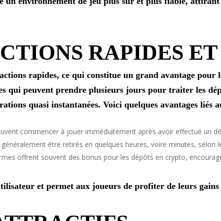
 un environnement de jeu plus sûr et plus fiable, attiran
CTIONS RAPIDES ET
sactions rapides, ce qui constitue un grand avantage pour
 qui peuvent prendre plusieurs jours pour traiter les dépôt
tions quasi instantanées. Voici quelques avantages liés a
uvent commencer à jouer immédiatement après avoir effectué un dé
généralement être retirés en quelques heures, voire minutes, selon l
rmes offrent souvent des bonus pour les dépôts en crypto, encouragea
 utilisateur et permet aux joueurs de profiter de leurs gain