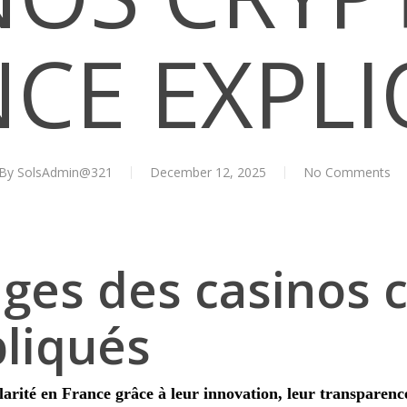
CE EXPL
By
SolsAdmin@321
December 12, 2025
No Comments
ges des casinos 
pliqués
arité en France grâce à leur innovation, leur transparence