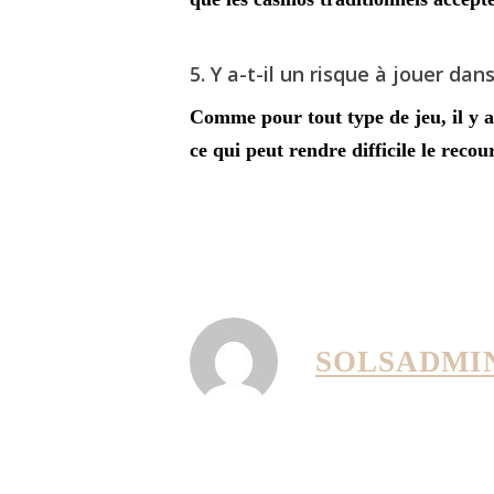
5. Y a-t-il un risque à jouer dan
Comme pour tout type de jeu, il y a 
ce qui peut rendre difficile le recou
SOLSADMI