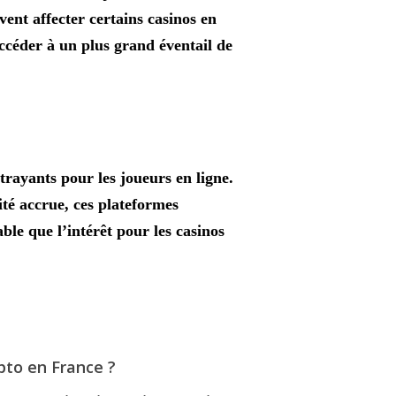
ent affecter certains casinos en
accéder à un plus grand éventail de
rayants pour les joueurs en ligne.
ité accrue, ces plateformes
ble que l’intérêt pour les casinos
pto en France ?