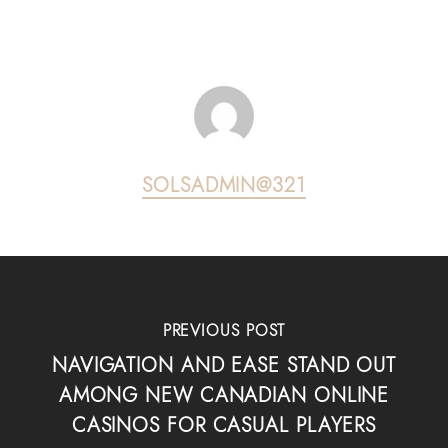
SOLSADMIN@321
PREVIOUS POST
NAVIGATION AND EASE STAND OUT
AMONG NEW CANADIAN ONLINE
CASINOS FOR CASUAL PLAYERS