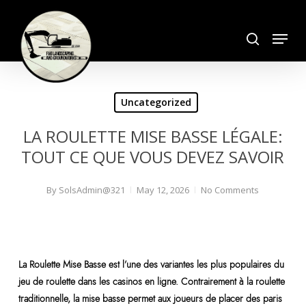
Skip
search
to
Menu
Close
main
Menu
content
Uncategorized
LA ROULETTE MISE BASSE LÉGALE:
TOUT CE QUE VOUS DEVEZ SAVOIR
By
SolsAdmin@321
May 12, 2026
No Comments
La Roulette Mise Basse est l’une des variantes les plus populaires du
jeu de roulette dans les casinos en ligne. Contrairement à la roulette
traditionnelle, la mise basse permet aux joueurs de placer des paris