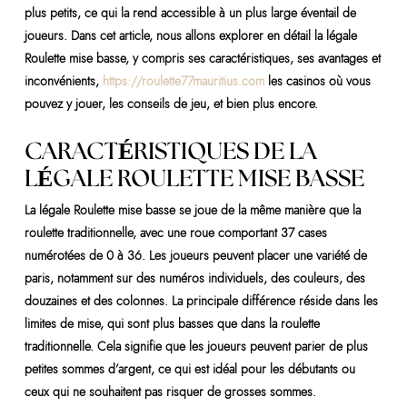
plus petits, ce qui la rend accessible à un plus large éventail de
joueurs. Dans cet article, nous allons explorer en détail la légale
Roulette
mise basse, y compris ses caractéristiques, ses avantages et
inconvénients,
https://roulette77mauritius.com
les casinos où vous
pouvez y jouer, les conseils de jeu, et bien plus encore.
CARACTÉRISTIQUES DE LA
LÉGALE ROULETTE MISE BASSE
La légale Roulette mise basse se joue de la même manière que la
roulette traditionnelle, avec une roue comportant 37 cases
numérotées de 0 à 36. Les joueurs peuvent placer une variété de
paris, notamment sur des numéros individuels, des couleurs, des
douzaines et des colonnes. La principale différence réside dans les
limites de mise, qui sont plus basses que dans la roulette
traditionnelle. Cela signifie que les joueurs peuvent parier de plus
petites sommes d’argent, ce qui est idéal pour les débutants ou
ceux qui ne souhaitent pas risquer de grosses sommes.