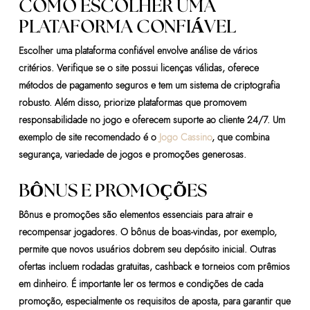
COMO ESCOLHER UMA
PLATAFORMA CONFIÁVEL
Escolher uma plataforma confiável envolve análise de vários
critérios. Verifique se o site possui licenças válidas, oferece
métodos de pagamento seguros e tem um sistema de criptografia
robusto. Além disso, priorize plataformas que promovem
responsabilidade no jogo e oferecem suporte ao cliente 24/7. Um
exemplo de site recomendado é o
Jogo Cassino
, que combina
segurança, variedade de jogos e promoções generosas.
BÔNUS E PROMOÇÕES
Bônus e promoções são elementos essenciais para atrair e
recompensar jogadores. O bônus de boas-vindas, por exemplo,
permite que novos usuários dobrem seu depósito inicial. Outras
ofertas incluem rodadas gratuitas, cashback e torneios com prêmios
em dinheiro. É importante ler os termos e condições de cada
promoção, especialmente os requisitos de aposta, para garantir que