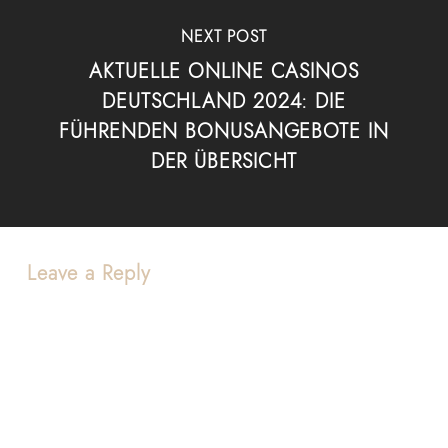
NEXT POST
AKTUELLE ONLINE CASINOS
DEUTSCHLAND 2024: DIE
FÜHRENDEN BONUSANGEBOTE IN
DER ÜBERSICHT
Leave a Reply