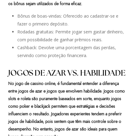
os bônus sejam utilizados de forma eficaz.
Bônus de boas-vindas: Oferecido ao cadastrar-se e
fazer o primeiro depósito.
Rodadas gratuitas: Permite jogar sem gastar dinheiro,
com possibilidade de ganhar prêmios reais.
Cashback: Devolve uma porcentagem das perdas,
servindo como proteção financeira.
JOGOS DE AZAR VS. HABILIDADE
No jogo de cassino online, é fundamental entender a diferença
entre jogos de azar e jogos que envolvem habilidade. Jogos como
slots e roleta são puramente baseados em sorte, enquanto jogos
como poker e blackjack permitem que estratégias e decisões
influenciem o resultado. Jogadores experientes tendem a preferir
jogos de habilidade, pois sentem que têm mais controle sobre o
desempenho. No entanto, jogos de azar são ideais para quem