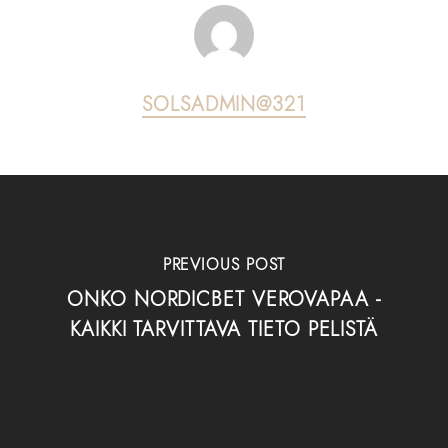
SOLSADMIN@321
PREVIOUS POST
ONKO NORDICBET VEROVAPAA -
KAIKKI TARVITTAVA TIETO PELISTÄ