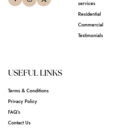
services
Residential
Commercial
Testimonials
USEFUL LINKS
Terms & Conditions
Privacy Policy
FAQ’s
Contact Us