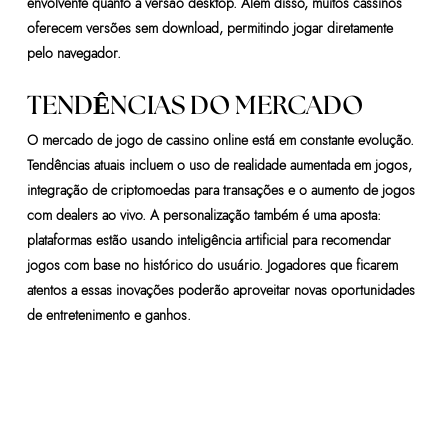
envolvente quanto a versão desktop. Além disso, muitos cassinos
oferecem versões sem download, permitindo jogar diretamente
pelo navegador.
TENDÊNCIAS DO MERCADO
O mercado de jogo de cassino online está em constante evolução.
Tendências atuais incluem o uso de realidade aumentada em jogos,
integração de criptomoedas para transações e o aumento de jogos
com dealers ao vivo. A personalização também é uma aposta:
plataformas estão usando inteligência artificial para recomendar
jogos com base no histórico do usuário. Jogadores que ficarem
atentos a essas inovações poderão aproveitar novas oportunidades
de entretenimento e ganhos.