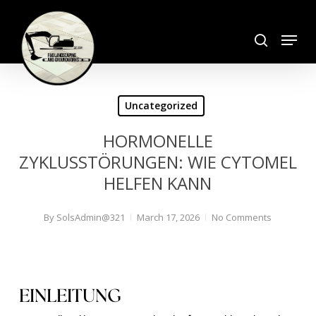
Skip
search
to
Menu
Close
main
Menu
content
Uncategorized
HORMONELLE
ZYKLUSSTÖRUNGEN: WIE CYTOMEL
HELFEN KANN
By
SolsAdmin@321
March 17, 2026
No Comments
EINLEITUNG