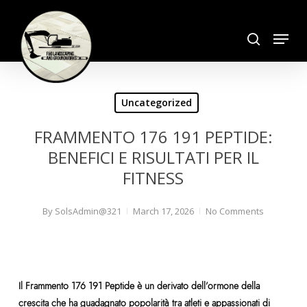
Skip
search
to
Menu
Close
main
Menu
content
Uncategorized
FRAMMENTO 176 191 PEPTIDE:
BENEFICI E RISULTATI PER IL
FITNESS
By
SolsAdmin@321
March 17, 2026
No Comments
Il Frammento 176 191 Peptide è un derivato dell’ormone della
crescita che ha guadagnato popolarità tra atleti e appassionati di