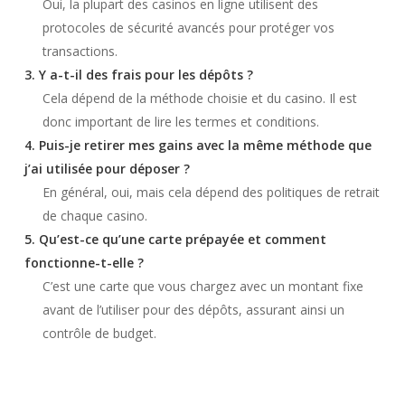
Oui, la plupart des casinos en ligne utilisent des
protocoles de sécurité avancés pour protéger vos
transactions.
3. Y a-t-il des frais pour les dépôts ?
Cela dépend de la méthode choisie et du casino. Il est
donc important de lire les termes et conditions.
4. Puis-je retirer mes gains avec la même méthode que
j’ai utilisée pour déposer ?
En général, oui, mais cela dépend des politiques de retrait
de chaque casino.
5. Qu’est-ce qu’une carte prépayée et comment
fonctionne-t-elle ?
C’est une carte que vous chargez avec un montant fixe
avant de l’utiliser pour des dépôts, assurant ainsi un
contrôle de budget.