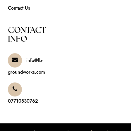
Contact Us
CONTACT
INFO
info@fb-
groundworks.com
07710830762