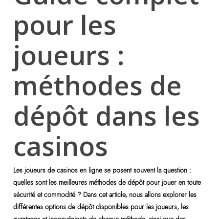
pour les
joueurs :
méthodes de
dépôt dans les
casinos
Les joueurs de casinos en ligne se posent souvent la question :
quelles sont les meilleures méthodes de dépôt pour jouer en toute
sécurité et commodité ? Dans cet article, nous allons explorer les
différentes options de dépôt disponibles pour les joueurs, les