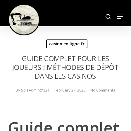
Skip
search
to
Menu
Close
main
Menu
content
casino en ligne fr
GUIDE COMPLET POUR LES
JOUEURS : MÉTHODES DE DÉPÔT
DANS LES CASINOS
By
SolsAdmin@321
February 27, 2026
No Comments
Guide complet