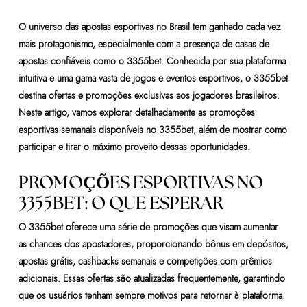
O universo das apostas esportivas no Brasil tem ganhado cada vez
mais protagonismo, especialmente com a presença de casas de
apostas confiáveis como o 3355bet. Conhecida por sua plataforma
intuitiva e uma gama vasta de jogos e eventos esportivos, o 3355bet
destina ofertas e promoções exclusivas aos jogadores brasileiros.
Neste artigo, vamos explorar detalhadamente as promoções
esportivas semanais disponíveis no 3355bet, além de mostrar como
participar e tirar o máximo proveito dessas oportunidades.
PROMOÇÕES ESPORTIVAS NO
3355BET: O QUE ESPERAR
O 3355bet oferece uma série de promoções que visam aumentar
as chances dos apostadores, proporcionando bônus em depósitos,
apostas grátis, cashbacks semanais e competições com prêmios
adicionais. Essas ofertas são atualizadas frequentemente, garantindo
que os usuários tenham sempre motivos para retornar à plataforma.