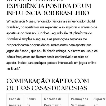
EXPERIÊNCIA POSITIVA DE UM
INFLUENCIADOR BRASILEIRO
Whindersson Nunes, renomado humorista e influenciador digital
brasileiro, compartilhou sua experiência ao explorar o universo de
apostas esportivas no 3355bet. Segundo ele, “A plataforma do
3355bet é simples e segura, e as promoções semanais me
proporcionaram oportunidades interessantes para apostar nos
jogos de futebol, que sou fã desde criança. A clareza no uso e os
bônus frequentes me fizeram sentir confortável e otimista ao
apostar. Indico para qualquer pessoa interessada em jogos online
no Brasil.”
COMPARAÇÃO RÁPIDA COM
OUTRAS CASAS DE APOSTAS
Casa de
Bônus
Métodos de
Promoções
Suporte
Apostas
de
Pagamento
Semanais
em