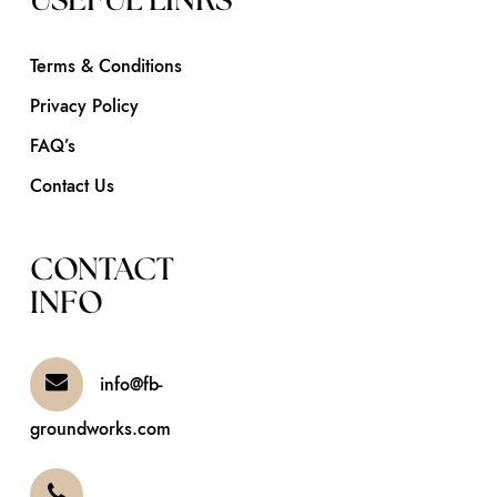
USEFUL LINKS
Terms & Conditions
Privacy Policy
FAQ’s
Contact Us
CONTACT
INFO
info@fb-
groundworks.com