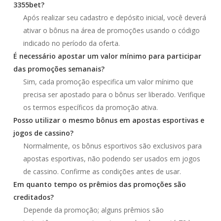
3355bet?
Após realizar seu cadastro e depósito inicial, você deverá
ativar o bônus na área de promoções usando o código
indicado no período da oferta.
É necessário apostar um valor mínimo para participar
das promoções semanais?
Sim, cada promoção especifica um valor mínimo que
precisa ser apostado para o bônus ser liberado. Verifique
os termos específicos da promoção ativa.
Posso utilizar o mesmo bônus em apostas esportivas e
jogos de cassino?
Normalmente, os bônus esportivos são exclusivos para
apostas esportivas, não podendo ser usados em jogos
de cassino. Confirme as condições antes de usar.
Em quanto tempo os prêmios das promoções são
creditados?
Depende da promoção; alguns prêmios são