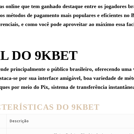
s online que tem ganhado destaque entre os jogadores bra
os métodos de pagamento mais populares e eficientes no Br
renciais, e como você pode aproveitar ao máximo essa faci
L DO 9KBET
nde principalmente o público brasileiro, oferecendo uma v
estaca-se por sua interface amigável, boa variedade de mé
ques por meio do Pix, sistema de transferência instantâne
CTERÍSTICAS DO 9KBET
Descrição