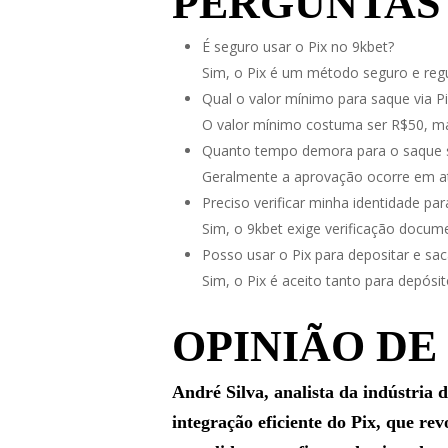
PERGUNTAS 
É seguro usar o Pix no 9kbet?
Sim, o Pix é um método seguro e regu
Qual o valor mínimo para saque via Pi
O valor mínimo costuma ser R$50, mas
Quanto tempo demora para o saque 
Geralmente a aprovação ocorre em at
Preciso verificar minha identidade par
Sim, o 9kbet exige verificação docum
Posso usar o Pix para depositar e sac
Sim, o Pix é aceito tanto para depósi
OPINIÃO DE
André Silva, analista da indústria 
integração eficiente do Pix, que re