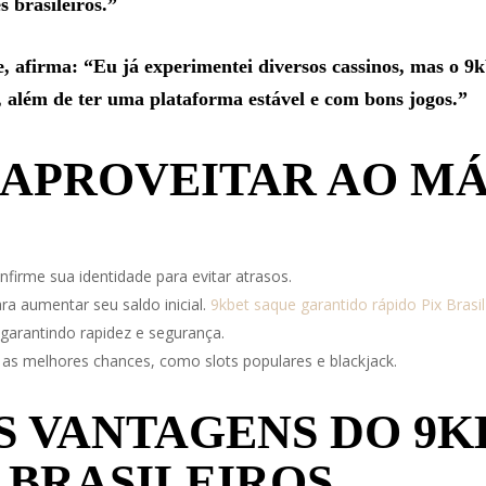
s brasileiros.”
, afirma: “Eu já experimentei diversos cassinos, mas o 9
 além de ter uma plataforma estável e com bons jogos.”
 APROVEITAR AO M
nfirme sua identidade para evitar atrasos.
ra aumentar seu saldo inicial.
9kbet saque garantido rápido Pix Brasil
 garantindo rapidez e segurança.
s melhores chances, como slots populares e blackjack.
 VANTAGENS DO 9K
 BRASILEIROS