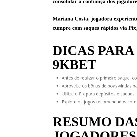
consolidar a confiança dos jogadore
Mariana Costa, jogadora experiente
cumpre com saques rápidos via Pix,
DICAS PARA
9KBET
Antes de realizar o primeiro saque, co
Aproveite os bônus de boas-vindas pa
Utilize o Pix para depósitos e saques,
Explore os jogos recomendados com a
RESUMO DAS
JOGADORES