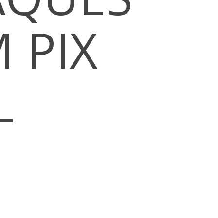
 PIX
L