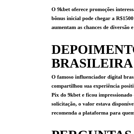
O 9kbet oferece promoções interess
bônus inicial pode chegar a R$1500 
aumentam as chances de diversão e 
DEPOIMENT
BRASILEIRA
O famoso influenciador digital bras
compartilhou sua experiência positi
Pix do 9kbet e ficou impressionado 
solicitação, o valor estava disponív
recomenda a plataforma para quem b