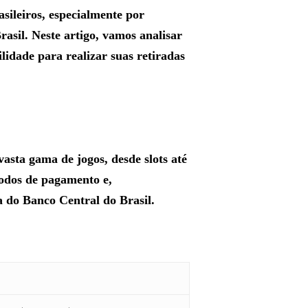
sileiros, especialmente por
asil. Neste artigo, vamos analisar
lidade para realizar suas retiradas
asta gama de jogos, desde slots até
todos de pagamento e,
a do Banco Central do Brasil.