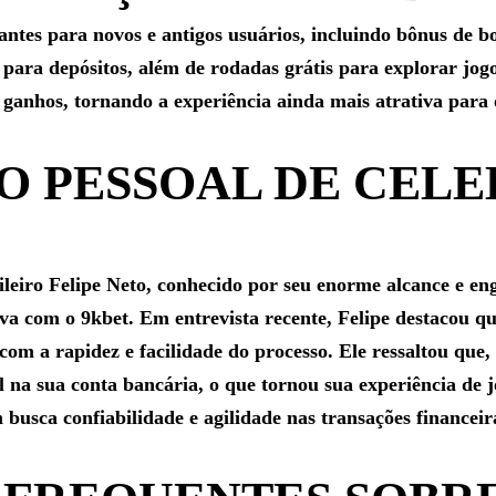
antes para novos e antigos usuários, incluindo bônus de b
para depósitos, além de rodadas grátis para explorar jogo
ganhos, tornando a experiência ainda mais atrativa para o
O PESSOAL DE CELE
ileiro Felipe Neto, conhecido por seu enorme alcance e en
va com o 9kbet. Em entrevista recente, Felipe destacou que
com a rapidez e facilidade do processo. Ele ressaltou que
el na sua conta bancária, o que tornou sua experiência de j
usca confiabilidade e agilidade nas transações financeira