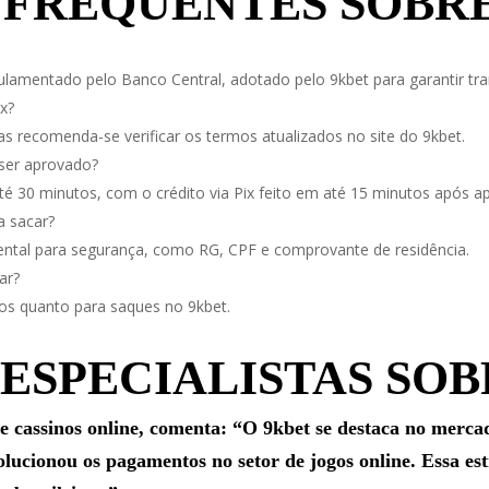
FREQUENTES SOBRE
lamentado pelo Banco Central, adotado pelo 9kbet para garantir tra
x?
 recomenda-se verificar os termos atualizados no site do 9kbet.
ser aprovado?
é 30 minutos, com o crédito via Pix feito em até 15 minutos após a
a sacar?
ental para segurança, como RG, CPF e comprovante de residência.
ar?
tos quanto para saques no 9kbet.
 ESPECIALISTAS SOB
de cassinos online, comenta: “O 9kbet se destaca no merca
volucionou os pagamentos no setor de jogos online. Essa es